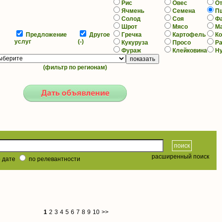
Рис
Овес
О
Ячмень
Семена
П
Солод
Соя
Ф
Шрот
Мясо
М
Предложение
Другое
Гречка
Картофель
К
услуг
(-)
Кукуруза
Просо
Р
Фураж
Клейковина
Н
(фильтр по регионам)
расширенный поиск
 дате
по релевантности
1
2
3
4
5
6
7
8
9
10
>>