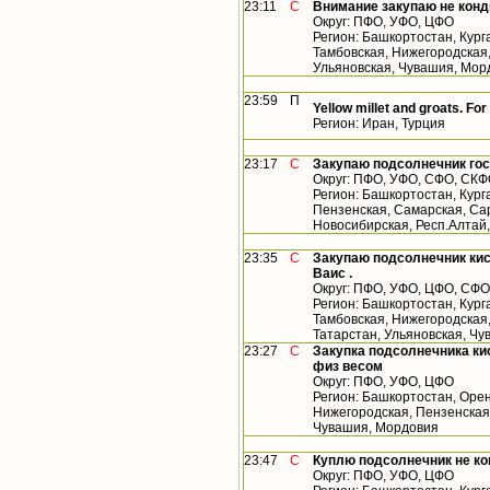
23:11
С
Внимание закупаю не конд
Округ: ПФО, УФО, ЦФО
Регион: Башкортостан, Кург
Тамбовская, Нижегородская,
Ульяновская, Чувашия, Мор
23:59
П
Yellow millet and groats. For
Регион: Иран, Турция
23:17
С
Закупаю подсолнечник гос
Округ: ПФО, УФО, СФО, СК
Регион: Башкортостан, Кург
Пензенская, Самарская, Сар
Новосибирская, Респ.Алтай
23:35
С
Закупаю подсолнечник кис
Ваис .
Округ: ПФО, УФО, ЦФО, СФО
Регион: Башкортостан, Кург
Тамбовская, Нижегородская
Татарстан, Ульяновская, Чу
23:27
С
Закупка подсолнечника кис
физ весом
Округ: ПФО, УФО, ЦФО
Регион: Башкортостан, Орен
Нижегородская, Пензенская,
Чувашия, Мордовия
23:47
С
Куплю подсолнечник не к
Округ: ПФО, УФО, ЦФО