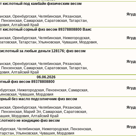
т кислотный под камбайн физическим весом
Ягуд
анская, Оренбургская, Челябинская, Рязанская,
 Пензенская, Самарская, Саратовская, Татарстан,
довия, Алтайский Край
т кислотный сорный физ весом 89378808800 Ваис
анская, Оренбургская, Челябинская, Нижегородская,
Ягуд
атовская, Татарстан, Ульяновская, Чувашия, Мордовия,
кислотный за любые деньги 128176; физ весом
Ягуд
анская, Оренбургская, Челябинская, Рязанская,
 Пензенская, Самарская, Саратовская, Татарстан,
довия, Алтайский Край
06.06.2026
отный физ весом 89378808800
Ягуд
бургская, Нижегородская, Пензенская, Самарская,
льяновская, Чувашия, Мордовия
орный без масло подсолнечник физ весом
анская, Оренбургская, Челябинская, Рязанская,
Ягуд
, Пензенская, Марий Эл, Самарская, Саратовская,
вашия, Мордовия, Алтайский Край
слотного не кондицию физ весом
Ягуд
бургская, Челябинская, Нижегородская, Пензенская,
атарстан, Ульяновская, Чувашия, Мордовия