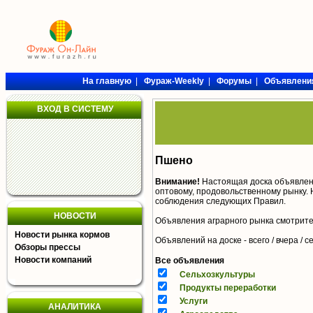
На главную
|
Фураж-Weekly
|
Форумы
|
Объявлени
ВХОД В СИСТЕМУ
Пшено
Внимание!
Настоящая доска объявлен
оптовому, продовольственному рынку. 
соблюдения следующих
Правил
.
НОВОСТИ
Объявления аграрного рынка смотрит
Новости рынка кормов
Объявлений на доске - всего / вчера /
с
Обзоры прессы
Новости компаний
Все объявления
Сельхозкультуры
Продукты переработки
Услуги
АНАЛИТИКА