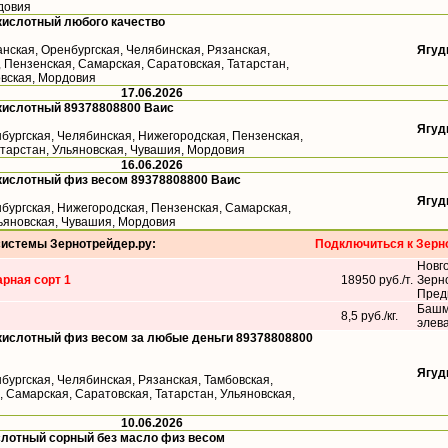
довия
кислотный любого качество
анская, Оренбургская, Челябинская, Рязанская,
Ягуд
 Пензенская, Самарская, Саратовская, Татарстан,
овская, Мордовия
17.06.2026
кислотный 89378808800 Ваис
Ягуд
бургская, Челябинская, Нижегородская, Пензенская,
атарстан, Ульяновская, Чувашия, Мордовия
16.06.2026
кислотный физ весом 89378808800 Ваис
Ягуд
бургская, Нижегородская, Пензенская, Самарская,
льяновская, Чувашия, Мордовия
системы Зернотрейдер.ру:
Подключиться к Зерн
Новг
рная сорт 1
18950 руб./т.
Зерн
Пред
Башм
8,5 руб./кг.
элев
кислотный физ весом за любые деньги 89378808800
Ягуд
бургская, Челябинская, Рязанская, Тамбовская,
 Самарская, Саратовская, Татарстан, Ульяновская,
10.06.2026
слотный сорный без масло физ весом