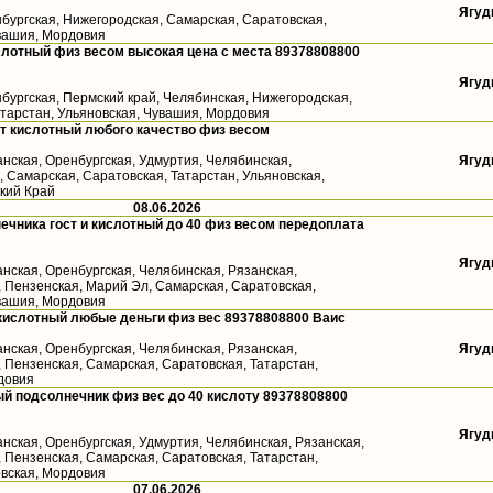
Ягуд
бургская, Нижегородская, Самарская, Саратовская,
увашия, Мордовия
лотный физ весом высокая цена с места 89378808800
Ягуд
бургская, Пермский край, Челябинская, Нижегородская,
атарстан, Ульяновская, Чувашия, Мордовия
т кислотный любого качество физ весом
анская, Оренбургская, Удмуртия, Челябинская,
Ягуд
 Самарская, Саратовская, Татарстан, Ульяновская,
кий Край
08.06.2026
ечника гост и кислотный до 40 физ весом передоплата
Ягуд
анская, Оренбургская, Челябинская, Рязанская,
, Пензенская, Марий Эл, Самарская, Саратовская,
увашия, Мордовия
кислотный любые деньги физ вес 89378808800 Ваис
анская, Оренбургская, Челябинская, Рязанская,
Ягуд
 Пензенская, Самарская, Саратовская, Татарстан,
довия
й подсолнечник физ вес до 40 кислоту 89378808800
Ягуд
анская, Оренбургская, Удмуртия, Челябинская, Рязанская,
 Пензенская, Самарская, Саратовская, Татарстан,
овская, Мордовия
07.06.2026