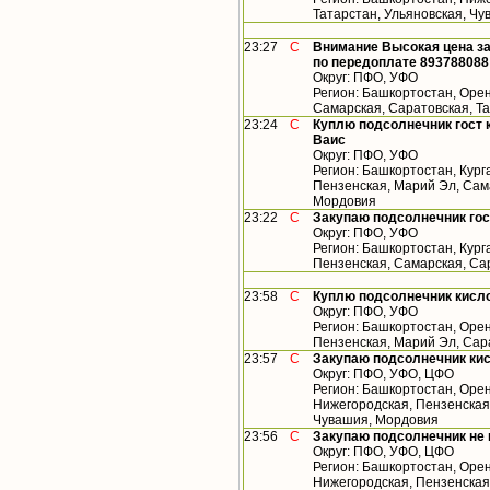
Татарстан, Ульяновская, Ч
23:27
С
Внимание Высокая цена за
по передоплате 893788088
Округ: ПФО, УФО
Регион: Башкортостан, Орен
Самарская, Саратовская, Т
23:24
С
Куплю подсолнечник гост 
Ваис
Округ: ПФО, УФО
Регион: Башкортостан, Кург
Пензенская, Марий Эл, Сама
Мордовия
23:22
С
Закупаю подсолнечник го
Округ: ПФО, УФО
Регион: Башкортостан, Кург
Пензенская, Самарская, Са
23:58
С
Куплю подсолнечник кисл
Округ: ПФО, УФО
Регион: Башкортостан, Орен
Пензенская, Марий Эл, Сар
23:57
С
Закупаю подсолнечник ки
Округ: ПФО, УФО, ЦФО
Регион: Башкортостан, Орен
Нижегородская, Пензенская,
Чувашия, Мордовия
23:56
С
Закупаю подсолнечник не
Округ: ПФО, УФО, ЦФО
Регион: Башкортостан, Орен
Нижегородская, Пензенская,