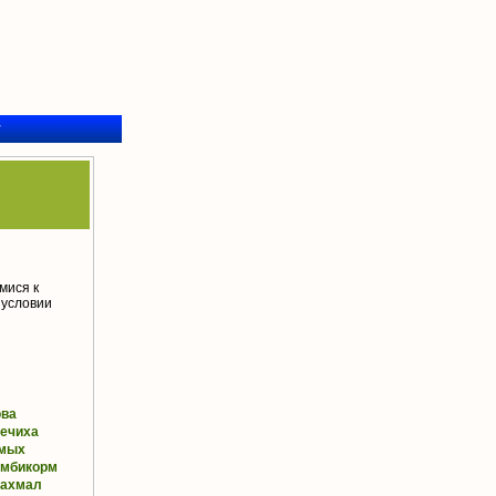
у
мися к
 условии
ова
ечиха
мых
омбикорм
рахмал