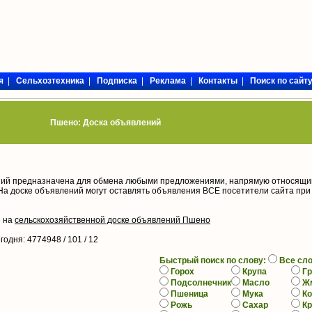
я
|
Сельхозтехника
|
Подписка
|
Реклама
|
Контакты
|
Поиск по сайт
Пшено: Доска объявлений
ий предназначена для обмена любыми предложениями, напрямую относящи
На доске объявлений могут оставлять объявления ВСЕ посетители сайта при
е на
сельскохозяйственной доске объявлений Пшено
егодня
: 4774948 / 101 /
12
Быстрый поиск по слову:
Все сл
Горох
Крупа
Гр
Подсолнечник
Масло
Ж
Пшеница
Мука
К
Рожь
Сахар
К