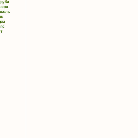
труби
шено
асоль
ак
орм
апс
ут