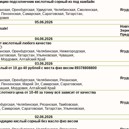
ицию подсолнечник кислотный сорный из под камбайн
анская, Оренбургская, Удмуртия, Челябинская, Смоленская,
Ягуд
 Пензенская, Самарская, Саратовская, Татарстан,
довия
05.06.2026
Новг
 sale!
Зерн
Пред
04.06.2026
т кислотный любого качество
ФО
анская, Оренбургская, Челябинская, Нижегородская,
Ягуд
атовская, Татарстан, Ульяновская, Чувашия,
, Мордовия, Алтайский Край
03.06.2026
лый от 10 до 40 рублей с места физ весом 89378808800
Ягуд
анская, Оренбургская, Челябинская, Рязанская,
, Пензенская, Марий Эл, Самарская, Саратовская,
вашия, Мордовия, Алтайский Край
лотного цена от 10-40 за тонну всё зависит от качества
Ягуд
бургская, Челябинская, Рязанская, Тамбовская,
 Самарская, Саратовская, Татарстан, Ульяновская,
02.06.2026
ондицию кислый сорный без масло физ весом