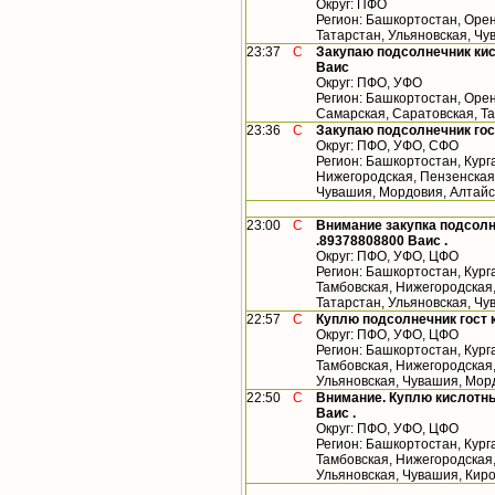
Округ: ПФО
Регион: Башкортостан, Орен
Татарстан, Ульяновская, Ч
23:37
С
Закупаю подсолнечник кис
Ваис
Округ: ПФО, УФО
Регион: Башкортостан, Орен
Самарская, Саратовская, Т
23:36
С
Закупаю подсолнечник гос
Округ: ПФО, УФО, СФО
Регион: Башкортостан, Кург
Нижегородская, Пензенская,
Чувашия, Мордовия, Алтайс
23:00
С
Внимание закупка подсолн
.89378808800 Ваис .
Округ: ПФО, УФО, ЦФО
Регион: Башкортостан, Кург
Тамбовская, Нижегородская
Татарстан, Ульяновская, Ч
22:57
С
Куплю подсолнечник гост 
Округ: ПФО, УФО, ЦФО
Регион: Башкортостан, Кург
Тамбовская, Нижегородская,
Ульяновская, Чувашия, Мор
22:50
С
Внимание. Куплю кислотны
Ваис .
Округ: ПФО, УФО, ЦФО
Регион: Башкортостан, Кург
Тамбовская, Нижегородская,
Ульяновская, Чувашия, Кир