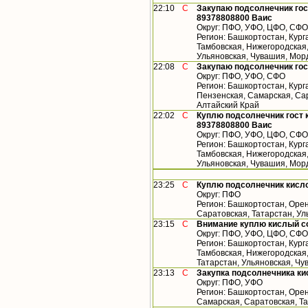
22:10
С
Закупаю подсолнечник гос
89378808800 Ваис
Округ: ПФО, УФО, ЦФО, СФО
Регион: Башкортостан, Кург
Тамбовская, Нижегородская,
Ульяновская, Чувашия, Мор
22:08
С
Закупаю подсолнечник гос
Округ: ПФО, УФО, СФО
Регион: Башкортостан, Кург
Пензенская, Самарская, Сар
Алтайский Край
22:02
С
Куплю подсолнечник гост 
89378808800 Ваис
Округ: ПФО, УФО, ЦФО, СФО
Регион: Башкортостан, Кург
Тамбовская, Нижегородская,
Ульяновская, Чувашия, Мор
23:25
С
Куплю подсолнечник кисл
Округ: ПФО
Регион: Башкортостан, Орен
Саратовская, Татарстан, У
23:15
С
Внимание куплю кислый с
Округ: ПФО, УФО, ЦФО, СФО
Регион: Башкортостан, Кург
Тамбовская, Нижегородская
Татарстан, Ульяновская, Чу
23:13
С
Закупка подсолнечника ки
Округ: ПФО, УФО
Регион: Башкортостан, Орен
Самарская, Саратовская, Т