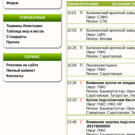
Форум
Время
Категория Заголовок Об
10:01
П
Калининский крупяной заво
Округ: СЗФО
СПРАВОЧНИК
Регион: СПб
Термины Инкотермс
10:03
П
Калининский крупяной заво
Таблица мер и весов
Округ: ЦФО
Стандарты
Регион: Москва
Прочее
16:26
П
Калининский крупяной заво
Округ: ПФО
Регион: Саратовская
СЕРВИС
Реклама на сайте
16:09
П
Реализуем пшено
Округ: ПФО
Личный кабинет
Регион: Саратовская
Контакты
23:26
С
Внимание куплю не конди
Округ: ПФО
Регион: Башкортостан, Орен
Саратовская, Татарстан, У
23:20
С
Куплю подсолнечник Кисло
Округ: ПФО, УФО, НР
Регион: Башкортостан, Орен
Самарская, Саратовская, Т
23:48
С
Внимание закупка подсолн
.89378808800
Округ: ПФО
Регион: Башкортостан, Ниже