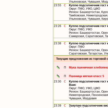
Ульяновская, Чувашия, Мор
23:55
С
Куплю подсолнечник гост 
Округ: ПФО, УФО, ЦФО
Регион: Башкортостан, Кург
Тамбовская, Нижегородская,
Ульяновская, Чувашия, Кир
23:26
С
Куплю подсолнечник гост 
Округ: ПФО, УФО
Регион: Башкортостан, Орен
Самарская, Саратовская, Т
23:38
С
Куплю подсолнечник гост 
Округ: ПФО
Регион: Башкортостан, Орен
Саратовская, Татарстан, У
Текущие предложения из торговой 
П
Мука пшеничная хлебопека
П
Пшеница мягкая класс 5
23:30
С
Куплю подсолнечник гост 
Ваис
Округ: ПФО, УФО, ЦФО
Регион: Башкортостан, Орен
Нижегородская, Пензенская,
Чувашия, Мордовия
23:39
С
Закупаю подсолнечник ки