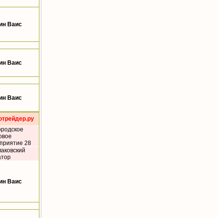
ин Ваис
ин Ваис
ин Ваис
отрейдер.ру
ородское
овое
приятие 28
аковский
атор
ин Ваис