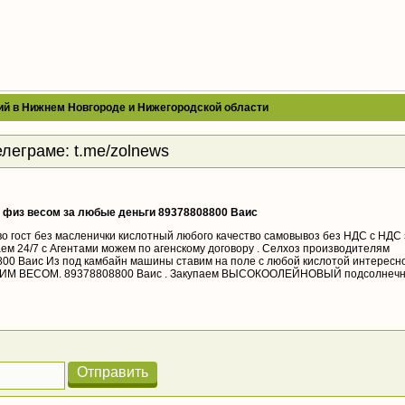
ий в Нижнем Новгороде и Нижегородской области
елеграме:
t.me/zolnews
 физ весом за любые деньги 89378808800 Ваис
 гост без масленички кислотный любого качество самовывоз без НДС с НДС 
м 24/7 с Агентами можем по агенскому договору . Селхоз производителям
8800 Ваис Из под камбайн машины ставим на поле с любой кислотой интересн
ЧЕСКИМ ВЕСОМ. 89378808800 Ваис . Закупаем ВЫСОКООЛЕЙНОВЫЙ подсолнечн
Отправить