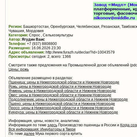
Регион:
Башкортостан, Оренбургская, Челябинская, Рязанская, Тамбовск
Чувашия, Мордовия
Категория:
Спрос , Сельхозкультуры
Автор:
Ягудин Ваис
Телефон:
+7 (937) 8808800
Размещено:
16.06.2026 23:30
Адрес объявления:
http://www.furazh.ru/declar/?id=10043579
Просмотры:
сегодня: 2, всего: 1366
Смотрите также предложения на Промышленной доске объявлений (pdo.
Цены: рожь
Объявление размещено в разделах:
Пшеница: цены в Нижегородской области и Нижнем Новгороде
Рожь: цены в Нижегородской области и Нижнем Новгороде
Ячмень: цены в Нижегородской области и Нижнем Новгороде
Овес: цены в Нижегородской области и Нижнем Новгороде
Подсолнечник: цены в Нижегородской области и Нижнем Новгороде
Пшено: цены в Нижегородской области и Нижнем Новгороде
Просо: цены в Нижегородской области и Нижнем Новгороде
Кукуруза: цены в Нижегородской области и Нижнем Новгороде
Информация, цены, новости, аналитика:
Информация по теме
здесь
Производство пшеницы в России и
Когда со
Вся информация: Инкубаторы в Твери
По теме
далее
Мука первого сорта купить