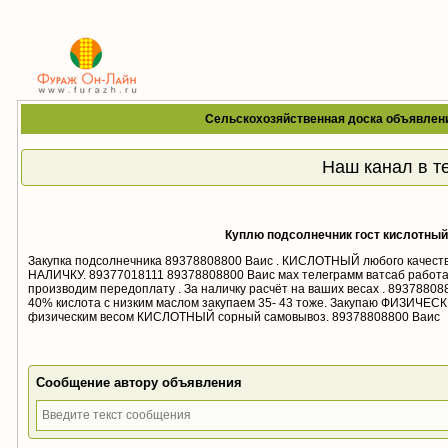
Сельскохозяйственная доска объявлен
Наш канал в т
Куплю подсолнечник гост кислотный
Закупка подсолнечника 89378808800 Ваис . КИСЛОТНЫЙ любого качество
НАЛИЧКУ. 89377018111 89378808800 Ваис мах телеграмм ватсаб работае
производим передоплату . За наличку расчёт на ваших весах . 8937880
40% кислота с низким маслом закупаем 35- 43 тоже. Закупаю ФИЗИ
физическим весом КИСЛОТНЫЙ сорный самовывоз. 89378808800 Ваис
Сообщение автору объявления