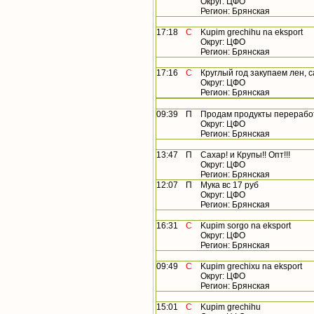
Округ: ЦФО
Регион: Брянская
17:18
С
Kupim grechihu na eksport
Округ: ЦФО
Регион: Брянская
17:16
С
Круглый год закупаем лен, са
Округ: ЦФО
Регион: Брянская
09:39
П
Продам продукты перерабо
Округ: ЦФО
Регион: Брянская
13:47
П
Сахар! и Крупы!! Опт!!!
Округ: ЦФО
Регион: Брянская
12:07
П
Мука вс 17 руб
Округ: ЦФО
Регион: Брянская
16:31
С
Kupim sorgo na eksport
Округ: ЦФО
Регион: Брянская
09:49
С
Kupim grechixu na eksport
Округ: ЦФО
Регион: Брянская
15:01
С
Kupim grechihu