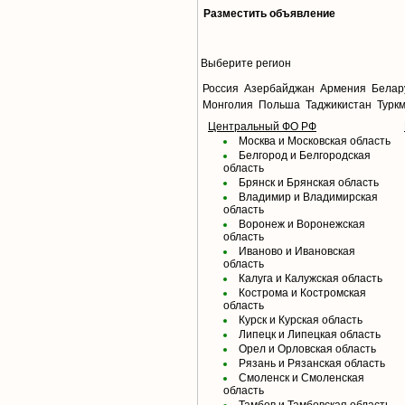
Разместить объявление
Выберите регион
Россия
Азербайджан
Армения
Белар
Монголия
Польша
Таджикистан
Турк
Центральный ФО РФ
Москва и Московская область
Белгород и Белгородская
область
Брянск и Брянская область
Владимир и Владимирская
область
Воронеж и Воронежская
область
Иваново и Ивановская
область
Калуга и Калужская область
Кострома и Костромская
область
Курск и Курская область
Липецк и Липецкая область
Орел и Орловская область
Рязань и Рязанская область
Смоленск и Смоленская
область