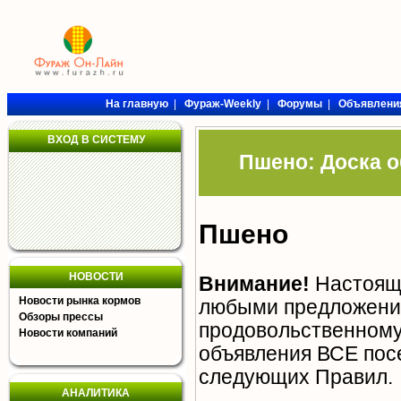
На главную
|
Фураж-Weekly
|
Форумы
|
Объявлени
ВХОД В СИСТЕМУ
Пшено: Доска о
Пшено
НОВОСТИ
Внимание!
Настояща
Новости рынка кормов
любыми предложения
Обзоры прессы
продовольственному 
Новости компаний
объявления ВСЕ пос
следующих
Правил
.
АНАЛИТИКА