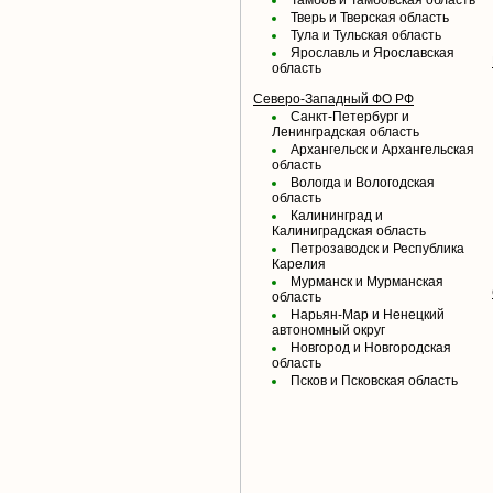
Тамбов и Тамбовская область
Тверь и Тверская область
Тула и Тульская область
Ярославль и Ярославская
область
Северо-Западный ФО РФ
Санкт-Петербург и
Ленинградская область
Архангельск и Архангельская
область
Вологда и Вологодская
область
Калининград и
Калиниградская область
Петрозаводск и Республика
Карелия
Мурманск и Мурманская
область
Нарьян-Мар и Ненецкий
автономный округ
Новгород и Новгородская
область
Псков и Псковская область