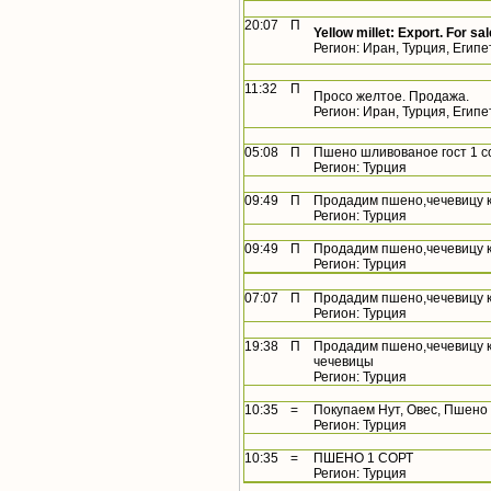
20:07
П
Yellow millet: Export. For sal
Регион: Иран, Турция, Египе
11:32
П
Просо желтое. Продажа.
Регион: Иран, Турция, Египе
05:08
П
Пшено шливованое гост 1 со
Регион: Турция
09:49
П
Продадим пшено,чечевицу 
Регион: Турция
09:49
П
Продадим пшено,чечевицу 
Регион: Турция
07:07
П
Продадим пшено,чечевицу 
Регион: Турция
19:38
П
Продадим пшено,чечевицу 
чечевицы
Регион: Турция
10:35
=
Покупаем Нут, Овес, Пшено
Регион: Турция
10:35
=
ПШЕНО 1 СОРТ
Регион: Турция