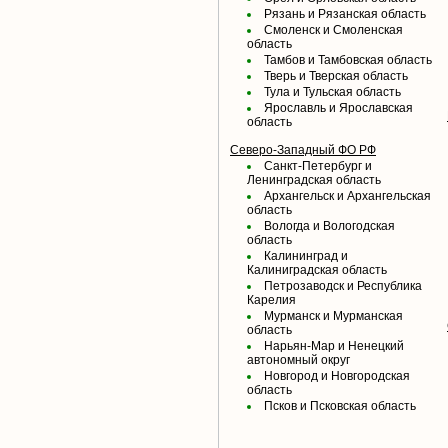
Рязань и Рязанская область
Смоленск и Смоленская
область
Тамбов и Тамбовская область
Тверь и Тверская область
Тула и Тульская область
Ярославль и Ярославская
область
Северо-Западный ФО РФ
Санкт-Петербург и
Ленинградская область
Архангельск и Архангельская
область
Вологда и Вологодская
область
Калининград и
Калиниградская область
Петрозаводск и Республика
Карелия
Мурманск и Мурманская
область
Нарьян-Мар и Ненецкий
автономный округ
Новгород и Новгородская
область
Псков и Псковская область