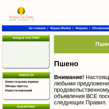
На главную
|
Фураж-Weekly
|
Форумы
|
Объявлени
ВХОД В СИСТЕМУ
Пшен
Пшено
НОВОСТИ
Внимание!
Настояща
Новости рынка кормов
любыми предложения
Обзоры прессы
продовольственному 
Новости компаний
объявления ВСЕ пос
следующих
Правил
.
АНАЛИТИКА