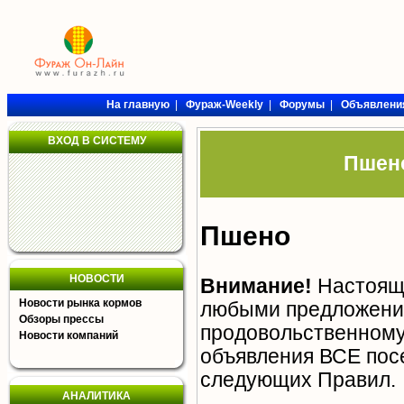
На главную
|
Фураж-Weekly
|
Форумы
|
Объявлени
ВХОД В СИСТЕМУ
Пшено
Пшено
НОВОСТИ
Внимание!
Настояща
Новости рынка кормов
любыми предложения
Обзоры прессы
продовольственному 
Новости компаний
объявления ВСЕ пос
следующих
Правил
.
АНАЛИТИКА