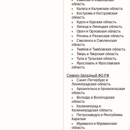
Иваново и Ивановская
область
Калуга и Калужская область
Кострома и Костромская
область
Курск и Курская область
Липецк и Липецкая область
Орел и Орловская область
Рязань и Рязанская область
Смоленск и Смоленская
область
Тамбов и Тамбовская область
Тверь и Тверская область
Тула и Тульская область
Ярославль и Ярославская
область
Северо-Западный ФО РФ
Санкт-Петербург и
Ленинградская область
Архангельск и Архангельская
область
Вологда и Вологодская
область
Калининград и
Калиниградская область
Петрозаводск и Республика
Карелия
Мурманск и Мурманская
область