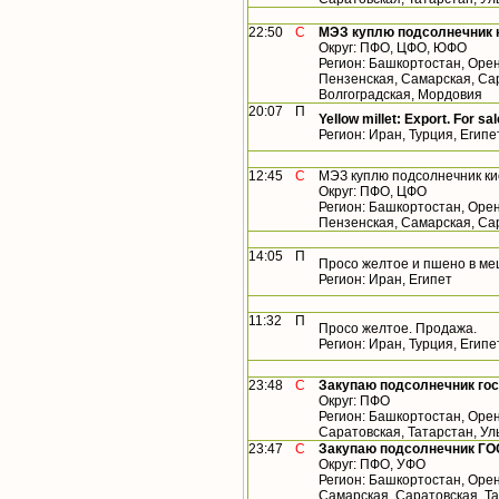
22:50
С
МЭЗ куплю подсолнечник 
Округ: ПФО, ЦФО, ЮФО
Регион: Башкортостан, Орен
Пензенская, Самарская, Сар
Волгоградская, Мордовия
20:07
П
Yellow millet: Export. For sal
Регион: Иран, Турция, Египе
12:45
С
МЭЗ куплю подсолнечник ки
Округ: ПФО, ЦФО
Регион: Башкортостан, Орен
Пензенская, Самарская, Са
14:05
П
Просо желтое и пшено в ме
Регион: Иран, Египет
11:32
П
Просо желтое. Продажа.
Регион: Иран, Турция, Египе
23:48
С
Закупаю подсолнечник го
Округ: ПФО
Регион: Башкортостан, Орен
Саратовская, Татарстан, У
23:47
С
Закупаю подсолнечник ГО
Округ: ПФО, УФО
Регион: Башкортостан, Орен
Самарская, Саратовская, Т