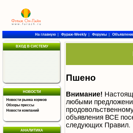
На главную
|
Фураж-Weekly
|
Форумы
|
Объявлени
ВХОД В СИСТЕМУ
Пшено
НОВОСТИ
Внимание!
Настояща
Новости рынка кормов
любыми предложения
Обзоры прессы
продовольственному 
Новости компаний
объявления ВСЕ пос
следующих
Правил
.
АНАЛИТИКА