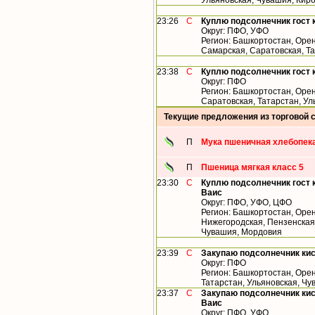
Ульяновская, Чувашия, Кир
23:26
С
Куплю подсолнечник гост 
Округ: ПФО, УФО
Регион: Башкортостан, Орен
Самарская, Саратовская, Т
23:38
С
Куплю подсолнечник гост 
Округ: ПФО
Регион: Башкортостан, Орен
Саратовская, Татарстан, У
Текущие предложения из торговой 
П
Мука пшеничная хлебопека
П
Пшеница мягкая класс 5
23:30
С
Куплю подсолнечник гост 
Ваис
Округ: ПФО, УФО, ЦФО
Регион: Башкортостан, Орен
Нижегородская, Пензенская,
Чувашия, Мордовия
23:39
С
Закупаю подсолнечник ки
Округ: ПФО
Регион: Башкортостан, Орен
Татарстан, Ульяновская, Ч
23:37
С
Закупаю подсолнечник кис
Ваис
Округ: ПФО, УФО