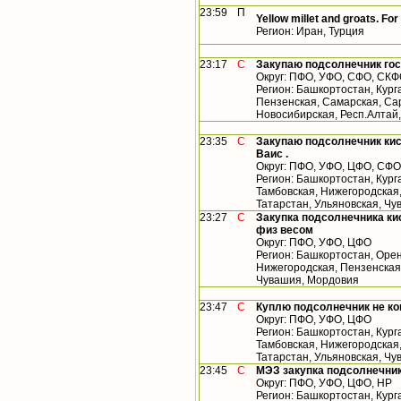
23:59
П
Yellow millet and groats. For
Регион: Иран, Турция
23:17
С
Закупаю подсолнечник гос
Округ: ПФО, УФО, СФО, СК
Регион: Башкортостан, Кург
Пензенская, Самарская, Сар
Новосибирская, Респ.Алтай
23:35
С
Закупаю подсолнечник кис
Ваис .
Округ: ПФО, УФО, ЦФО, СФО
Регион: Башкортостан, Кург
Тамбовская, Нижегородская
Татарстан, Ульяновская, Чу
23:27
С
Закупка подсолнечника кис
физ весом
Округ: ПФО, УФО, ЦФО
Регион: Башкортостан, Орен
Нижегородская, Пензенская,
Чувашия, Мордовия
23:47
С
Куплю подсолнечник не к
Округ: ПФО, УФО, ЦФО
Регион: Башкортостан, Кург
Тамбовская, Нижегородская
Татарстан, Ульяновская, Ч
23:45
С
МЭЗ закупка подсолнечник
Округ: ПФО, УФО, ЦФО, НР
Регион: Башкортостан, Кург