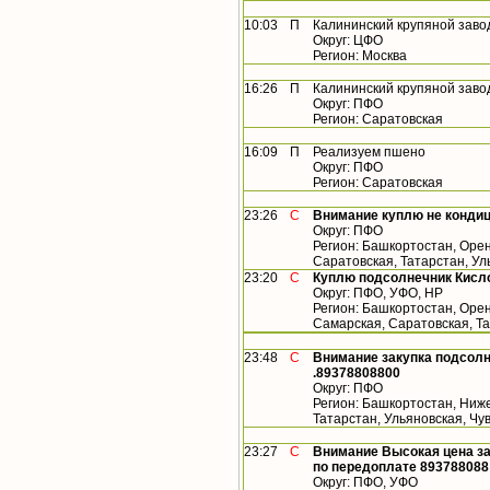
10:03
П
Калининский крупяной заво
Округ: ЦФО
Регион: Москва
16:26
П
Калининский крупяной заво
Округ: ПФО
Регион: Саратовская
16:09
П
Реализуем пшено
Округ: ПФО
Регион: Саратовская
23:26
С
Внимание куплю не конди
Округ: ПФО
Регион: Башкортостан, Орен
Саратовская, Татарстан, У
23:20
С
Куплю подсолнечник Кисло
Округ: ПФО, УФО, НР
Регион: Башкортостан, Орен
Самарская, Саратовская, Т
23:48
С
Внимание закупка подсолн
.89378808800
Округ: ПФО
Регион: Башкортостан, Ниже
Татарстан, Ульяновская, Ч
23:27
С
Внимание Высокая цена за
по передоплате 893788088
Округ: ПФО, УФО