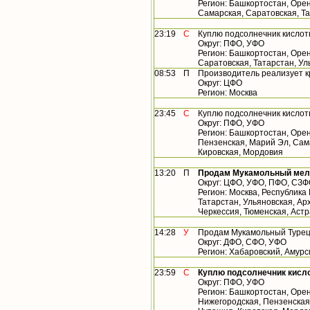
Регион: Башкортостан, Орен
Самарская, Саратовская, Т
23:19
С
Куплю подсолнечник кислот
Округ: ПФО, УФО
Регион: Башкортостан, Орен
Саратовская, Татарстан, У
08:53
П
Производитель реализует 
Округ: ЦФО
Регион: Москва
23:45
С
Куплю подсолнечник кислот
Округ: ПФО, УФО
Регион: Башкортостан, Орен
Пензенская, Марий Эл, Сама
Кировская, Мордовия
13:20
П
Продам Мукамольный мельн
Округ: ЦФО, УФО, ПФО, СЗ
Регион: Москва, Республика
Татарстан, Ульяновская, Арх
Черкессия, Тюменская, Астр
14:28
У
Продам Мукамольный Турецк
Округ: ДФО, СФО, УФО
Регион: Хабаровский, Амурс
23:59
С
Куплю подсолнечник кисло
Округ: ПФО, УФО
Регион: Башкортостан, Орен
Нижегородская, Пензенская,