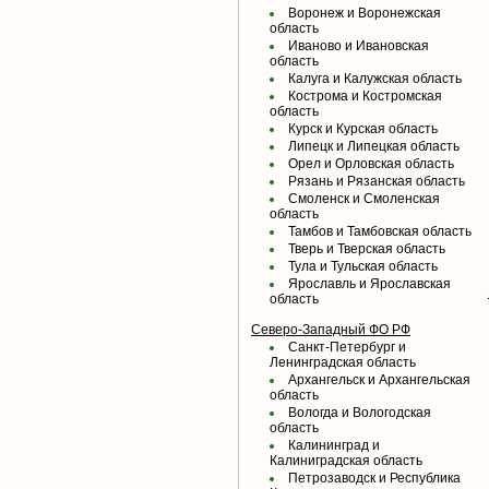
Воронеж и Воронежская
область
Иваново и Ивановская
область
Калуга и Калужская область
Кострома и Костромская
область
Курск и Курская область
Липецк и Липецкая область
Орел и Орловская область
Рязань и Рязанская область
Смоленск и Смоленская
область
Тамбов и Тамбовская область
Тверь и Тверская область
Тула и Тульская область
Ярославль и Ярославская
область
Северо-Западный ФО РФ
Санкт-Петербург и
Ленинградская область
Архангельск и Архангельская
область
Вологда и Вологодская
область
Калининград и
Калиниградская область
Петрозаводск и Республика