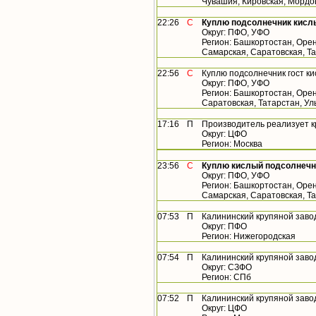
Чувашия, Кировская, Мордо
22:26
С
Куплю подсолнечник кисл
Округ: ПФО, УФО
Регион: Башкортостан, Орен
Самарская, Саратовская, Т
22:56
С
Куплю подсолнечник гост к
Округ: ПФО, УФО
Регион: Башкортостан, Орен
Саратовская, Татарстан, У
17:16
П
Производитель реализует 
Округ: ЦФО
Регион: Москва
23:56
С
Куплю кислый подсолнечн
Округ: ПФО, УФО
Регион: Башкортостан, Орен
Самарская, Саратовская, Т
07:53
П
Калининский крупяной заво
Округ: ПФО
Регион: Нижегородская
07:54
П
Калининский крупяной заво
Округ: СЗФО
Регион: СПб
07:52
П
Калининский крупяной заво
Округ: ЦФО