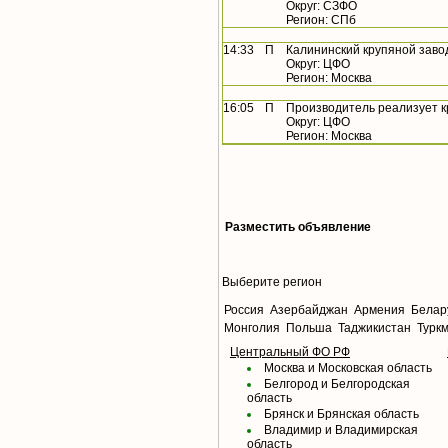
Округ: СЗФО
Регион: СПб
14:33
П
Калининский крупяной заво
Округ: ЦФО
Регион: Москва
16:05
П
Производитель реализует 
Округ: ЦФО
Регион: Москва
Разместить объявление
Выберите регион
Россия
Азербайджан
Армения
Белар
Монголия
Польша
Таджикистан
Турк
Центральный ФО РФ
Москва и Московская область
Белгород и Белгородская
область
Брянск и Брянская область
Владимир и Владимирская
область