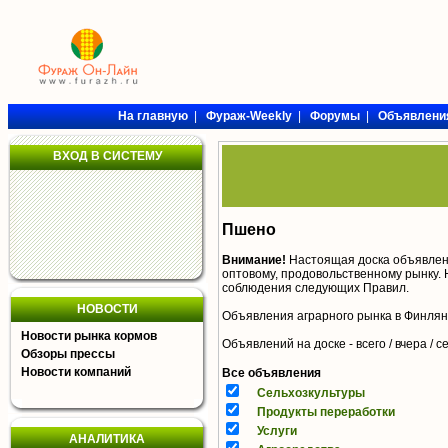
На главную
|
Фураж-Weekly
|
Форумы
|
Объявлени
ВХОД В СИСТЕМУ
Пшено
Внимание!
Настоящая доска объявлен
оптовому, продовольственному рынку. 
соблюдения следующих
Правил
.
НОВОСТИ
Объявления аграрного рынка в Финля
Новости рынка кормов
Объявлений на доске - всего / вчера /
с
Обзоры прессы
Новости компаний
Все объявления
Сельхозкультуры
Продукты переработки
Услуги
АНАЛИТИКА