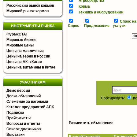
Агросредства
Российский рынок кормов
Корма
Мировой рынок кормов
Техника и оборудование
Спрос на
Спрос
Предложение
услуги
ИНСТРУМЕНТЫ РЫНКА
ФуражСТАТ
Мировые биржи
Мировые цены
Цены на масличные
Цены на зерно в России
Цены на АК в Китае
Цены на витамины в Китае
УЧАСТНИКАМ
Демо версии
Доска объявлений
Сортировать:
по
Слежение за вагонами
Каталог предприятий АПК
Подписка
Прайс-листы
Разместить объявление
Вопросы и ответы
Список должников
Выставки
Время
Категория Заголовок Об