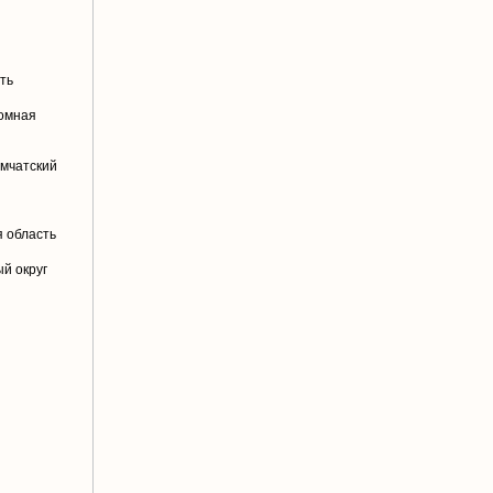
ть
номная
амчатский
й
 область
й округ