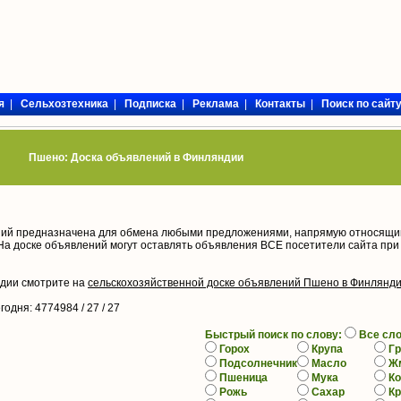
я
|
Сельхозтехника
|
Подписка
|
Реклама
|
Контакты
|
Поиск по сайт
Пшено: Доска объявлений в Финляндии
ий предназначена для обмена любыми предложениями, напрямую относящи
На доске объявлений могут оставлять объявления ВСЕ посетители сайта при
ндии смотрите на
сельскохозяйственной доске объявлений Пшено в Финлянд
егодня
: 4774984 / 27 /
27
Быстрый поиск по слову:
Все сл
Горох
Крупа
Гр
Подсолнечник
Масло
Ж
Пшеница
Мука
К
Рожь
Сахар
К