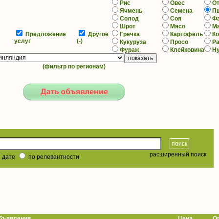
Рис
Овес
О
Ячмень
Семена
П
Солод
Соя
Ф
Шрот
Мясо
М
Предложение
Другое
Гречка
Картофель
К
услуг
(-)
Кукуруза
Просо
Р
Фураж
Клейковина
Н
(фильтр по регионам)
расширенный поиск
 дате
по релевантности
ъявления
Цена
О