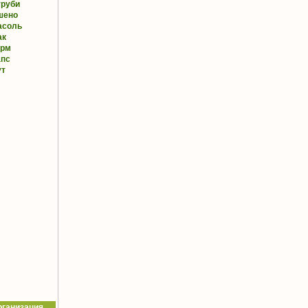
труби
шено
асоль
ак
орм
апс
ут
рганизация