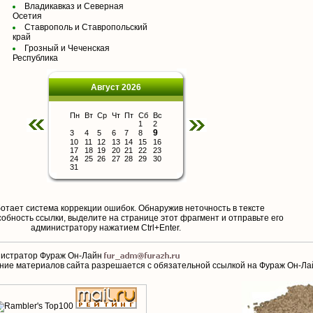
Владикавказ и Северная
Осетия
Ставрополь и Ставропольский
край
Грозный и Чеченская
Республика
Август 2026
Пн
Вт
Ср
Чт
Пт
Сб
Вс
1
2
9
3
4
5
6
7
8
10
11
12
13
14
15
16
17
18
19
20
21
22
23
24
25
26
27
28
29
30
31
отает система коррекции ошибок. Обнаружив неточность в тексте
обность ссылки, выделите на странице этот фрагмент и отправьте его
aдминистратору нажатием Ctrl+Enter.
истратор Фураж Он-Лайн
ание материалов сайта разрешается с обязательной ссылкой на Фураж Он-Ла