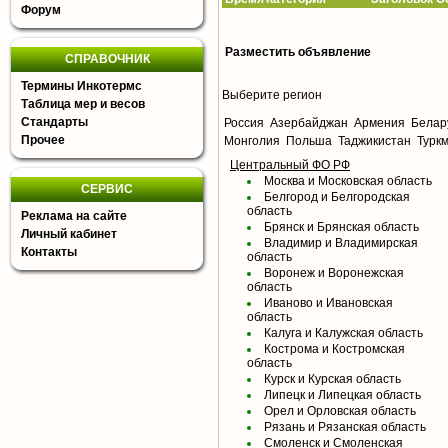
Форум
Разместить объявление
СПРАВОЧНИК
Термины Инкотермс
Выберите регион
Таблица мер и весов
Стандарты
Россия
Азербайджан
Армения
Белар
Прочее
Монголия
Польша
Таджикистан
Турк
Центральный ФО РФ
Москва и Московская область
СЕРВИС
Белгород и Белгородская
область
Реклама на сайте
Брянск и Брянская область
Личный кабинет
Владимир и Владимирская
Контакты
область
Воронеж и Воронежская
область
Иваново и Ивановская
область
Калуга и Калужская область
Кострома и Костромская
область
Курск и Курская область
Липецк и Липецкая область
Орел и Орловская область
Рязань и Рязанская область
Смоленск и Смоленская