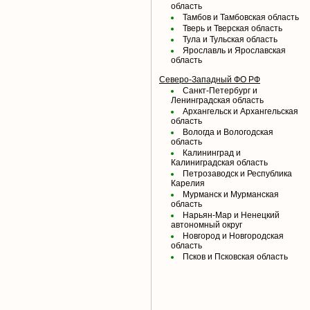
область
Тамбов и Тамбовская область
Тверь и Тверская область
Тула и Тульская область
Ярославль и Ярославская
область
Северо-Западный ФО РФ
Санкт-Петербург и
Ленинградская область
Архангельск и Архангельская
область
Вологда и Вологодская
область
Калининград и
Калиниградская область
Петрозаводск и Республика
Карелия
Мурманск и Мурманская
область
Нарьян-Мар и Ненецкий
автономный округ
Новгород и Новгородская
область
Псков и Псковская область