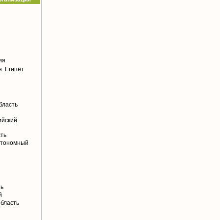
ия
я
Египет
бласть
ийский
сть
втономный
ть
й
область