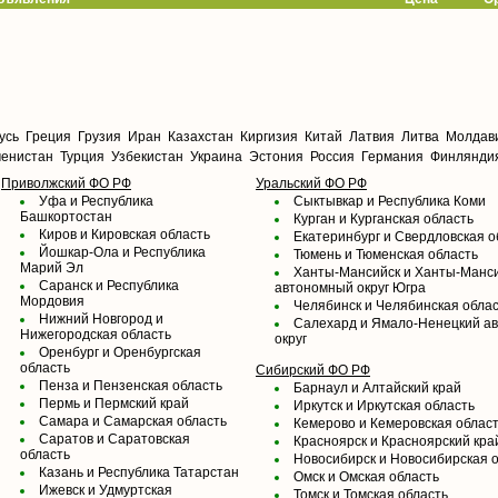
усь
Греция
Грузия
Иран
Казахстан
Киргизия
Китай
Латвия
Литва
Молдав
менистан
Турция
Узбекистан
Украина
Эстония
Россия
Германия
Финлянди
Приволжский ФО РФ
Уральский ФО РФ
Уфа и Республика
Сыктывкар и Республика Коми
Башкортостан
Курган и Курганская область
Киров и Кировская область
Екатеринбург и Свердловская о
Йошкар-Ола и Республика
Тюмень и Тюменская область
Марий Эл
Ханты-Мансийск и Ханты-Манс
Саранск и Республика
автономный округ Югра
Мордовия
Челябинск и Челябинская обла
Нижний Новгород и
Салехард и Ямало-Ненецкий а
Нижегородская область
округ
Оренбург и Оренбургская
область
Сибирский ФО РФ
Пенза и Пензенская область
Барнаул и Алтайский край
Пермь и Пермский край
Иркутск и Иркутская область
Самара и Самарская область
Кемерово и Кемеровская облас
Саратов и Саратовская
Красноярск и Красноярский кра
область
Новосибирск и Новосибирская 
Казань и Республика Татарстан
Омск и Омская область
Ижевск и Удмуртская
Томск и Томская область