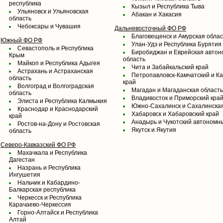
республика
Кызыл и Республика Тыва
Ульяновск и Ульяновская
Абакан и Хакасия
область
Чебоксары и Чувашия
Дальневосточный ФО РФ
Благовещенск и Амурская облас
Южный ФО РФ
Улан-Удэ и Республика Бурятия
Севастополь и Республика
Биробиджан и Еврейская авто
Крым
область
Майкоп и Республика Адыгея
Чита и Забайкальский край
Астрахань и Астраханская
Петропавловск-Камчатский и К
область
край
Волгоград и Волгоградская
Магадан и Магаданская область
область
Владивосток и Приморский кра
Элиста и Республика Калмыкия
Южно-Сахалинск и Сахалинская
Краснодар и Краснодарский
Хабаровск и Хабаровский край
край
Анадырь и Чукотский автономны
Ростов-на-Дону и Ростовская
Якутск и Якутия
область
Северо-Кавказский ФО РФ
Махачкала и Республика
Дагестан
Назрань и Республика
Ингушетия
Нальчик и Кабардино-
Балкарская республика
Черкесск и Республика
Карачаево-Черкессия
Горно-Алтайск и Республика
Алтай