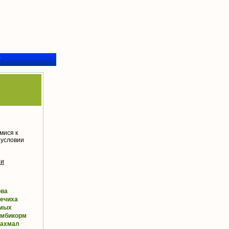
у
мися к
 условии
ии
ова
ечиха
мых
омбикорм
рахмал