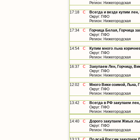
Регион: Нижегородская
17:18
С
Всегда и везде купим лен,
Округ: ПФО
Регион: Нижегородская
17:34
С
Горчица Белая, Горчица за
Округ: ПФО
Регион: Нижегородская
14:54
С
Купим много льна коричне
Округ: ПФО
Регион: Нижегородская
16:37
С
Закупаем Лен, Горчицу, Ви
Округ: ПФО
Регион: Нижегородская
12:02
С
Много Вики озимой, Льна, 
Округ: ПФО
Регион: Нижегородская
13:42
С
Всегда в РФ закупаем лен
Округ: ПФО
Регион: Нижегородская
14:40
С
Дорого закупаем Жмых льн
Округ: ПФО
Регион: Нижегородская
13:13
С
По всей России закупаем Л