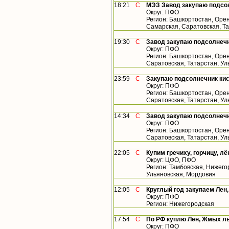
18:21
С
МЭЗ Завод закупаю подсол
Округ: ПФО
Регион: Башкортостан, Орен
Самарская, Саратовская, Т
19:30
С
Завод закупаю подсолнечн
Округ: ПФО
Регион: Башкортостан, Орен
Саратовская, Татарстан, У
23:59
С
Закупаю подсолнечник кис
Округ: ПФО
Регион: Башкортостан, Орен
Саратовская, Татарстан, У
14:34
С
Завод закупаю подсолнечн
Округ: ПФО
Регион: Башкортостан, Орен
Саратовская, Татарстан, У
22:05
С
Купим гречиху, горчицу, лё
Округ: ЦФО, ПФО
Регион: Тамбовская, Нижего
Ульяновская, Мордовия
12:05
С
Круглый год закупаем Лен
Округ: ПФО
Регион: Нижегородская
17:54
С
По РФ куплю Лен, Жмых льн
Округ: ПФО