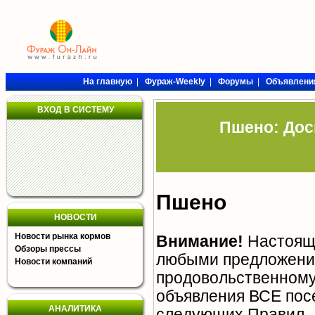
На главную
|
Фураж-Weekly
|
Форумы
|
Объявлени
ВХОД В СИСТЕМУ
Пшено: Дос
Пшено
НОВОСТИ
Новости рынка кормов
Внимание!
Настояща
Обзоры прессы
любыми предложения
Новости компаний
продовольственному 
объявления ВСЕ пос
АНАЛИТИКА
следующих
Правил
.