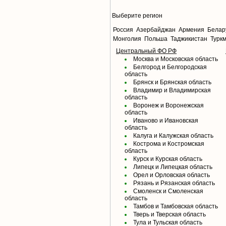
Выберите регион
Россия
Азербайджан
Армения
Белар
Монголия
Польша
Таджикистан
Турк
Центральный ФО РФ
Москва и Московская область
Белгород и Белгородская
область
Брянск и Брянская область
Владимир и Владимирская
область
Воронеж и Воронежская
область
Иваново и Ивановская
область
Калуга и Калужская область
Кострома и Костромская
область
Курск и Курская область
Липецк и Липецкая область
Орел и Орловская область
Рязань и Рязанская область
Смоленск и Смоленская
область
Тамбов и Тамбовская область
Тверь и Тверская область
Тула и Тульская область