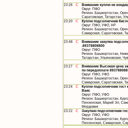
23:26
С
Внимание куплю не конди
Округ: ПФО
Регион: Башкортостан, Орен
Саратовская, Татарстан, У
23:20
С
Куплю подсолнечник Кисло
Округ: ПФО, УФО, НР
Регион: Башкортостан, Орен
Самарская, Саратовская, Т
23:48
С
Внимание закупка подсолн
.89378808800
Округ: ПФО
Регион: Башкортостан, Ниже
Татарстан, Ульяновская, Ч
23:27
С
Внимание Высокая цена за
по передоплате 893788088
Округ: ПФО, УФО
Регион: Башкортостан, Орен
Самарская, Саратовская, Т
23:24
С
Куплю подсолнечник гост 
Ваис
Округ: ПФО, УФО
Регион: Башкортостан, Кург
Пензенская, Марий Эл, Сама
Мордовия
23:22
С
Закупаю подсолнечник го
Округ: ПФО, УФО
Регион: Башкортостан, Кург
Пензенская, Самарская, Са