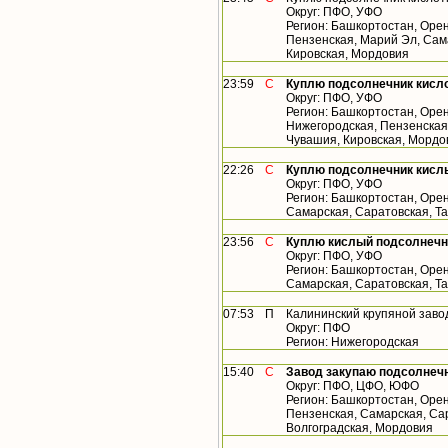
Округ: ПФО, УФО
Регион: Башкортостан, Орен
Пензенская, Марий Эл, Сама
Кировская, Мордовия
23:59
С
Куплю подсолнечник кисло
Округ: ПФО, УФО
Регион: Башкортостан, Орен
Нижегородская, Пензенская,
Чувашия, Кировская, Мордо
22:26
С
Куплю подсолнечник кисл
Округ: ПФО, УФО
Регион: Башкортостан, Орен
Самарская, Саратовская, Т
23:56
С
Куплю кислый подсолнечн
Округ: ПФО, УФО
Регион: Башкортостан, Орен
Самарская, Саратовская, Т
07:53
П
Калининский крупяной заво
Округ: ПФО
Регион: Нижегородская
15:40
С
Завод закупаю подсолнеч
Округ: ПФО, ЦФО, ЮФО
Регион: Башкортостан, Орен
Пензенская, Самарская, Сар
Волгоградская, Мордовия