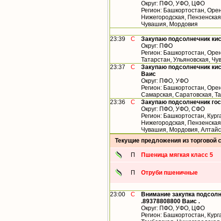
Округ: ПФО, УФО, ЦФО
Регион: Башкортостан, Орен
Нижегородская, Пензенская,
Чувашия, Мордовия
23:39
С
Закупаю подсолнечник ки
Округ: ПФО
Регион: Башкортостан, Орен
Татарстан, Ульяновская, Ч
23:37
С
Закупаю подсолнечник кис
Ваис
Округ: ПФО, УФО
Регион: Башкортостан, Орен
Самарская, Саратовская, Т
23:36
С
Закупаю подсолнечник гос
Округ: ПФО, УФО, СФО
Регион: Башкортостан, Кург
Нижегородская, Пензенская,
Чувашия, Мордовия, Алтайс
Текущие предложения из торговой 
П
Пшеница мягкая класс 5
П
Отруби пшеничные
23:00
С
Внимание закупка подсолн
.89378808800 Ваис .
Округ: ПФО, УФО, ЦФО
Регион: Башкортостан, Кург