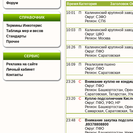
Форум
Время
Категория Заголовок Об
10:01
П
Калининский крупяной заво
Округ: СЗФО
СПРАВОЧНИК
Регион: СПб
Термины Инкотермс
10:03
П
Калининский крупяной заво
Таблица мер и весов
Округ: ЦФО
Стандарты
Регион: Москва
Прочее
16:26
П
Калининский крупяной заво
Округ: ПФО
Регион: Саратовская
СЕРВИС
Реклама на сайте
16:09
П
Реализуем пшено
Округ: ПФО
Личный кабинет
Регион: Саратовская
Контакты
23:26
С
Внимание куплю не конди
Округ: ПФО
Регион: Башкортостан, Орен
Саратовская, Татарстан, У
23:20
С
Куплю подсолнечник Кисло
Округ: ПФО, УФО, НР
Регион: Башкортостан, Орен
Самарская, Саратовская, Т
23:48
С
Внимание закупка подсолн
.89378808800
Округ: ПФО
Регион: Башкортостан, Ниже