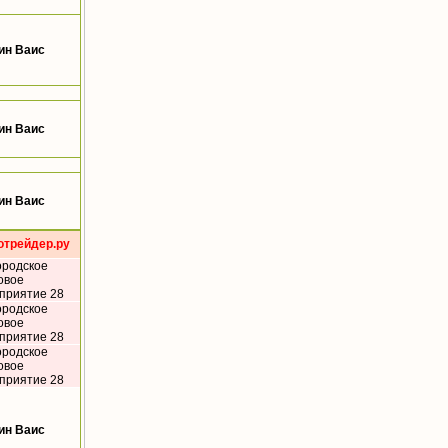
ин Ваис
ин Ваис
ин Ваис
отрейдер.ру
ородское
овое
приятие 28
ородское
овое
приятие 28
ородское
овое
приятие 28
ин Ваис