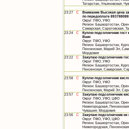
Татарстан, Ульяновская, Ч
23:27
С
Внимание Высокая цена за
по передоплате 893788088
Округ: ПФО, УФО
Регион: Башкортостан, Орен
Самарская, Саратовская, Т
23:24
С
Куплю подсолнечник гост 
Ваис
Округ: ПФО, УФО
Регион: Башкортостан, Кург
Пензенская, Марий Эл, Сама
Мордовия
23:22
С
Закупаю подсолнечник го
Округ: ПФО, УФО
Регион: Башкортостан, Кург
Пензенская, Самарская, Са
23:58
С
Куплю подсолнечник кисл
Округ: ПФО, УФО
Регион: Башкортостан, Орен
Пензенская, Марий Эл, Сар
23:57
С
Закупаю подсолнечник ки
Округ: ПФО, УФО, ЦФО
Регион: Башкортостан, Орен
Нижегородская, Пензенская,
Чувашия, Мордовия
23:56
С
Закупаю подсолнечник не
Округ: ПФО, УФО, ЦФО
Регион: Башкортостан, Орен
Нижегородская, Пензенская,