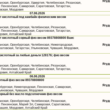
Ягуд
анская, Оренбургская, Удмуртия, Челябинская, Рязанская,
 Пензенская, Самарская, Саратовская, Татарстан,
овская, Мордовия
07.06.2026
т кислотный под камбайн физическим весом
Ягуд
анская, Оренбургская, Челябинская, Рязанская,
 Пензенская, Самарская, Саратовская, Татарстан,
довия, Алтайский Край
т кислотный сорный физ весом 89378808800 Ваис
анская, Оренбургская, Челябинская, Нижегородская,
Ягуд
атовская, Татарстан, Ульяновская, Чувашия, Мордовия,
кислотный за любые деньги 128176; физ весом
Ягуд
анская, Оренбургская, Челябинская, Рязанская,
 Пензенская, Самарская, Саратовская, Татарстан,
довия, Алтайский Край
06.06.2026
отный физ весом 89378808800
Ягуд
бургская, Нижегородская, Пензенская, Самарская,
льяновская, Чувашия, Мордовия
орный без масло подсолнечник физ весом
анская, Оренбургская, Челябинская, Рязанская,
Ягуд
, Пензенская, Марий Эл, Самарская, Саратовская,
вашия, Мордовия, Алтайский Край