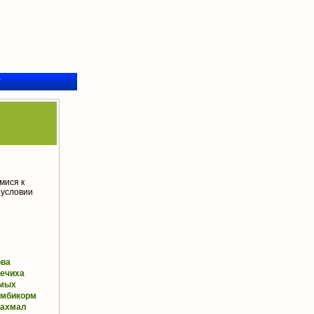
у
мися к
 условии
ова
ечиха
мых
омбикорм
рахмал