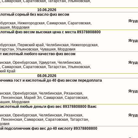
 Самарская, Саратовская, Татарстан, Ульяновская,
10.06.2026
слотный сорный без масло физ весом
Ягуд
бургская, Нижегородская, Самарская, Саратовская,
увашия, Мордовия
лотный физ весом высокая цена с места 89378808800
Ягуд
бургская, Пермский край, Челябинская, Нижегородская,
атарстан, Ульяновская, Чувашия, Мордовия
т кислотный любого качество физ весом
анская, Оренбургская, Удмуртия, Челябинская,
Ягуд
 Самарская, Саратовская, Татарстан, Ульяновская,
кий Край
08.06.2026
ечника гост и кислотный до 40 физ весом передоплата
Ягуд
анская, Оренбургская, Челябинская, Рязанская,
, Пензенская, Марий Эл, Самарская, Саратовская,
увашия, Мордовия
кислотный любые деньги физ вес 89378808800 Ваис
анская, Оренбургская, Челябинская, Рязанская,
Ягуд
 Пензенская, Самарская, Саратовская, Татарстан,
довия
й подсолнечник физ вес до 40 кислоту 89378808800