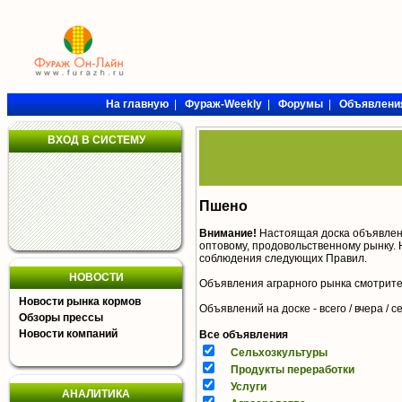
На главную
|
Фураж-Weekly
|
Форумы
|
Объявлени
ВХОД В СИСТЕМУ
Пшено
Внимание!
Настоящая доска объявлен
оптовому, продовольственному рынку. 
соблюдения следующих
Правил
.
НОВОСТИ
Объявления аграрного рынка смотрит
Новости рынка кормов
Объявлений на доске - всего / вчера /
с
Обзоры прессы
Новости компаний
Все объявления
Сельхозкультуры
Продукты переработки
Услуги
АНАЛИТИКА