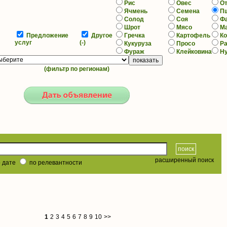
Рис
Овес
О
Ячмень
Семена
П
Солод
Соя
Ф
Шрот
Мясо
М
Предложение
Другое
Гречка
Картофель
К
услуг
(-)
Кукуруза
Просо
Р
Фураж
Клейковина
Н
(фильтр по регионам)
расширенный поиск
 дате
по релевантности
1
2
3
4
5
6
7
8
9
10
>>