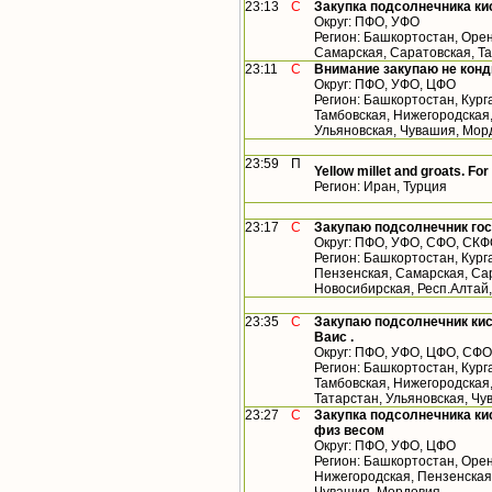
23:13
С
Закупка подсолнечника ки
Округ: ПФО, УФО
Регион: Башкортостан, Орен
Самарская, Саратовская, Т
23:11
С
Внимание закупаю не конд
Округ: ПФО, УФО, ЦФО
Регион: Башкортостан, Кург
Тамбовская, Нижегородская,
Ульяновская, Чувашия, Мор
23:59
П
Yellow millet and groats. For
Регион: Иран, Турция
23:17
С
Закупаю подсолнечник гос
Округ: ПФО, УФО, СФО, СК
Регион: Башкортостан, Кург
Пензенская, Самарская, Сар
Новосибирская, Респ.Алтай
23:35
С
Закупаю подсолнечник кис
Ваис .
Округ: ПФО, УФО, ЦФО, СФО
Регион: Башкортостан, Кург
Тамбовская, Нижегородская
Татарстан, Ульяновская, Чу
23:27
С
Закупка подсолнечника кис
физ весом
Округ: ПФО, УФО, ЦФО
Регион: Башкортостан, Орен
Нижегородская, Пензенская,