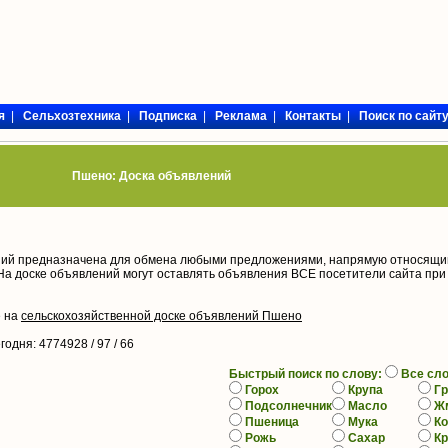
я
|
Сельхозтехника
|
Подписка
|
Реклама
|
Контакты
|
Поиск по сайт
Пшено: Доска объявлений
ий предназначена для обмена любыми предложениями, напрямую относящи
На доске объявлений могут оставлять объявления ВСЕ посетители сайта при
е на
сельскохозяйственной доске объявлений Пшено
егодня
: 4774928 / 97 /
66
Быстрый поиск по слову:
Все сл
Горох
Крупа
Гр
Подсолнечник
Масло
Ж
Пшеница
Мука
К
Рожь
Сахар
К