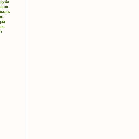
труби
шено
асоль
ак
орм
апс
ут