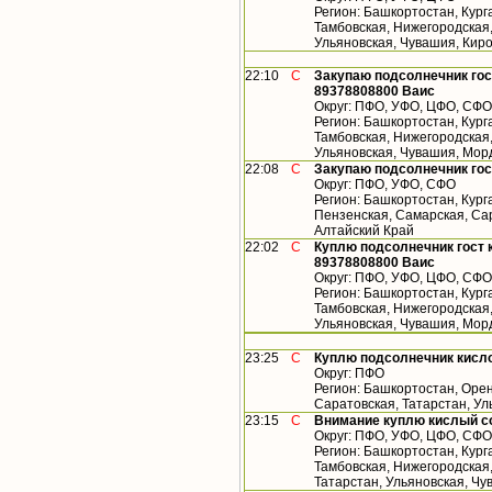
Регион: Башкортостан, Кург
Тамбовская, Нижегородская,
Ульяновская, Чувашия, Кир
22:10
С
Закупаю подсолнечник гос
89378808800 Ваис
Округ: ПФО, УФО, ЦФО, СФО
Регион: Башкортостан, Кург
Тамбовская, Нижегородская,
Ульяновская, Чувашия, Мор
22:08
С
Закупаю подсолнечник гос
Округ: ПФО, УФО, СФО
Регион: Башкортостан, Кург
Пензенская, Самарская, Сар
Алтайский Край
22:02
С
Куплю подсолнечник гост 
89378808800 Ваис
Округ: ПФО, УФО, ЦФО, СФО
Регион: Башкортостан, Кург
Тамбовская, Нижегородская,
Ульяновская, Чувашия, Мор
23:25
С
Куплю подсолнечник кисл
Округ: ПФО
Регион: Башкортостан, Орен
Саратовская, Татарстан, У
23:15
С
Внимание куплю кислый с
Округ: ПФО, УФО, ЦФО, СФО
Регион: Башкортостан, Кург
Тамбовская, Нижегородская
Татарстан, Ульяновская, Чу