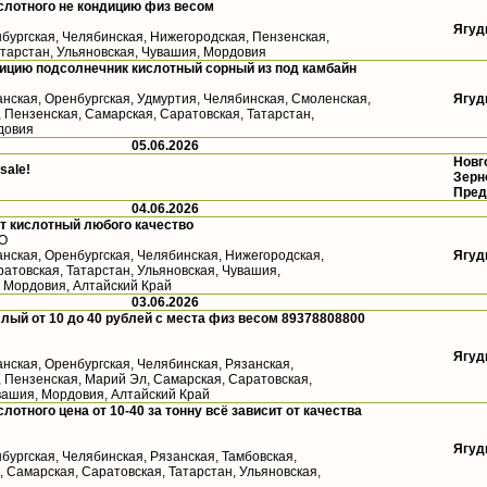
слотного не кондицию физ весом
Ягуд
бургская, Челябинская, Нижегородская, Пензенская,
атарстан, Ульяновская, Чувашия, Мордовия
ицию подсолнечник кислотный сорный из под камбайн
анская, Оренбургская, Удмуртия, Челябинская, Смоленская,
Ягуд
 Пензенская, Самарская, Саратовская, Татарстан,
довия
05.06.2026
Новг
 sale!
Зерн
Пред
04.06.2026
т кислотный любого качество
ФО
анская, Оренбургская, Челябинская, Нижегородская,
Ягуд
атовская, Татарстан, Ульяновская, Чувашия,
, Мордовия, Алтайский Край
03.06.2026
лый от 10 до 40 рублей с места физ весом 89378808800
Ягуд
анская, Оренбургская, Челябинская, Рязанская,
, Пензенская, Марий Эл, Самарская, Саратовская,
вашия, Мордовия, Алтайский Край
лотного цена от 10-40 за тонну всё зависит от качества
Ягуд
бургская, Челябинская, Рязанская, Тамбовская,
 Самарская, Саратовская, Татарстан, Ульяновская,