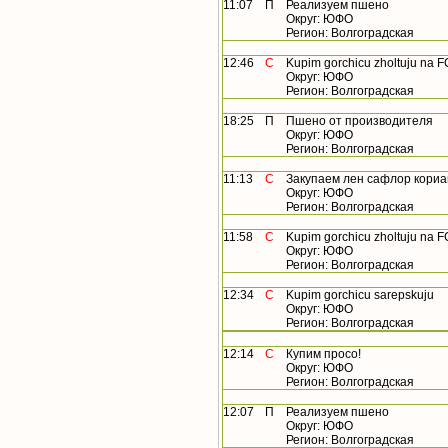
11:07
П
Реализуем пшено
Округ: ЮФО
Регион: Волгоградская
12:46
С
Kupim gorchicu zholtuju na 
Округ: ЮФО
Регион: Волгоградская
18:25
П
Пшено от производителя
Округ: ЮФО
Регион: Волгоградская
11:13
С
Закупаем лен сафлор корианд
Округ: ЮФО
Регион: Волгоградская
11:58
С
Kupim gorchicu zholtuju na 
Округ: ЮФО
Регион: Волгоградская
12:34
С
Kupim gorchicu sarepskuju
Округ: ЮФО
Регион: Волгоградская
12:14
С
Купим просо!
Округ: ЮФО
Регион: Волгоградская
12:07
П
Реализуем пшено
Округ: ЮФО
Регион: Волгоградская