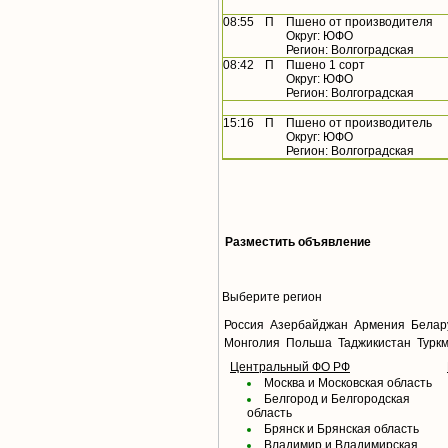
08:55
П
Пшено от производителя
Округ: ЮФО
Регион: Волгоградская
08:42
П
Пшено 1 сорт
Округ: ЮФО
Регион: Волгоградская
15:16
П
Пшено от производитель
Округ: ЮФО
Регион: Волгоградская
Разместить объявление
Выберите регион
Россия
Азербайджан
Армения
Белар
Монголия
Польша
Таджикистан
Турк
Центральный ФО РФ
Москва и Московская область
Белгород и Белгородская
область
Брянск и Брянская область
Владимир и Владимирская