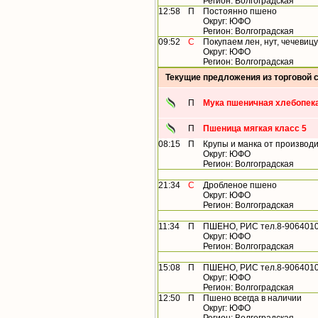
Регион: Волгоградская
12:58
П
Постоянно пшено
Округ: ЮФО
Регион: Волгоградская
09:52
С
Покупаем лен, нут, чечевицу
Округ: ЮФО
Регион: Волгоградская
Текущие предложения из торговой 
П
Мука пшеничная хлебопека
П
Пшеница мягкая класс 5
08:15
П
Крупы и манка от производ
Округ: ЮФО
Регион: Волгоградская
21:34
С
Дробленое пшено
Округ: ЮФО
Регион: Волгоградская
11:34
П
ПШЕНО, РИС тел.8-9064010
Округ: ЮФО
Регион: Волгоградская
15:08
П
ПШЕНО, РИС тел.8-9064010
Округ: ЮФО
Регион: Волгоградская
12:50
П
Пшено всегда в наличии
Округ: ЮФО