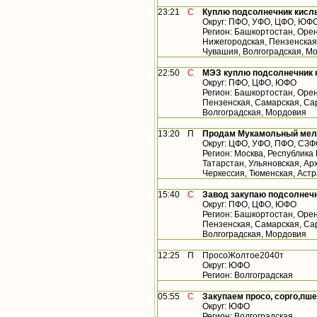
23:21
С
Куплю подсолнечник кислы
Округ: ПФО, УФО, ЦФО, ЮФ
Регион: Башкортостан, Орен
Нижегородская, Пензенская,
Чувашия, Волгоградская, М
22:50
С
МЭЗ куплю подсолнечник 
Округ: ПФО, ЦФО, ЮФО
Регион: Башкортостан, Орен
Пензенская, Самарская, Сар
Волгоградская, Мордовия
13:20
П
Продам Мукамольный мельн
Округ: ЦФО, УФО, ПФО, СЗ
Регион: Москва, Республика
Татарстан, Ульяновская, Арх
Черкессия, Тюменская, Астр
15:40
С
Завод закупаю подсолнеч
Округ: ПФО, ЦФО, ЮФО
Регион: Башкортостан, Орен
Пензенская, Самарская, Сар
Волгоградская, Мордовия
12:25
П
ПросоЖолтое2040т
Округ: ЮФО
Регион: Волгоградская
05:55
С
Закупаем просо, сорго,пше
Округ: ЮФО
Регион: Волгоградская