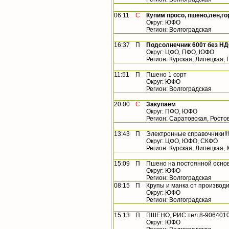
06:11
С
Купим просо, пшено,лен,го
Округ: ЮФО
Регион: Волгоградская
16:37
П
Подсолнечник 600т без Н
Округ: ЦФО, ПФО, ЮФО
Регион: Курская, Липецкая,
11:51
П
Пшено 1 сорт
Округ: ЮФО
Регион: Волгоградская
20:00
С
Закупаем
Округ: ПФО, ЮФО
Регион: Саратовская, Росто
13:43
П
Электронные справочники!!!
Округ: ЦФО, ЮФО, СКФО
Регион: Курская, Липецкая,
15:09
П
Пшено на постоянной осно
Округ: ЮФО
Регион: Волгоградская
08:15
П
Крупы и манка от производ
Округ: ЮФО
Регион: Волгоградская
15:13
П
ПШЕНО, РИС тел.8-9064010
Округ: ЮФО