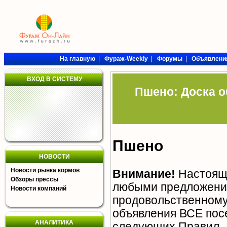
На главную
|
Фураж-Weekly
|
Форумы
|
Объявлени
ВХОД В СИСТЕМУ
Пшено: Доска о
Пшено
НОВОСТИ
Новости рынка кормов
Внимание!
Настояща
Обзоры прессы
любыми предложения
Новости компаний
продовольственному 
объявления ВСЕ пос
АНАЛИТИКА
следующих
Правил
.