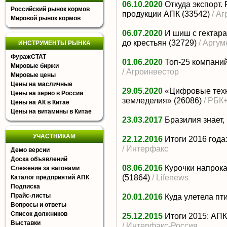
06.10.2020
Откуда экспорт.
Российский рынок кормов
продукции АПК
(33542)
/ А
Мировой рынок кормов
06.07.2020
И шиш с гектара
до крестьян
(32729)
/ Аргу
ИНСТРУМЕНТЫ РЫНКА
ФуражСТАТ
01.06.2020
Топ-25 компаний
Мировые биржи
/ Агроинвестор
Мировые цены
Цены на масличные
29.05.2020
«Цифровые техн
Цены на зерно в России
земледелия»
(26086)
/ РБК
Цены на АК в Китае
Цены на витамины в Китае
23.03.2017
Бразилия знает,
УЧАСТНИКАМ
22.12.2016
Итоги 2016 года
/ Интерфакс
Демо версии
Доска объявлений
08.06.2016
Курочки напрок
Слежение за вагонами
(51864)
/ Lifenews
Каталог предприятий АПК
Подписка
Прайс-листы
20.01.2016
Куда улетела пт
Вопросы и ответы
Список должников
25.12.2015
Итоги 2015: АПК
Выставки
/ Интерфакс-Россия