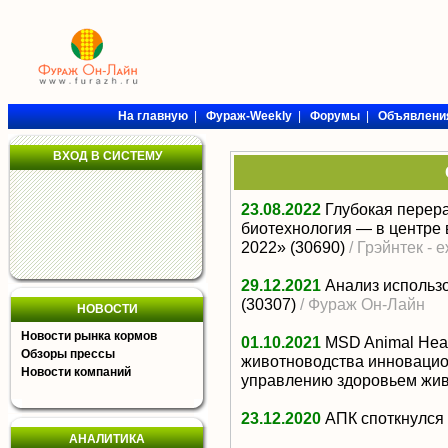
На главную
|
Фураж-Weekly
|
Форумы
|
Объявлени
ВХОД В СИСТЕМУ
23.08.2022
Глубокая перер
биотехнология — в центре
2022»
(30690)
/ Грэйнтек -
29.12.2021
Анализ использ
(30307)
/ Фураж Он-Лайн
НОВОСТИ
Новости рынка кормов
01.10.2021
MSD Animal Hea
Обзоры прессы
животноводства инновацио
Новости компаний
управлению здоровьем жи
23.12.2020
АПК споткнулся 
АНАЛИТИКА