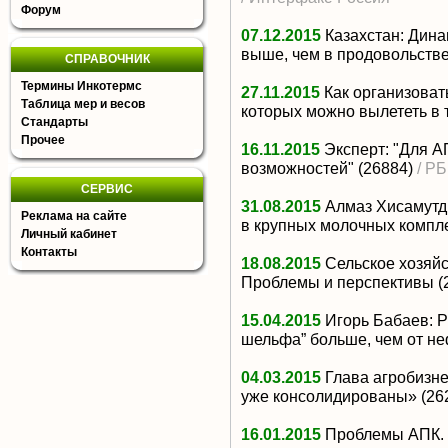
Форум
07.12.2015
Казахстан: Дина
выше, чем в продовольств
СПРАВОЧНИК
Термины Инкотермс
27.11.2015
Как организоват
Таблица мер и весов
которых можно вылететь в 
Стандарты
Прочее
16.11.2015
Эксперт: "Для А
возможностей"
(26884)
/ Р
СЕРВИС
31.08.2015
Алмаз Хисамутд
Реклама на сайте
в крупных молочных компл
Личный кабинет
Контакты
18.08.2015
Сельское хозяйс
Проблемы и перспективы
(
15.04.2015
Игорь Бабаев: Р
шельфа” больше, чем от н
04.03.2015
Глава агробизн
уже консолидированы»
(26
16.01.2015
Проблемы АПК. 