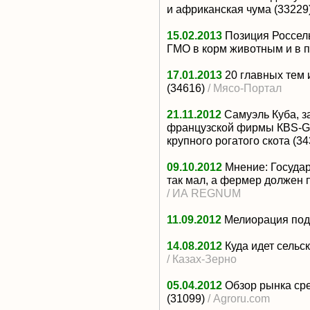
и африканская чума
(33229
15.02.2013
Позиция Россел
ГМО в корм животным и в 
17.01.2013
20 главных тем 
(34616)
/ Мясо-Портал
21.11.2012
Самуэль Куба, 
французской фирмы КВS-Ge
крупного рогатого скота
(34
09.10.2012
Мнение: Госуда
так мал, а фермер должен 
/ ИА REGNUM
11.09.2012
Мелиорация под
14.08.2012
Куда идет сельс
/ Казах-Зерно
05.04.2012
Обзор рынка сре
(31099)
/ Agroru.com