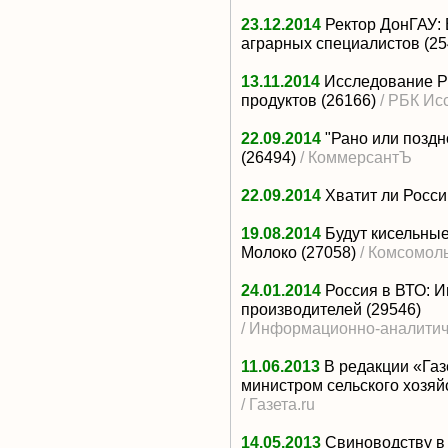
23.12.2014
Ректор ДонГАУ:
аграрных специалистов
(25
13.11.2014
Исследование РБ
продуктов
(26166)
/ РБК Ис
22.09.2014
"Рано или поздн
(26494)
/ КоммерсантЪ
22.09.2014
Хватит ли Росси
19.08.2014
Будут кисельные
Молоко
(27058)
/ Комсомол
24.01.2014
Россия в ВТО: 
производителей
(29546)
/ Информационно-аналитич
11.06.2013
В редакции «Га
министром сельского хозя
/ Газета.ru
14.05.2013
Свиноводству в