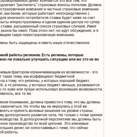
разворованных денег. Кончается это все тем, что
едлагают "распилить" страховые взносы пополам. Должна
естраховочная компания и частные страховые компании
, как банки, которые работают непосредственно с
 для конечного потребителя ставка будет ниже за счет
закрыты иперестрахованы в одном едином центре по супер
 ставки, расширенный список страховых случаев. Имея
ынок бы ожил. Пока этого нет, но идут обсуждения, и я
 увидим такую перестраховочную компанию.
олжны быть защищены и иметь наше отечественное
нкой работы регионов. Есть регионы, которые
жно ли локально улучшить ситуацию или же это не во
лючевым фактором ограничивающим их возможности - это
т такая тема, как коэффициент бюджетной
ла к тому, что регионы, у которых хороший бюджет,
й, а те регионы, у которых бюджет меньше, развиваются
то-то хуже или лучше использовал возникшие возможности,
вилось, все те же.
 моем понимании, должна привести к тому, что мы должны
т закончиться. Но чтобы мы не вернулись к этой же
 взять и принять волевые решения на уровне страны.
 долгосрочного развития села. Не только с точки зрения
роизводства. В долгосрочной перспективе мы должны быть
ное производство по всей цепочке. Это ключевые
ольших денег, не сопоставимых с теми, что сейчас
ой работы.