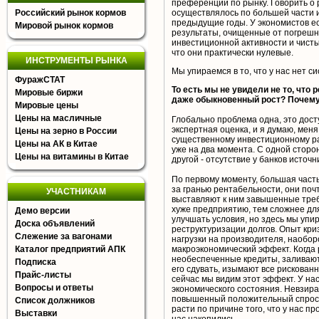
преференции по рынку. Говорить о 
Российский рынок кормов
осуществлялось по большей части 
предыдущие годы. У экономистов ес
Мировой рынок кормов
результаты, очищенные от погрешнос
инвестиционной активности и чисты
что они практически нулевые.
ИНСТРУМЕНТЫ РЫНКА
Мы упираемся в то, что у нас нет 
ФуражСТАТ
То есть мы не увидели не то, что
Мировые биржи
даже обыкновенный рост? Почему
Мировые цены
Цены на масличные
Глобально проблема одна, это досту
экспертная оценка, и я думаю, меня
Цены на зерно в России
существенному инвестиционному ра
Цены на АК в Китае
уже на два момента. С одной сторо
Цены на витамины в Китае
другой - отсутствие у банков источ
По первому моменту, большая част
за гранью рентабельности, они почт
УЧАСТНИКАМ
выставляют к ним завышенные требо
хуже предприятию, тем сложнее для
Демо версии
улучшать условия, но здесь мы упир
Доска объявлений
реструктуризации долгов. Опыт криз
Слежение за вагонами
нагрузки на производителя, наобо
Каталог предприятий АПК
макроэкономический эффект. Когда 
необеспеченные кредиты, заливают 
Подписка
его сдувать, изымают все рискован
Прайс-листы
сейчас мы видим этот эффект. У нас
Вопросы и ответы
экономического состояния. Невзира
повышенный положительный спрос н
Список должников
расти по причине того, что у нас п
Выставки