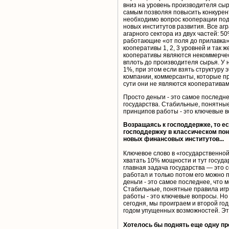
вниз на уровень производителя сырь
самым позволяя повысить конкурен
необходимо вопрос кооперации подн
новых институтов развития. Все аг
агарного сектора из двух частей: 5
работающие «от поля до прилавка»
кооперативы 1, 2, 3 уровней и так 
кооперативы являются некоммерчес
вплоть до производителя сырья. У
1%, при этом если взять структуру 
компании, коммерсанты, которые пр
сути они не являются кооперативами
Просто деньги - это самое последн
государства. Стабильные, понятные
принципов работы - это ключевые 
Возращаясь к господдержке, то е
господдержку в классическом пон
новых финансовых институтов...
Ключевое слово в «государственной
хватать 10% мощности и тут госуда
главная задача государства — это 
работал и только потом его можно 
деньги - это самое последнее, что 
Стабильные, понятные правила игры
работы - это ключевые вопросы. Но 
сегодня, мы проиграем и второй год 
годом упущенных возможностей. Это
Хотелось бы поднять еще одну пр