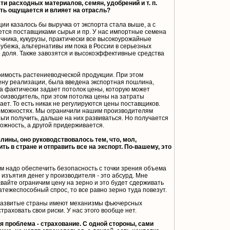
ти расходных материалов, семян, удобрений и т. п.
ть ощущается и влияет на отрасль?
ии казалось бы выручка от экспорта стала выше, а с
ется поставщиками сырья и пр. У нас импортные семена
чника, кукурузы, практически все высокоурожайные
рубежа, альтернативы им пока в России в серьезных
я доля. Также завозятся и высокоэффективные средства
тоимость растениеводческой продукции. При этом
ену реализации, была введена экспортная пошлина,
а фактически задает потолок цены, которую может
оизводитель, при этом потолка цены на затраты
ает. То есть никак не регулируются цены поставщиков.
озможностях. Мы ограничили нашим производителям
еньги получить, дальше на них развиваться. Но получается
можность, а другой придерживается.
лины, оно руководствовалось тем, что, мол,
ть в стране и отправить все на экспорт. По-вашему, это
ам надо обеспечить безопасность с точки зрения объема
 изъятия денег у производителя - это абсурд. Мне
авайте ограничим цену на зерно и это будет сдерживать
латежеспособный спрос, то все равно зерно туда повезут.
 развитые страны имеют механизмы фьючерсных
траховать свои риски. У нас этого вообще нет.
я проблема - страхование. С одной стороны, сами