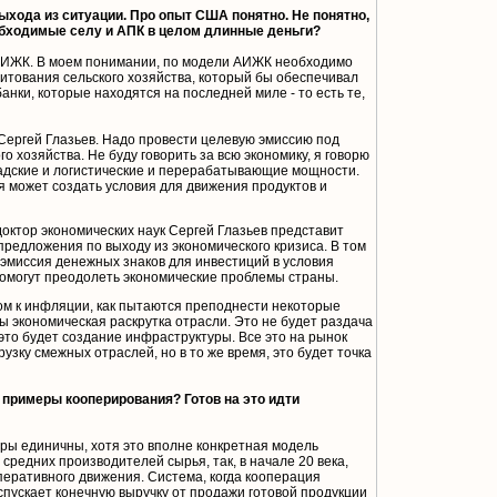
 выхода из ситуации. Про опыт США понятно. Не понятно,
обходимые селу и АПК в целом длинные деньги?
 АИЖК. В моем понимании, по модели АИЖК необходимо
итования сельского хозяйства, который бы обеспечивал
ки, которые находятся на последней миле - то есть те,
л Сергей Глазьев. Надо провести целевую эмиссию под
 хозяйства. Не буду говорить за всю экономику, я говорю
ладские и логистические и перерабатывающие мощности.
ая может создать условия для движения продуктов и
доктор экономических наук Сергей Глазьев представит
редложения по выходу из экономического кризиса. В том
я эмиссия денежных знаков для инвестиций в условия
помогут преодолеть экономические проблемы страны.
ом к инфляции, как пытаются преподнести некоторые
бы экономическая раскрутка отрасли. Это не будет раздача
 это будет создание инфраструктуры. Все это на рынок
рузку смежных отраслей, но в то же время, это будет точка
 примеры кооперирования? Готов на это идти
ры единичны, хотя это вполне конкретная модель
редних производителей сырья, так, в начале 20 века,
еративного движения. Система, когда кооперация
 спускает конечную выручку от продажи готовой продукции