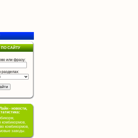
у
 ПО САЙТУ
ово или фразу:
в разделах:
айн - новости,
статистика:
бикорм,
я комбикормов,
во комбикормов,
мовые заводы.