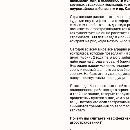
производители, в особенности мелк
крупных страховых компаний, кот
неурожайности, болезням и пр. Ка
Страхование рисков — это главное 
туда, где ему комфортно, а комфорт
сельском хозяйстве есть два вида р
называется агрострахованием (от бо
как существует, но он не работает.
страхуются. 300 лет назад в Япон
контракт на рис, когда можно было 
Сегодня во всем мире все аграрно
контрактов, которые позволяют им 
имют глубину 2 года,т.е. я могу за
либо еще на 2 года вперед. И биржа
благодаря нашим усилиям, планируе
зерну и первый шаг - это запуск б
зерном. На базе этого уже следую
нашу основную сельхозпродукцию.
Я так подробно рассказываю об это
полноценного работающего агростра
и тройные залоги, которые требуют
процентных пунктов выше, чем они м
вещь, потому что если застрахован
снижаются требования по залоговом
капиталу.
Почему вы считаете неэффектив
агрострахования?