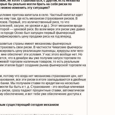
ие, не хотят страховаться, с другой, есть нехватка
орые бы реально могли брать на себя риски по
к можно изменить эту ситуацию?
условие притока капитала в село. Частный капитал идет
но ему там, где есть механизм страхования рисков. В
исков. Первый, это количественный риск, то что
лезней, засухи, не урожая и др.). Этот механизм вроде
 Второй — ценовой риск. Во всем мире эти риски уже давно
ии в городе Осоко был запущен первый фьючерсный
зафиксировать цену продажи риса на год вперед.
 развитые страны имеют механизмы фьючерсных
страховать свои риски. В частности Чикагские фьючерсы
фиксировать цену реализации пшеницы, кукурузы или чего-
 мне обеспечит эти условия. У нас этого вообще нет. Но
тся, что в декабре мы уже получим запуск торговли по
иржевой торговли наличным товаром, то есть реальным
щим этапом будет создание рынка фьючерсной торговли на
м, потому что когда нет механизма страхования цен, нет
хования, все эти риски в итоге закладываются в двойные
 банки. Мы получаем ставки по кредитам на несколько
огли бы быть и т. д. Страхование - это вообще ключевая
ы риски, сразу падают процентные ставки, автоматически
у обеспечению, и вот тебе уже обеспечение доступа к
ным существующий сегодня механизм