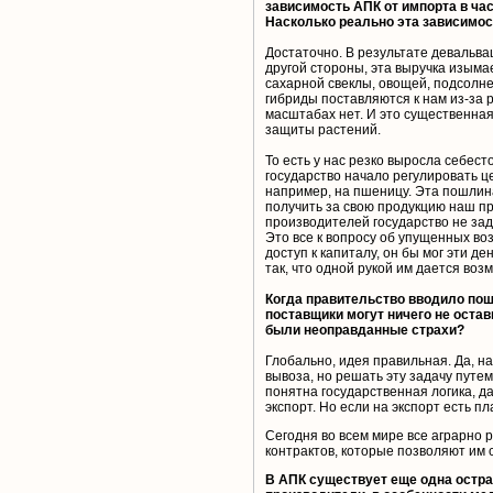
зависимость АПК от импорта в час
Насколько реально эта зависимос
Достаточно. В результате девальвац
другой стороны, эта выручка изыма
сахарной свеклы, овощей, подсолне
гибриды поставляются к нам из-за 
масштабах нет. И это существенна
защиты растений.
То есть у нас резко выросла себес
государство начало регулировать ц
например, на пшеницу. Эта пошлин
получить за свою продукцию наш пр
производителей государство не зад
Это все к вопросу об упущенных в
доступ к капиталу, он бы мог эти д
так, что одной рукой им дается воз
Когда правительство вводило пош
поставщики могут ничего не остави
были неоправданные страхи?
Глобально, идея правильная. Да, н
вывоза, но решать эту задачу путем
понятна государственная логика, д
экспорт. Но если на экспорт есть п
Сегодня во всем мире все аграрно
контрактов, которые позволяют им с
В АПК существует еще одна остра