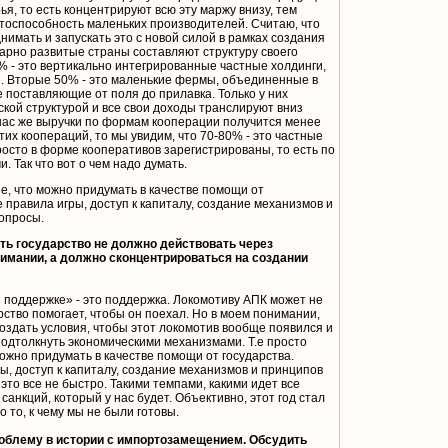
я, то есть концентрируют всю эту маржу внизу, тем
тоспособность маленьких производителей. Считаю, что
имать и запускать это с новой силой в рамках создания
рарно развитые страны составляют структуру своего
0% - это вертикально интегрированные частные холдинги,
. Вторые 50% - это маленькие фермы, объединенные в
же поставляющие от поля до прилавка. Только у них
кой структурой и все свои доходы транслируют вниз
 нас же выручки по формам кооперации получится менее
этих коопераций, то мы увидим, что 70-80% - это частные
осто в форме кооперативов зарегистрированы, то есть по
. Так что вот о чем надо думать.
ее, что можно придумать в качестве помощи от
 правила игры, доступ к капиталу, создание механизмов и
вопросы.
сть государство не должно действовать через
имании, а должно сконцентрироваться на создании
 поддержке» - это поддержка. Локомотиву АПК может не
рство помогает, чтобы он поехал. Но в моем понимании,
создать условия, чтобы этот локомотив вообще появился и
подтолкнуть экономическими механизмами. Т.е просто
можно придумать в качестве помощи от государства.
, доступ к капиталу, создание механизмов и принципов
это все не быстро. Такими темпами, какими идет все
санкций, который у нас будет. Объективно, этот год стал
 то, к чему мы не были готовы.
облему в истории с импортозамещением. Обсудить