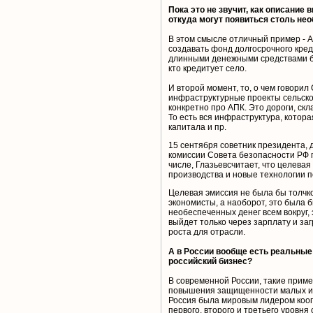
Пока это не звучит, как описание
откуда могут появиться столь не
В этом смысле отличный пример -
создавать фонд долгосрочного кред
длинными денежными средствами бан
кто кредитует село.
И второй момент, то, о чем говори
инфраструктурные проекты сельского
конкретно про АПК. Это дороги, ск
То есть вся инфраструктура, котор
капитала и пр.
15 сентября советник президента, 
комиссии Совета безопасности РФ п
числе, Глазьевсчитает, что целева
производства и новые технологии 
Целевая эмиссия не была бы толчк
экономисты, а наоборот, это была 
необеспеченных денег всем вокруг,
выйдет только через зарплату и заг
роста для отрасли.
А в России вообще есть реальные
российский бизнес?
В современной России, такие приме
повышения защищенности малых и с
Россия была мировым лидером кооп
первого, второго и третьего уровня