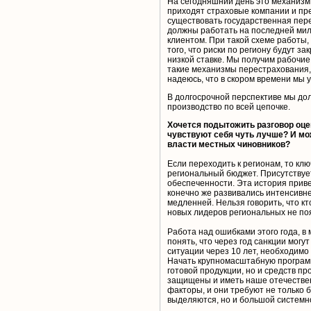
На сегодняшний день это механизм 
приходят страховые компании и пр
существовать государственная пер
должны работать на последней миле
клиентом. При такой схеме работы,
того, что риски по региону будут 
низкой ставке. Мы получим рабочие
такие механизмы перестрахования, р
надеюсь, что в скором времени мы
В долгосрочной перспективе мы д
производство по всей цепочке.
Хочется подытожить разговор оце
чувствуют себя чуть лучше? И мо
власти местных чиновников?
Если переходить к регионам, то к
региональный бюджет. Присутствуе
обеспеченности. Эта история приве
конечно же развивались интенсивне
медленней. Нельзя говорить, что к
новых лидеров региональных не поя
Работа над ошибками этого года, в
понять, что через год санкции могу
ситуации через 10 лет, необходимо
Начать крупномасштабную программу
готовой продукции, но и средств п
защищены и иметь наше отечествен
факторы, и они требуют не только б
выделяются, но и большой системн