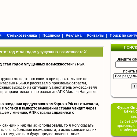
я
|
Сельхозтехника
|
Подписка
|
Реклама
|
Контакты
|
Поиск по сайт
ПОИСК
 этот год стал годом упущенных возможностей"
Введите сл
од стал годом упущенных возможностей" /
РБК
Искать 
группы экспертного совета при правительстве по
нтервью РБК-Юг рассказал о проблемах отрасли,
ожных выходах из ситуации Заместитель руководителя
а при правительстве по развитию АПК Микаэл Нанушьян
 о введении продуктового эмбарго в РФ вы отмечали,
Фураж Он-Л
 и успехи в импортозамещении страна увидит через
цены, 
-вашему мнению, АПК страны справился с
Ком
сырье дл
 санкции и как мы их использовали, то я могу сказать
производст
ны очень большие возможности, а использовали мы их
комбикор
ы к тому, что нам будут предоставлены такие