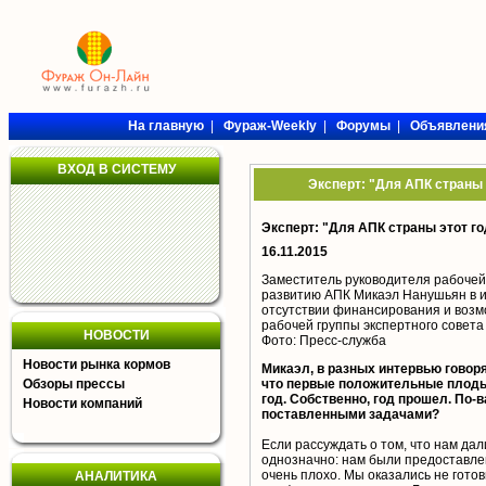
На главную
|
Фураж-Weekly
|
Форумы
|
Объявлени
ВХОД В СИСТЕМУ
Эксперт: "Для АПК страны
Эксперт: "Для АПК страны этот г
16.11.2015
Заместитель руководителя рабочей 
развитию АПК Микаэл Нанушьян в и
отсутствии финансирования и возм
рабочей группы экспертного совет
НОВОСТИ
Фото: Пресс-служба
Новости рынка кормов
Микаэл, в разных интервью говоря
Обзоры прессы
что первые положительные плоды
год. Собственно, год прошел. По
Новости компаний
поставленными задачами?
Если рассуждать о том, что нам дали
однозначно: нам были предоставле
очень плохо. Мы оказались не готов
АНАЛИТИКА