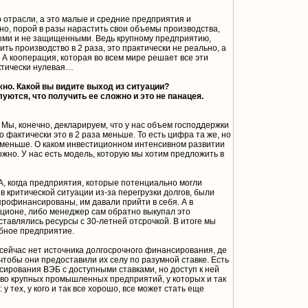
 отрасли, а это малые и средние предприятия и
но, порой в разы нарастить свои объемы производства,
ми и не защищенными. Ведь крупному предприятию,
ть производство в 2 раза, это практически не реально, а
 А кооперация, которая во всем мире решает все эти
ктически нулевая…
жно. Какой вы видите выход из ситуации?
уются, что получить ее сложно и это не панацея.
Мы, конечно, декларируем, что у нас объем господдержки
о фактически это в 2 раза меньше. То есть цифра та же, но
а меньше. О каком инвестиционном интенсивном развитии
жно. У нас есть модель, которую мы хотим предложить в
, когда предприятия, которые потенциально могли
в критической ситуации из-за перегрузки долгов, были
профинансированы, им давали прийти в себя. А в
ционе, либо менеджер сам обратно выкупал это
ставлялись ресурсы с 30-летней отсрочкой. В итоге мы
бное предприятие.
в сейчас нет источника долгосрочного финансирования, де
 чтобы они предоставили их селу по разумной ставке. Есть
ирования ВЭБ с доступными ставками, но доступ к ней
во крупных промышленных предприятий, у которых и так
у тех, у кого и так все хорошо, все может стать еще