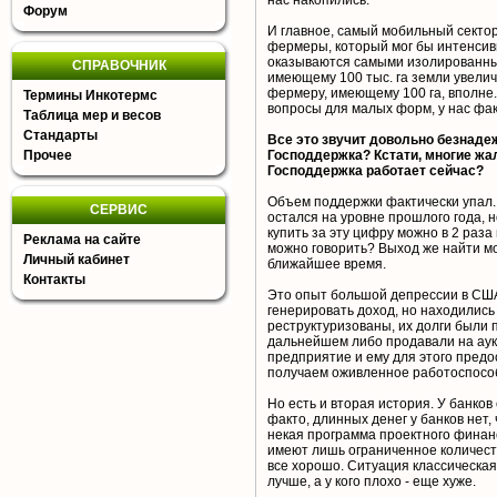
нас накопились.
Форум
И главное, самый мобильный сектор
фермеры, который мог бы интенсив
оказываются самыми изолированны
СПРАВОЧНИК
имеющему 100 тыс. га земли увеличи
фермеру, имеющему 100 га, вполне.
Термины Инкотермс
вопросы для малых форм, у нас фа
Таблица мер и весов
Стандарты
Все это звучит довольно безнаде
Прочее
Господдержка? Кстати, многие жал
Господдержка работает сейчас?
Объем поддержки фактически упал. 
СЕРВИС
остался на уровне прошлого года, н
купить за эту цифру можно в 2 раз
Реклама на сайте
можно говорить? Выход же найти мо
Личный кабинет
ближайшее время.
Контакты
Это опыт большой депрессии в США
генерировать доход, но находились 
реструктуризованы, их долги были 
дальнейшем либо продавали на аук
предприятие и ему для этого предо
получаем оживленное работоспосо
Но есть и вторая история. У банко
факто, длинных денег у банков нет,
некая программа проектного финанс
имеют лишь ограниченное количест
все хорошо. Ситуация классическая: 
лучше, а у кого плохо - еще хуже.