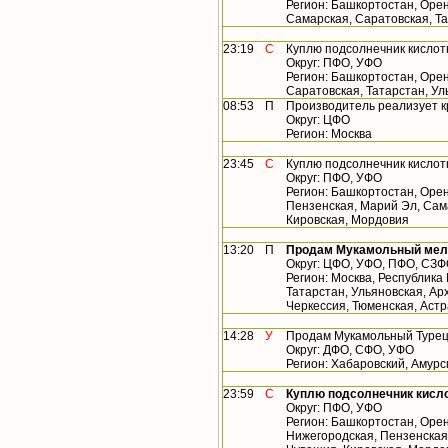
Регион: Башкортостан, Орен
Самарская, Саратовская, Т
23:19
С
Куплю подсолнечник кислот
Округ: ПФО, УФО
Регион: Башкортостан, Орен
Саратовская, Татарстан, У
08:53
П
Производитель реализует 
Округ: ЦФО
Регион: Москва
23:45
С
Куплю подсолнечник кислот
Округ: ПФО, УФО
Регион: Башкортостан, Орен
Пензенская, Марий Эл, Сама
Кировская, Мордовия
13:20
П
Продам Мукамольный мельн
Округ: ЦФО, УФО, ПФО, СЗ
Регион: Москва, Республика
Татарстан, Ульяновская, Арх
Черкессия, Тюменская, Астр
14:28
У
Продам Мукамольный Турецк
Округ: ДФО, СФО, УФО
Регион: Хабаровский, Амурс
23:59
С
Куплю подсолнечник кисло
Округ: ПФО, УФО
Регион: Башкортостан, Орен
Нижегородская, Пензенская,