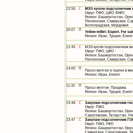
22:50
С
МЭЗ куплю подсолнечник 
Округ: ПФО, ЦФО, ЮФО
Регион: Башкортостан, Орен
Пензенская, Самарская, Сар
Волгоградская, Мордовия
20:07
П
Yellow millet: Export. For sal
Регион: Иран, Турция, Египе
12:45
С
МЭЗ куплю подсолнечник ки
Округ: ПФО, ЦФО
Регион: Башкортостан, Орен
Пензенская, Самарская, Са
14:05
П
Просо желтое и пшено в ме
Регион: Иран, Египет
11:32
П
Просо желтое. Продажа.
Регион: Иран, Турция, Египе
23:48
С
Закупаю подсолнечник го
Округ: ПФО
Регион: Башкортостан, Орен
Саратовская, Татарстан, У
23:47
С
Закупаю подсолнечник ГО
Округ: ПФО, УФО
Регион: Башкортостан, Орен
Самарская, Саратовская, Т