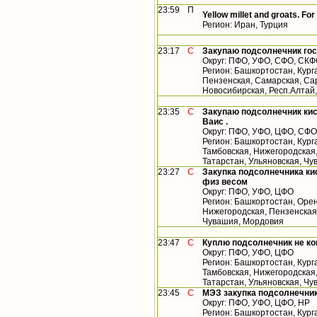
23:59
П
Yellow millet and groats. For
Регион: Иран, Турция
23:17
С
Закупаю подсолнечник гос
Округ: ПФО, УФО, СФО, СК
Регион: Башкортостан, Кург
Пензенская, Самарская, Сар
Новосибирская, Респ.Алтай
23:35
С
Закупаю подсолнечник кис
Ваис .
Округ: ПФО, УФО, ЦФО, СФО
Регион: Башкортостан, Кург
Тамбовская, Нижегородская
Татарстан, Ульяновская, Чу
23:27
С
Закупка подсолнечника кис
физ весом
Округ: ПФО, УФО, ЦФО
Регион: Башкортостан, Орен
Нижегородская, Пензенская,
Чувашия, Мордовия
23:47
С
Куплю подсолнечник не к
Округ: ПФО, УФО, ЦФО
Регион: Башкортостан, Кург
Тамбовская, Нижегородская
Татарстан, Ульяновская, Ч
23:45
С
МЭЗ закупка подсолнечник
Округ: ПФО, УФО, ЦФО, НР
Регион: Башкортостан, Кург