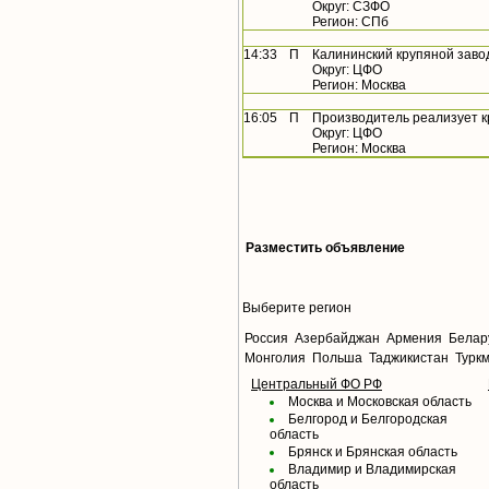
Округ: СЗФО
Регион: СПб
14:33
П
Калининский крупяной заво
Округ: ЦФО
Регион: Москва
16:05
П
Производитель реализует 
Округ: ЦФО
Регион: Москва
Разместить объявление
Выберите регион
Россия
Азербайджан
Армения
Белар
Монголия
Польша
Таджикистан
Турк
Центральный ФО РФ
Москва и Московская область
Белгород и Белгородская
область
Брянск и Брянская область
Владимир и Владимирская
область