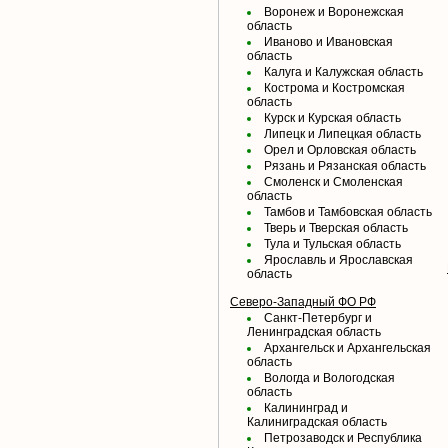
Воронеж и Воронежская
область
Иваново и Ивановская
область
Калуга и Калужская область
Кострома и Костромская
область
Курск и Курская область
Липецк и Липецкая область
Орел и Орловская область
Рязань и Рязанская область
Смоленск и Смоленская
область
Тамбов и Тамбовская область
Тверь и Тверская область
Тула и Тульская область
Ярославль и Ярославская
область
Северо-Западный ФО РФ
Санкт-Петербург и
Ленинградская область
Архангельск и Архангельская
область
Вологда и Вологодская
область
Калининград и
Калиниградская область
Петрозаводск и Республика