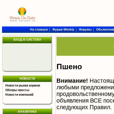
На главную
|
Фураж-Weekly
|
Форумы
|
Объявлени
ВХОД В СИСТЕМУ
Пшено
НОВОСТИ
Внимание!
Настояща
Новости рынка кормов
любыми предложения
Обзоры прессы
продовольственному 
Новости компаний
объявления ВСЕ пос
следующих
Правил
.
АНАЛИТИКА