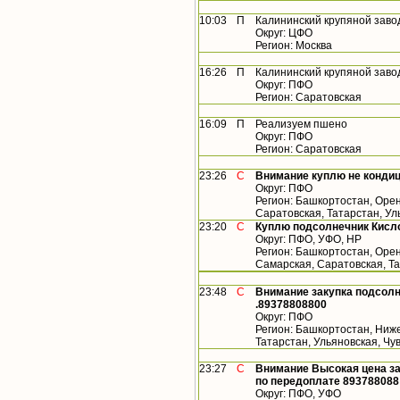
10:03
П
Калининский крупяной заво
Округ: ЦФО
Регион: Москва
16:26
П
Калининский крупяной заво
Округ: ПФО
Регион: Саратовская
16:09
П
Реализуем пшено
Округ: ПФО
Регион: Саратовская
23:26
С
Внимание куплю не конди
Округ: ПФО
Регион: Башкортостан, Орен
Саратовская, Татарстан, У
23:20
С
Куплю подсолнечник Кисло
Округ: ПФО, УФО, НР
Регион: Башкортостан, Орен
Самарская, Саратовская, Т
23:48
С
Внимание закупка подсолн
.89378808800
Округ: ПФО
Регион: Башкортостан, Ниже
Татарстан, Ульяновская, Ч
23:27
С
Внимание Высокая цена за
по передоплате 893788088
Округ: ПФО, УФО