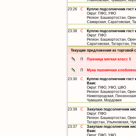
Ульяновская, Чувашия, Кир
23:26
С
Куплю подсолнечник гост 
Округ: ПФО, УФО
Регион: Башкортостан, Орен
Самарская, Саратовская, Т
23:38
С
Куплю подсолнечник гост 
Округ: ПФО
Регион: Башкортостан, Орен
Саратовская, Татарстан, У
Текущие предложения из торговой 
П
Пшеница мягкая класс 5
П
Мука пшеничная хлебопека
23:30
С
Куплю подсолнечник гост 
Ваис
Округ: ПФО, УФО, ЦФО
Регион: Башкортостан, Орен
Нижегородская, Пензенская,
Чувашия, Мордовия
23:39
С
Закупаю подсолнечник ки
Округ: ПФО
Регион: Башкортостан, Орен
Татарстан, Ульяновская, Ч
23:37
С
Закупаю подсолнечник кис
Ваис
Округ: ПФО, УФО