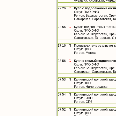
Чувашия, Кировская, Мордо
22:26
С
Куплю подсолнечник кисл
Округ: ПФО, УФО
Регион: Башкортостан, Орен
Самарская, Саратовская, Т
22:56
С
Куплю подсолнечник гост к
Округ: ПФО, УФО
Регион: Башкортостан, Орен
Саратовская, Татарстан, У
17:16
П
Производитель реализует 
Округ: ЦФО
Регион: Москва
23:56
С
Куплю кислый подсолнечн
Округ: ПФО, УФО
Регион: Башкортостан, Орен
Самарская, Саратовская, Т
07:53
П
Калининский крупяной заво
Округ: ПФО
Регион: Нижегородская
07:54
П
Калининский крупяной заво
Округ: СЗФО
Регион: СПб
07:52
П
Калининский крупяной заво
Округ: ЦФО