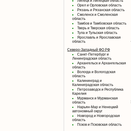
Липецк и Липецкая область
Орел и Орловская область
Рязань и Рязанская область
Смоленск и Смоленская
область
Тамбов и Тамбовская область
Тверь и Тверская область
Тула и Тульская область
Ярославль и Ярославская
область
Северо-Западный ФО РФ
Санкт-Петербург и
Ленинградская область
Архангельск и Архангельская
область
Вологда и Вологодская
область
Калининград и
Калиниградская область
Петрозаводск и Республика
Карелия
Мурманск и Мурманская
область
Нарьян-Мар и Ненецкий
автономный округ
Новгород и Новгородская
область
Псков и Псковская область