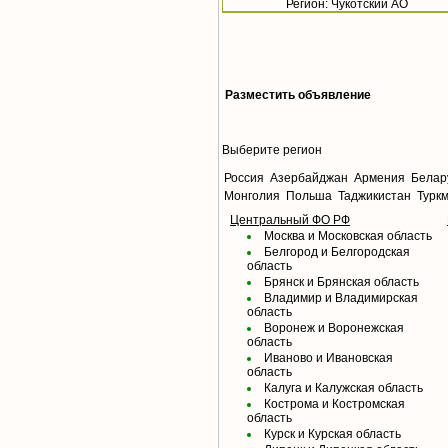
Регион: Чукотский АО
Разместить объявление
Выберите регион
Россия
Азербайджан
Армения
Белар
Монголия
Польша
Таджикистан
Турк
Центральный ФО РФ
Москва и Московская область
Белгород и Белгородская
область
Брянск и Брянская область
Владимир и Владимирская
область
Воронеж и Воронежская
область
Иваново и Ивановская
область
Калуга и Калужская область
Кострома и Костромская
область
Курск и Курская область