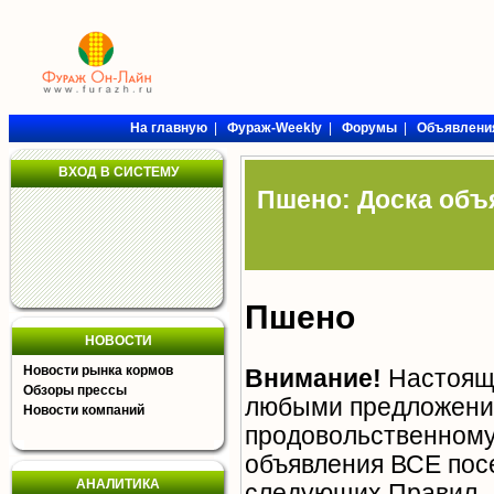
На главную
|
Фураж-Weekly
|
Форумы
|
Объявлени
ВХОД В СИСТЕМУ
Пшено: Доска объ
Пшено
НОВОСТИ
Новости рынка кормов
Внимание!
Настояща
Обзоры прессы
любыми предложения
Новости компаний
продовольственному 
объявления ВСЕ пос
АНАЛИТИКА
следующих
Правил
.