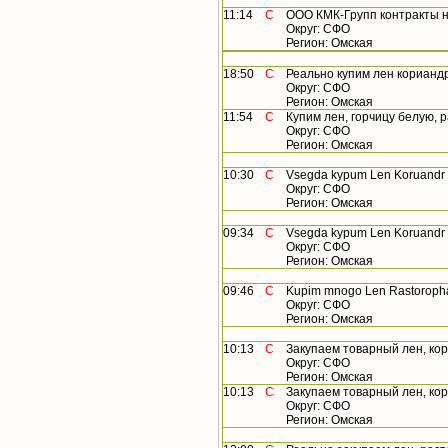
11:14
С
ООО КМК-Групп контракты на 
Округ: СФО
Регион: Омская
18:50
С
Реально купим лен кориандр го
Округ: СФО
Регион: Омская
11:54
С
Купим лен, горчицу белую, ра
Округ: СФО
Регион: Омская
10:30
С
Vsegda kypum Len Koruandr Gor
Округ: СФО
Регион: Омская
09:34
С
Vsegda kypum Len Koruandr Go
Округ: СФО
Регион: Омская
09:46
С
Kupim mnogo Len Rastoropha Kor
Округ: СФО
Регион: Омская
10:13
С
Закупаем товарный лен, кориа
Округ: СФО
Регион: Омская
10:13
С
Закупаем товарный лен, кориа
Округ: СФО
Регион: Омская