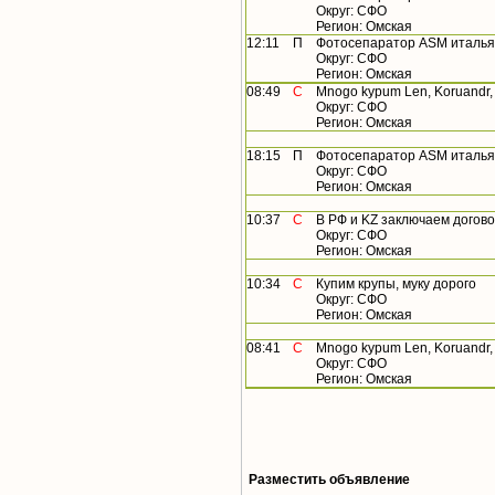
Округ: СФО
Регион: Омская
12:11
П
Фотосепаратор ASM итальянск
Округ: СФО
Регион: Омская
08:49
С
Mnogo kypum Len, Koruandr, Gor
Округ: СФО
Регион: Омская
18:15
П
Фотосепаратор ASM итальянск
Округ: СФО
Регион: Омская
10:37
С
В РФ и KZ заключаем договор 
Округ: СФО
Регион: Омская
10:34
С
Купим крупы, муку дорого
Округ: СФО
Регион: Омская
08:41
С
Mnogo kypum Len, Koruandr, Go
Округ: СФО
Регион: Омская
Разместить объявление