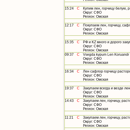
15:24
С
Купим лен, горчицу белую, ры
Округ: СФО
Регион: Омская
12:17
С
Покупаем лен, горчицу, сафл
Округ: СФО
Регион: Омская
15:35
С
РФ и KZ много и дорого закупа
Округ: СФО
Регион: Омская
09:37
С
Vsegda kypum Len Koruandr G
Округ: СФО
Регион: Омская
16:34
С
Лен сафлор горчицу растороп
Округ: СФО
Регион: Омская
19:37
С
Закупаем всегда и везде лен, 
Округ: СФО
Регион: Омская
14:43
С
Закупаем лен, горчицу, растор
Округ: СФО
Регион: Омская
11:21
С
Закупаем лен, горчицу, растор
Округ: СФО
Регион: Омская