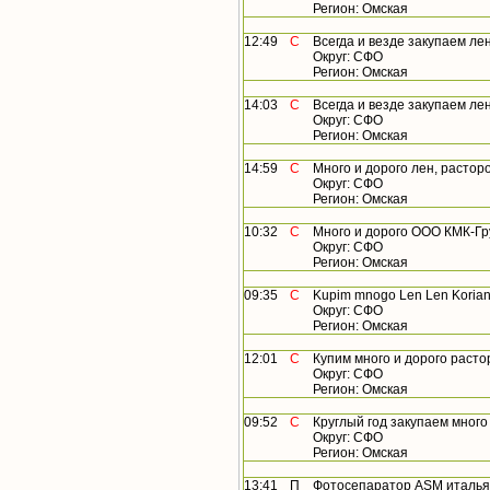
Регион: Омская
12:49
С
Всегда и везде закупаем лен,
Округ: СФО
Регион: Омская
14:03
С
Всегда и везде закупаем лен
Округ: СФО
Регион: Омская
14:59
С
Много и дорого лен, растороп
Округ: СФО
Регион: Омская
10:32
С
Много и дорого ООО КМК-Груп
Округ: СФО
Регион: Омская
09:35
С
Kupim mnogo Len Len Koriandr 
Округ: СФО
Регион: Омская
12:01
С
Купим много и дорого растороп
Округ: СФО
Регион: Омская
09:52
С
Круглый год закупаем много ле
Округ: СФО
Регион: Омская
13:41
П
Фотосепаратор ASM итальянский