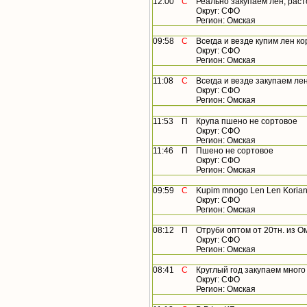
12:00
С
Реально закупаем лен, растор
Округ: СФО
Регион: Омская
09:58
С
Всегда и везде купим лен кор
Округ: СФО
Регион: Омская
11:08
С
Всегда и везде закупаем лен, 
Округ: СФО
Регион: Омская
11:53
П
Крупа пшено не сортовое
Округ: СФО
Регион: Омская
11:46
П
Пшено не сортовое
Округ: СФО
Регион: Омская
09:59
С
Kupim mnogo Len Len Koriandr 
Округ: СФО
Регион: Омская
08:12
П
Отруби оптом от 20тн. из О
Округ: СФО
Регион: Омская
08:41
С
Круглый год закупаем много ле
Округ: СФО
Регион: Омская