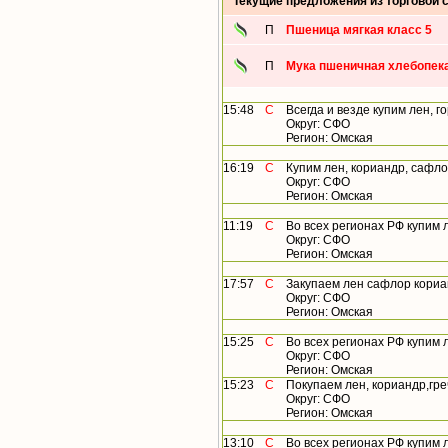
Текущие предложения из торговой 
П
Пшеница мягкая класс 5
П
Мука пшеничная хлебопека
15:48
С
Всегда и везде купим лен, го
Округ: СФО
Регион: Омская
16:19
С
Купим лен, кориандр, сафлор,
Округ: СФО
Регион: Омская
11:19
С
Во всех регионах РФ купим ле
Округ: СФО
Регион: Омская
17:57
С
Закупаем лен сафлор корианд
Округ: СФО
Регион: Омская
15:25
С
Во всех регионах РФ купим лен
Округ: СФО
Регион: Омская
15:23
С
Покупаем лен, кориандр,греч
Округ: СФО
Регион: Омская
13:10
С
Во всех регионах РФ купим ле