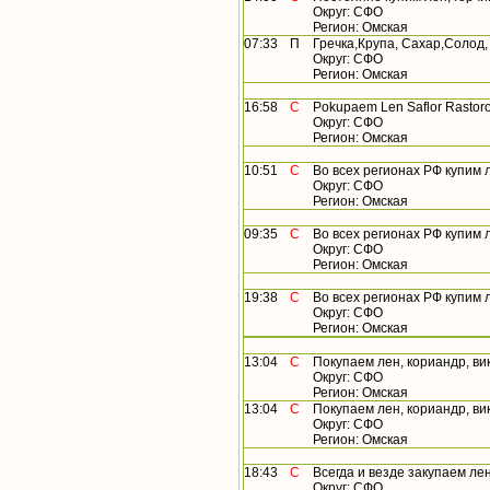
Округ: СФО
Регион: Омская
07:33
П
Гречка,Крупа, Сахар,Солод,
Округ: СФО
Регион: Омская
16:58
С
Pokupaem Len Saflor Rastorophy
Округ: СФО
Регион: Омская
10:51
С
Во всех регионах РФ купим л
Округ: СФО
Регион: Омская
09:35
С
Во всех регионах РФ купим л
Округ: СФО
Регион: Омская
19:38
С
Во всех регионах РФ купим лен
Округ: СФО
Регион: Омская
13:04
С
Покупаем лен, кориандр, вику,
Округ: СФО
Регион: Омская
13:04
С
Покупаем лен, кориандр, вику,
Округ: СФО
Регион: Омская
18:43
С
Всегда и везде закупаем лен,
Округ: СФО