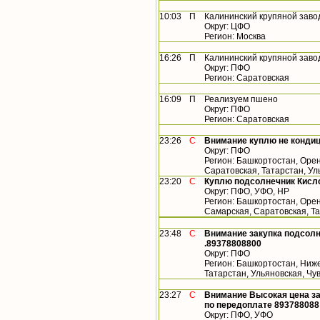
10:03
П
Калининский крупяной заво
Округ: ЦФО
Регион: Москва
16:26
П
Калининский крупяной заво
Округ: ПФО
Регион: Саратовская
16:09
П
Реализуем пшено
Округ: ПФО
Регион: Саратовская
23:26
С
Внимание куплю не конди
Округ: ПФО
Регион: Башкортостан, Орен
Саратовская, Татарстан, У
23:20
С
Куплю подсолнечник Кисло
Округ: ПФО, УФО, НР
Регион: Башкортостан, Орен
Самарская, Саратовская, Т
23:48
С
Внимание закупка подсолн
.89378808800
Округ: ПФО
Регион: Башкортостан, Ниже
Татарстан, Ульяновская, Ч
23:27
С
Внимание Высокая цена за
по передоплате 893788088
Округ: ПФО, УФО