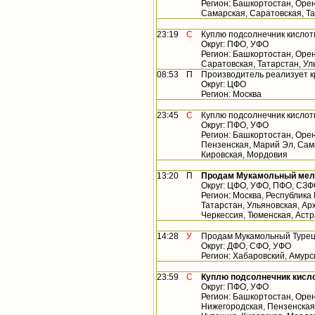
Регион: Башкортостан, Орен
Самарская, Саратовская, Т
23:19
С
Куплю подсолнечник кислот
Округ: ПФО, УФО
Регион: Башкортостан, Орен
Саратовская, Татарстан, У
08:53
П
Производитель реализует 
Округ: ЦФО
Регион: Москва
23:45
С
Куплю подсолнечник кислот
Округ: ПФО, УФО
Регион: Башкортостан, Орен
Пензенская, Марий Эл, Сама
Кировская, Мордовия
13:20
П
Продам Мукамольный мельн
Округ: ЦФО, УФО, ПФО, СЗ
Регион: Москва, Республика
Татарстан, Ульяновская, Арх
Черкессия, Тюменская, Астр
14:28
У
Продам Мукамольный Турецк
Округ: ДФО, СФО, УФО
Регион: Хабаровский, Амурс
23:59
С
Куплю подсолнечник кисло
Округ: ПФО, УФО
Регион: Башкортостан, Орен
Нижегородская, Пензенская,