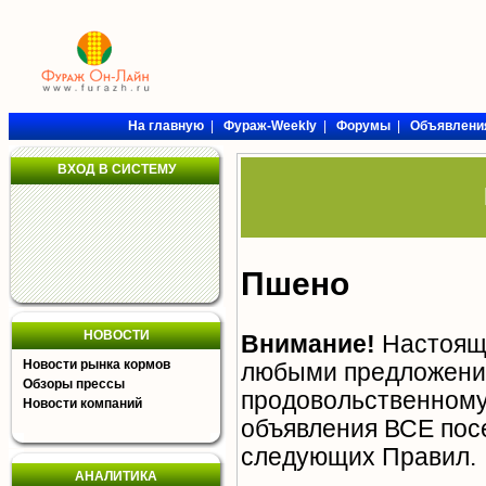
На главную
|
Фураж-Weekly
|
Форумы
|
Объявлени
ВХОД В СИСТЕМУ
Пшено
НОВОСТИ
Внимание!
Настояща
Новости рынка кормов
любыми предложения
Обзоры прессы
продовольственному 
Новости компаний
объявления ВСЕ пос
следующих
Правил
.
АНАЛИТИКА