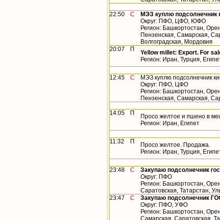
22:50
С
МЭЗ куплю подсолнечник 
Округ: ПФО, ЦФО, ЮФО
Регион: Башкортостан, Орен
Пензенская, Самарская, Сар
Волгоградская, Мордовия
20:07
П
Yellow millet: Export. For sal
Регион: Иран, Турция, Египе
12:45
С
МЭЗ куплю подсолнечник ки
Округ: ПФО, ЦФО
Регион: Башкортостан, Орен
Пензенская, Самарская, Са
14:05
П
Просо желтое и пшено в ме
Регион: Иран, Египет
11:32
П
Просо желтое. Продажа.
Регион: Иран, Турция, Египе
23:48
С
Закупаю подсолнечник го
Округ: ПФО
Регион: Башкортостан, Орен
Саратовская, Татарстан, У
23:47
С
Закупаю подсолнечник ГО
Округ: ПФО, УФО
Регион: Башкортостан, Орен
Самарская, Саратовская, Т