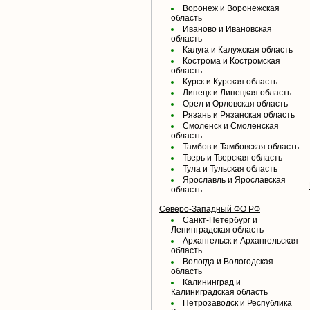
Воронеж и Воронежская
область
Иваново и Ивановская
область
Калуга и Калужская область
Кострома и Костромская
область
Курск и Курская область
Липецк и Липецкая область
Орел и Орловская область
Рязань и Рязанская область
Смоленск и Смоленская
область
Тамбов и Тамбовская область
Тверь и Тверская область
Тула и Тульская область
Ярославль и Ярославская
область
Северо-Западный ФО РФ
Санкт-Петербург и
Ленинградская область
Архангельск и Архангельская
область
Вологда и Вологодская
область
Калининград и
Калиниградская область
Петрозаводск и Республика