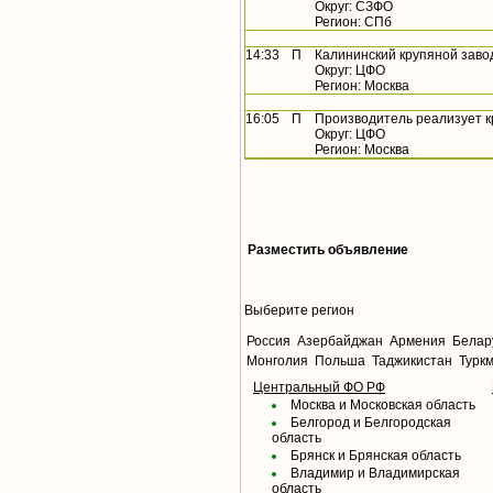
Округ: СЗФО
Регион: СПб
14:33
П
Калининский крупяной заво
Округ: ЦФО
Регион: Москва
16:05
П
Производитель реализует 
Округ: ЦФО
Регион: Москва
Разместить объявление
Выберите регион
Россия
Азербайджан
Армения
Белар
Монголия
Польша
Таджикистан
Турк
Центральный ФО РФ
Москва и Московская область
Белгород и Белгородская
область
Брянск и Брянская область
Владимир и Владимирская
область