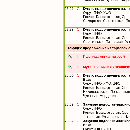
Ульяновская, Чувашия, Кир
23:26
С
Куплю подсолнечник гост 
Округ: ПФО, УФО
Регион: Башкортостан, Орен
Самарская, Саратовская, Т
23:38
С
Куплю подсолнечник гост 
Округ: ПФО
Регион: Башкортостан, Орен
Саратовская, Татарстан, У
Текущие предложения из торговой 
П
Пшеница мягкая класс 5
П
Мука пшеничная хлебопека
23:30
С
Куплю подсолнечник гост 
Ваис
Округ: ПФО, УФО, ЦФО
Регион: Башкортостан, Орен
Нижегородская, Пензенская,
Чувашия, Мордовия
23:39
С
Закупаю подсолнечник ки
Округ: ПФО
Регион: Башкортостан, Орен
Татарстан, Ульяновская, Ч
23:37
С
Закупаю подсолнечник кис
Ваис
Округ: ПФО, УФО