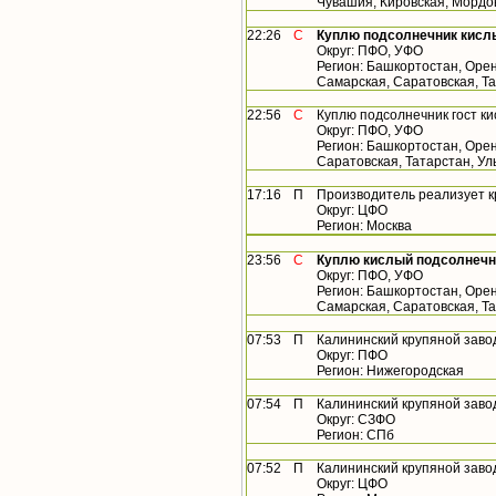
Чувашия, Кировская, Мордо
22:26
С
Куплю подсолнечник кисл
Округ: ПФО, УФО
Регион: Башкортостан, Орен
Самарская, Саратовская, Т
22:56
С
Куплю подсолнечник гост к
Округ: ПФО, УФО
Регион: Башкортостан, Орен
Саратовская, Татарстан, У
17:16
П
Производитель реализует 
Округ: ЦФО
Регион: Москва
23:56
С
Куплю кислый подсолнечн
Округ: ПФО, УФО
Регион: Башкортостан, Орен
Самарская, Саратовская, Т
07:53
П
Калининский крупяной заво
Округ: ПФО
Регион: Нижегородская
07:54
П
Калининский крупяной заво
Округ: СЗФО
Регион: СПб
07:52
П
Калининский крупяной заво
Округ: ЦФО