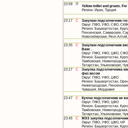
23:59
П
Yellow millet and groats. For
Регион: Иран, Турция
23:17
С
Закупаю подсолнечник гос
Округ: ПФО, УФО, СФО, СК
Регион: Башкортостан, Кург
Пензенская, Самарская, Сар
Новосибирская, Респ.Алтай
23:35
С
Закупаю подсолнечник кис
Ваис .
Округ: ПФО, УФО, ЦФО, СФО
Регион: Башкортостан, Кург
Тамбовская, Нижегородская
Татарстан, Ульяновская, Чу
23:27
С
Закупка подсолнечника кис
физ весом
Округ: ПФО, УФО, ЦФО
Регион: Башкортостан, Орен
Нижегородская, Пензенская,
Чувашия, Мордовия
23:47
С
Куплю подсолнечник не к
Округ: ПФО, УФО, ЦФО
Регион: Башкортостан, Кург
Тамбовская, Нижегородская
Татарстан, Ульяновская, Ч
23:45
С
МЭЗ закупка подсолнечник
Округ: ПФО, УФО, ЦФО, НР
Регион: Башкортостан, Кург