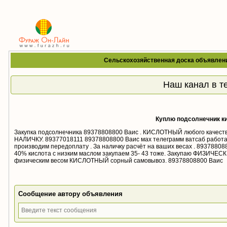
Сельскохозяйственная доска объявлен
Наш канал в т
Куплю подсолнечник к
Закупка подсолнечника 89378808800 Ваис . КИСЛОТНЫЙ любого качество
НАЛИЧКУ. 89377018111 89378808800 Ваис мах телеграмм ватсаб работае
производим передоплату . За наличку расчёт на ваших весах . 8937880
40% кислота с низким маслом закупаем 35- 43 тоже. Закупаю ФИЗИ
физическим весом КИСЛОТНЫЙ сорный самовывоз. 89378808800 Ваис
Сообщение автору объявления