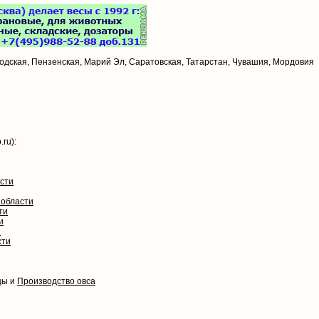
одская, Пензенская, Марий Эл, Саратовская, Татарстан, Чувашия, Мордовия
ru):
сти
 области
ти
и
и
сти
цы и
Производство овса