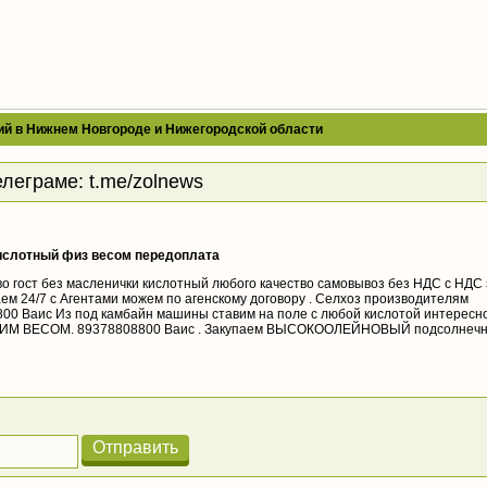
ий в Нижнем Новгороде и Нижегородской области
елеграме:
t.me/zolnews
ислотный физ весом передоплата
 гост без масленички кислотный любого качество самовывоз без НДС с НДС 
м 24/7 с Агентами можем по агенскому договору . Селхоз производителям
8800 Ваис Из под камбайн машины ставим на поле с любой кислотой интересн
ЧЕСКИМ ВЕСОМ. 89378808800 Ваис . Закупаем ВЫСОКООЛЕЙНОВЫЙ подсолнечн
Отправить