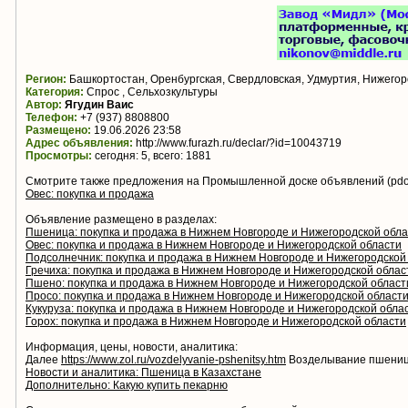
Регион:
Башкортостан, Оренбургская, Свердловская, Удмуртия, Нижегор
Категория:
Спрос , Сельхозкультуры
Автор:
Ягудин Ваис
Телефон:
+7 (937) 8808800
Размещено:
19.06.2026 23:58
Адрес объявления:
http://www.furazh.ru/declar/?id=10043719
Просмотры:
сегодня: 5, всего: 1881
Смотрите также предложения на Промышленной доске объявлений (pdo.
Овес: покупка и продажа
Объявление размещено в разделах:
Пшеница: покупка и продажа в Нижнем Новгороде и Нижегородской обла
Овес: покупка и продажа в Нижнем Новгороде и Нижегородской области
Подсолнечник: покупка и продажа в Нижнем Новгороде и Нижегородской
Гречиха: покупка и продажа в Нижнем Новгороде и Нижегородской облас
Пшено: покупка и продажа в Нижнем Новгороде и Нижегородской област
Просо: покупка и продажа в Нижнем Новгороде и Нижегородской област
Кукуруза: покупка и продажа в Нижнем Новгороде и Нижегородской обла
Горох: покупка и продажа в Нижнем Новгороде и Нижегородской области
Информация, цены, новости, аналитика:
Далее
https://www.zol.ru/vozdelyvanie-pshenitsy.htm
Возделывание пшени
Новости и аналитика: Пшеница в Казахстане
Дополнительно: Какую купить пекарню