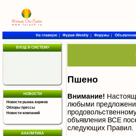
На главную
|
Фураж-Weekly
|
Форумы
|
Объявлени
ВХОД В СИСТЕМУ
Пшено
НОВОСТИ
Внимание!
Настояща
Новости рынка кормов
любыми предложения
Обзоры прессы
продовольственному 
Новости компаний
объявления ВСЕ пос
следующих
Правил
.
АНАЛИТИКА