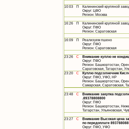
10:03
П
Калининский крупяной заво
Округ: ЦФО
Регион: Москва
16:26
П
Калининский крупяной заво
Округ: ПФО
Регион: Саратовская
16:09
П
Реализуем пшено
Округ: ПФО
Регион: Саратовская
23:26
С
Внимание куплю не конди
Округ: ПФО
Регион: Башкортостан, Орен
Саратовская, Татарстан, У
23:20
С
Куплю подсолнечник Кисло
Округ: ПФО, УФО, НР
Регион: Башкортостан, Орен
Самарская, Саратовская, Т
23:48
С
Внимание закупка подсолн
.89378808800
Округ: ПФО
Регион: Башкортостан, Ниже
Татарстан, Ульяновская, Ч
23:27
С
Внимание Высокая цена за
по передоплате 893788088
Округ: ПФО, УФО