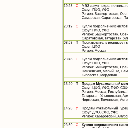
19:58
С
МЭЗ закуп подсолнечника г
Округ: ПФО, УФО
Регион: Башкортостан, Орен
Самарская, Саратовская, Т
23:19
С
Куплю подсолнечник кислот
Округ: ПФО, УФО
Регион: Башкортостан, Орен
Саратовская, Татарстан, У
08:53
П
Производитель реализует 
Округ: ЦФО
Регион: Москва
23:45
С
Куплю подсолнечник кислот
Округ: ПФО, УФО
Регион: Башкортостан, Орен
Пензенская, Марий Эл, Сама
Кировская, Мордовия
13:20
П
Продам Мукамольный мельн
Округ: ЦФО, УФО, ПФО, СЗ
Регион: Москва, Республика
Татарстан, Ульяновская, Арх
Черкессия, Тюменская, Астр
14:28
У
Продам Мукамольный Турецк
Округ: ДФО, СФО, УФО
Регион: Хабаровский, Амурс
23:59
С
Куплю подсолнечник кисло