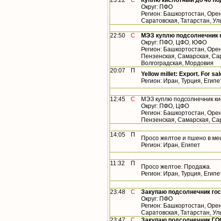
23:22
С
Куплю кислотный до 40 по
Округ: ПФО
Регион: Башкортостан, Орен
Саратовская, Татарстан, У
22:50
С
МЭЗ куплю подсолнечник 
Округ: ПФО, ЦФО, ЮФО
Регион: Башкортостан, Орен
Пензенская, Самарская, Сар
Волгоградская, Мордовия
20:07
П
Yellow millet: Export. For sal
Регион: Иран, Турция, Египе
12:45
С
МЭЗ куплю подсолнечник ки
Округ: ПФО, ЦФО
Регион: Башкортостан, Орен
Пензенская, Самарская, Са
14:05
П
Просо желтое и пшено в ме
Регион: Иран, Египет
11:32
П
Просо желтое. Продажа.
Регион: Иран, Турция, Египе
23:48
С
Закупаю подсолнечник го
Округ: ПФО
Регион: Башкортостан, Орен
Саратовская, Татарстан, У
23:47
С
Закупаю подсолнечник ГО