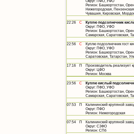
Округ: ПФО, УФО
Регион: Башкортостан, Орен
Нижегородская, Пензенская,
Чувашия, Кировская, Мордо
22:26
С
Куплю подсолнечник кисл
Округ: ПФО, УФО
Регион: Башкортостан, Орен
Самарская, Саратовская, Т
22:56
С
Куплю подсолнечник гост к
Округ: ПФО, УФО
Регион: Башкортостан, Орен
Саратовская, Татарстан, У
17:16
П
Производитель реализует 
Округ: ЦФО
Регион: Москва
23:56
С
Куплю кислый подсолнечн
Округ: ПФО, УФО
Регион: Башкортостан, Орен
Самарская, Саратовская, Т
07:53
П
Калининский крупяной заво
Округ: ПФО
Регион: Нижегородская
07:54
П
Калининский крупяной заво
Округ: СЗФО
Регион: СПб