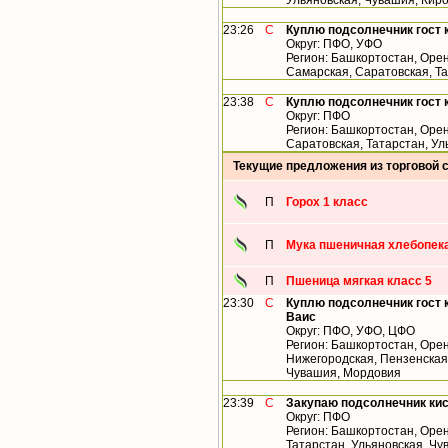
Ульяновская, Чувашия, Кир
23:26
С
Куплю подсолнечник гост 
Округ: ПФО, УФО
Регион: Башкортостан, Орен
Самарская, Саратовская, Т
23:38
С
Куплю подсолнечник гост 
Округ: ПФО
Регион: Башкортостан, Орен
Саратовская, Татарстан, У
Текущие предложения из торговой 
П
Горох 1 класс
П
Мука пшеничная хлебопека
П
Пшеница мягкая класс 5
23:30
С
Куплю подсолнечник гост 
Ваис
Округ: ПФО, УФО, ЦФО
Регион: Башкортостан, Орен
Нижегородская, Пензенская,
Чувашия, Мордовия
23:39
С
Закупаю подсолнечник ки
Округ: ПФО
Регион: Башкортостан, Орен
Татарстан, Ульяновская, Ч