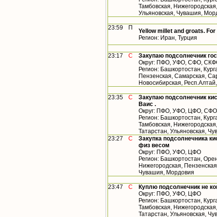
Тамбовская, Нижегородская,
Ульяновская, Чувашия, Мор
23:59
П
Yellow millet and groats. For
Регион: Иран, Турция
23:17
С
Закупаю подсолнечник гос
Округ: ПФО, УФО, СФО, СК
Регион: Башкортостан, Кург
Пензенская, Самарская, Сар
Новосибирская, Респ.Алтай
23:35
С
Закупаю подсолнечник кис
Ваис .
Округ: ПФО, УФО, ЦФО, СФО
Регион: Башкортостан, Кург
Тамбовская, Нижегородская
Татарстан, Ульяновская, Чу
23:27
С
Закупка подсолнечника кис
физ весом
Округ: ПФО, УФО, ЦФО
Регион: Башкортостан, Орен
Нижегородская, Пензенская,
Чувашия, Мордовия
23:47
С
Куплю подсолнечник не к
Округ: ПФО, УФО, ЦФО
Регион: Башкортостан, Кург
Тамбовская, Нижегородская
Татарстан, Ульяновская, Ч