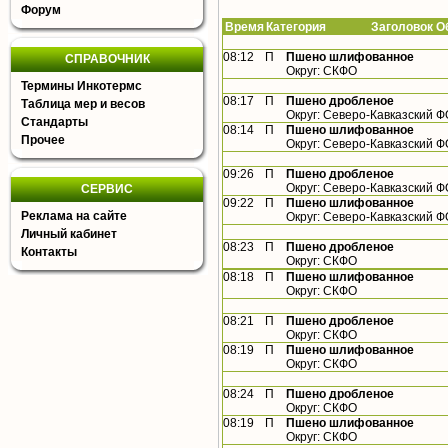
Форум
Время
Категория Заголовок Об
08:12
П
Пшено шлифованное
СПРАВОЧНИК
Округ: СКФО
Термины Инкотермс
08:17
П
Пшено дробленое
Таблица мер и весов
Округ: Северо-Кавказский 
Стандарты
08:14
П
Пшено шлифованное
Прочее
Округ: Северо-Кавказский 
09:26
П
Пшено дробленое
Округ: Северо-Кавказский 
СЕРВИС
09:22
П
Пшено шлифованное
Реклама на сайте
Округ: Северо-Кавказский 
Личный кабинет
08:23
П
Пшено дробленое
Контакты
Округ: СКФО
08:18
П
Пшено шлифованное
Округ: СКФО
08:21
П
Пшено дробленое
Округ: СКФО
08:19
П
Пшено шлифованное
Округ: СКФО
08:24
П
Пшено дробленое
Округ: СКФО
08:19
П
Пшено шлифованное
Округ: СКФО