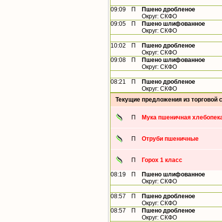
09:09
П
Пшено дробленое
Округ: СКФО
09:05
П
Пшено шлифованное
Округ: СКФО
10:02
П
Пшено дробленое
Округ: СКФО
09:08
П
Пшено шлифованное
Округ: СКФО
08:21
П
Пшено дробленое
Округ: СКФО
Текущие предложения из торговой 
П
Мука пшеничная хлебопека
П
Отруби пшеничные
П
Горох 1 класс
08:19
П
Пшено шлифованное
Округ: СКФО
08:57
П
Пшено дробленое
Округ: СКФО
08:57
П
Пшено дробленое
Округ: СКФО