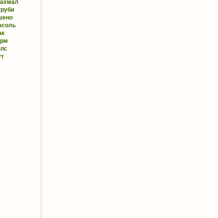
рахмал
труби
шено
асоль
ак
орм
апс
ут