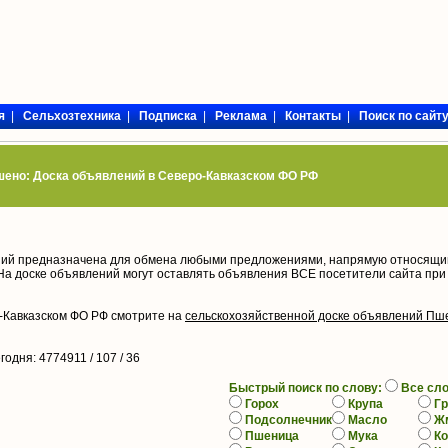
я
|
Сельхозтехника
|
Подписка
|
Реклама
|
Контакты
|
Поиск по сайт
ено: Доска объявлений в Северо-Кавказском ФО РФ
ий предназначена для обмена любыми предложениями, напрямую относящи
На доске объявлений могут оставлять объявления ВСЕ посетители сайта при
-Кавказском ФО РФ смотрите на
сельскохозяйственной доске объявлений Пш
егодня
: 4774911 / 107 /
36
Быстрый поиск по слову:
Все сл
Горох
Крупа
Гр
Подсолнечник
Масло
Ж
Пшеница
Мука
К