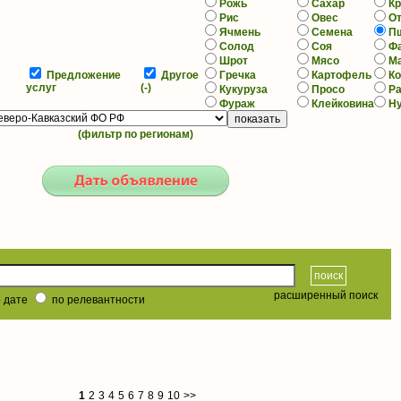
Рожь
Сахар
К
Рис
Овес
О
Ячмень
Семена
П
Солод
Соя
Ф
Шрот
Мясо
М
Предложение
Другое
Гречка
Картофель
К
услуг
(-)
Кукуруза
Просо
Р
Фураж
Клейковина
Н
(фильтр по регионам)
расширенный поиск
 дате
по релевантности
1
2
3
4
5
6
7
8
9
10
>>