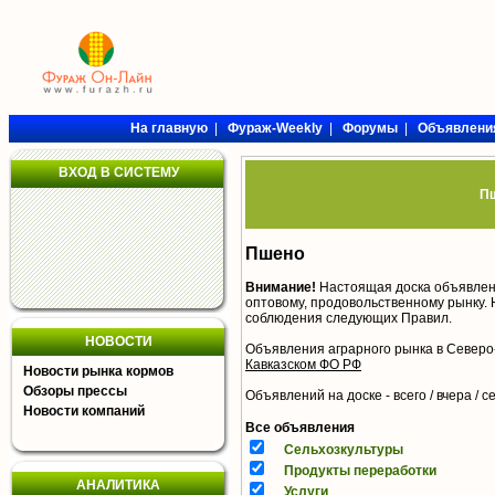
На главную
|
Фураж-Weekly
|
Форумы
|
Объявлени
ВХОД В СИСТЕМУ
Пш
Пшено
Внимание!
Настоящая доска объявлен
оптовому, продовольственному рынку. 
соблюдения следующих
Правил
.
НОВОСТИ
Объявления аграрного рынка в Северо
Кавказском ФО РФ
Новости рынка кормов
Обзоры прессы
Объявлений на доске - всего / вчера /
с
Новости компаний
Все объявления
Сельхозкультуры
Продукты переработки
АНАЛИТИКА
Услуги