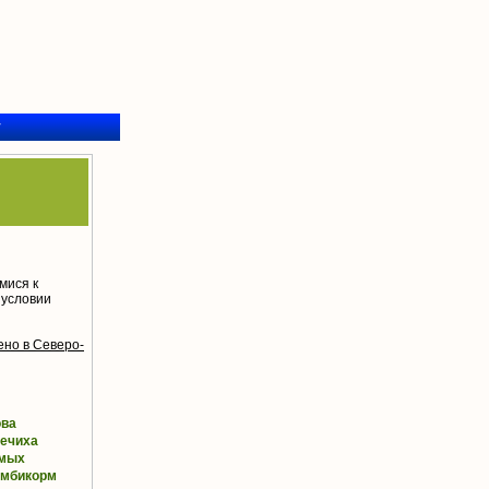
у
мися к
 условии
ено в Северо-
ова
ечиха
мых
омбикорм