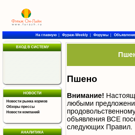
На главную
|
Фураж-Weekly
|
Форумы
|
Объявлени
ВХОД В СИСТЕМУ
Пшен
Пшено
НОВОСТИ
Внимание!
Настояща
Новости рынка кормов
любыми предложения
Обзоры прессы
продовольственному 
Новости компаний
объявления ВСЕ пос
следующих
Правил
.
АНАЛИТИКА