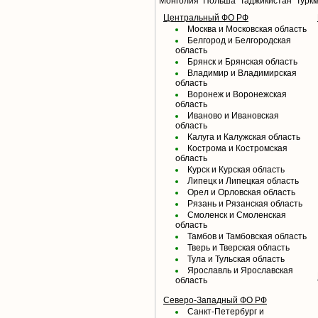
Монголия
Польша
Таджикистан
Турк
Центральный ФО РФ
Москва и Московская область
Белгород и Белгородская
область
Брянск и Брянская область
Владимир и Владимирская
область
Воронеж и Воронежская
область
Иваново и Ивановская
область
Калуга и Калужская область
Кострома и Костромская
область
Курск и Курская область
Липецк и Липецкая область
Орел и Орловская область
Рязань и Рязанская область
Смоленск и Смоленская
область
Тамбов и Тамбовская область
Тверь и Тверская область
Тула и Тульская область
Ярославль и Ярославская
область
Северо-Западный ФО РФ
Санкт-Петербург и