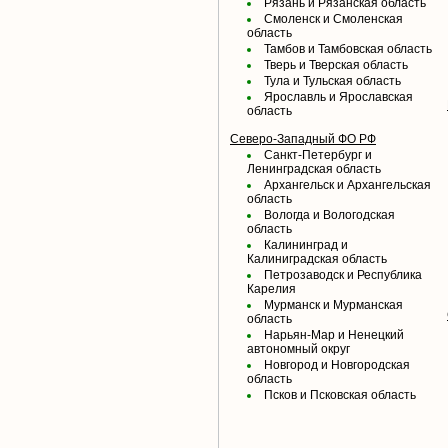
Рязань и Рязанская область
Смоленск и Смоленская
область
Тамбов и Тамбовская область
Тверь и Тверская область
Тула и Тульская область
Ярославль и Ярославская
область
Северо-Западный ФО РФ
Санкт-Петербург и
Ленинградская область
Архангельск и Архангельская
область
Вологда и Вологодская
область
Калининград и
Калиниградская область
Петрозаводск и Республика
Карелия
Мурманск и Мурманская
область
Нарьян-Мар и Ненецкий
автономный округ
Новгород и Новгородская
область
Псков и Псковская область