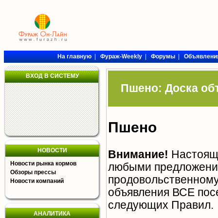
На главную
|
Фураж-Weekly
|
Форумы
|
Объявлени
ВХОД В СИСТЕМУ
Пшено: Доска об
Пшено
НОВОСТИ
Внимание!
Настояща
Новости рынка кормов
любыми предложения
Обзоры прессы
продовольственному 
Новости компаний
объявления ВСЕ пос
следующих
Правил
.
АНАЛИТИКА