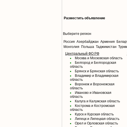
Разместить объявление
Выберите регион
Россия
Азербайджан
Армения
Белар
Монголия
Польша
Таджикистан
Турк
Центральный ФО РФ
Москва и Московская область
Белгород и Белгородская
область
Брянск и Брянская область
Владимир и Владимирская
область
Воронеж и Воронежская
область
Иваново и Ивановская
область
Калуга и Калужская область
Кострома и Костромская
область
Курск и Курская область
Липецк и Липецкая область
Орел и Орловская область