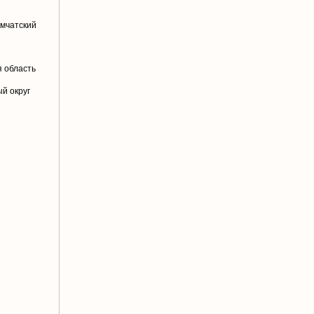
амчатский
й
 область
й округ