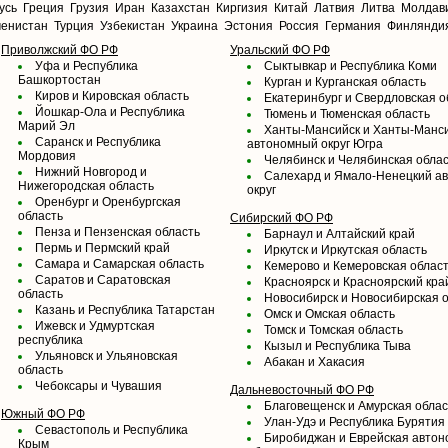
усь
Греция
Грузия
Иран
Казахстан
Киргизия
Китай
Латвия
Литва
Молдав
менистан
Турция
Узбекистан
Украина
Эстония
Россия
Германия
Финлянди
Приволжский ФО РФ
Уральский ФО РФ
Уфа и Республика
Сыктывкар и Республика Коми
Башкортостан
Курган и Курганская область
Киров и Кировская область
Екатеринбург и Свердловская о
Йошкар-Ола и Республика
Тюмень и Тюменская область
Марий Эл
Ханты-Мансийск и Ханты-Манс
Саранск и Республика
автономный округ Югра
Мордовия
Челябинск и Челябинская обла
Нижний Новгород и
Салехард и Ямало-Ненецкий а
Нижегородская область
округ
Оренбург и Оренбургская
область
Сибирский ФО РФ
Пенза и Пензенская область
Барнаул и Алтайский край
Пермь и Пермский край
Иркутск и Иркутская область
Самара и Самарская область
Кемерово и Кемеровская облас
Саратов и Саратовская
Красноярск и Красноярский кра
область
Новосибирск и Новосибирская 
Казань и Республика Татарстан
Омск и Омская область
Ижевск и Удмуртская
Томск и Томская область
республика
Кызыл и Республика Тыва
Ульяновск и Ульяновская
Абакан и Хакасия
область
Чебоксары и Чувашия
Дальневосточный ФО РФ
Благовещенск и Амурская облас
Южный ФО РФ
Улан-Удэ и Республика Бурятия
Севастополь и Республика
Биробиджан и Еврейская авто
Крым