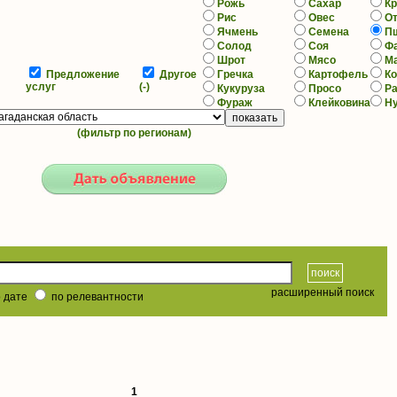
Рожь
Сахар
К
Рис
Овес
О
Ячмень
Семена
П
Солод
Соя
Ф
Шрот
Мясо
М
Предложение
Другое
Гречка
Картофель
К
услуг
(-)
Кукуруза
Просо
Р
Фураж
Клейковина
Н
(фильтр по регионам)
расширенный поиск
 дате
по релевантности
1