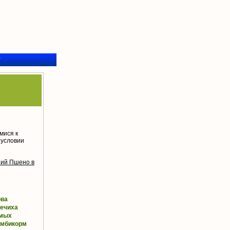
у
мися к
 условии
ний Пшено в
ова
ечиха
мых
омбикорм