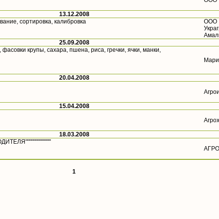
ООО 
13.12.2008
вание, сортировка, калибровка
ООО
Укра
Амал
25.09.2008
фасовки крупы, сахара, пшена, риса, гречки, ячки, манки,
Мари
20.04.2008
Агро
15.04.2008
Агро
18.03.2008
ИТЕЛЯ"""""""""""""
АГР
1