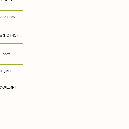
"СПЕКТР"
гросервис
ь
я (НОТИС)
инвест
холдинг
ОХОЛДИНГ