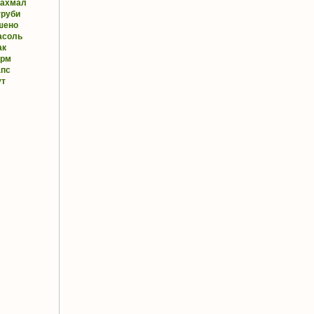
рахмал
труби
шено
асоль
ак
орм
апс
ут