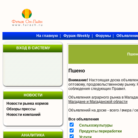
На главную
|
Фураж-Weekly
|
Форумы
|
Объявлени
ВХОД В СИСТЕМУ
Пшено
Пшено
Внимание!
Настоящая доска объявлен
оптовому, продовольственному рынку. 
соблюдения следующих
Правил
.
НОВОСТИ
Объявления аграрного рынка в Магада
Магадане и Магаданской области
Новости рынка кормов
Обзоры прессы
Объявлений на доске - всего / вчера /
с
Новости компаний
Все объявления
Сельхозкультуры
Продукты переработки
АНАЛИТИКА
Услуги