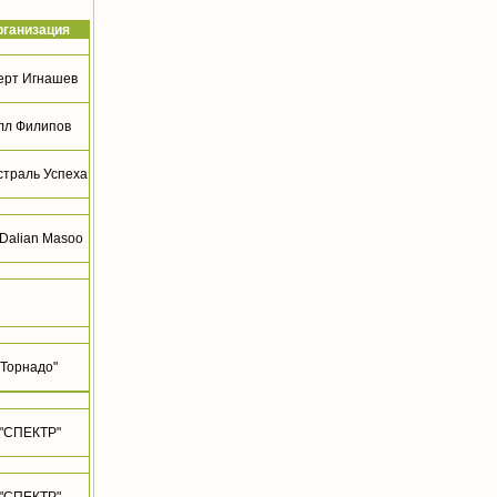
рганизация
ерт Игнашев
лл Филипов
страль Успеха
Dalian Masoo
"Торнадо"
"СПЕКТР"