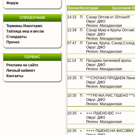
Форум
Время
Категория Заголовок Об
14:15
П
Сахар Оптом от 20тонн!!!
СПРАВОЧНИК
Округ: ДФО
Регион: Магаданская
Термины Инкотермс
12:39
П
Сахар Мука и Крупы Оптом!.
Таблица мер и весов
Округ: ДФО
Стандарты
Регион: Магаданская
Прочее
07:47
П
Гречка, Крупа, Сахар,Солод,
Округ: ДФО
Регион: Магаданская
СЕРВИС
11:14
П
Продажа гречневой крупы
Округ: ДФО
Реклама на сайте
Регион: Магаданская
Личный кабинет
Контакты
10:35
П
***СРОЧНО ПРОДАЕМ Линию п
Округ: ДФО
Регион: Магаданская
10:35
П
***ГРЕЧКА РИС ПШЕНО ***с
Округ: ДФО
Регион: Магаданская
10:35
=
+++ ПШЕНО В/С +++
Округ: ДФО
Регион: Магаданская
10:35
=
++++ ПШЕНО НА ФАСОВКУ 