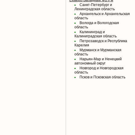
Северо-Западный ФО РФ
Санкт-Петербург и
Ленинградская область
Архангельск и Архангельская
область
Вологда и Вологодская
область
Калининград и
Калиниградская область
Петрозаводск и Республика
Карелия
Мурманск и Мурманская
область
Нарьян-Мар и Ненецкий
автономный округ
Новгород и Новгородская
область
Псков и Псковская область