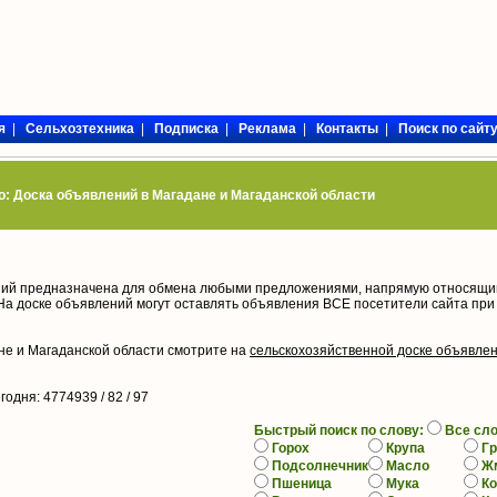
я
|
Сельхозтехника
|
Подписка
|
Реклама
|
Контакты
|
Поиск по сайт
: Доска объявлений в Магадане и Магаданской области
ий предназначена для обмена любыми предложениями, напрямую относящи
На доске объявлений могут оставлять объявления ВСЕ посетители сайта при
не и Магаданской области смотрите на
сельскохозяйственной доске объявле
егодня
: 4774939 / 82 /
97
Быстрый поиск по слову:
Все сл
Горох
Крупа
Гр
Подсолнечник
Масло
Ж
Пшеница
Мука
К