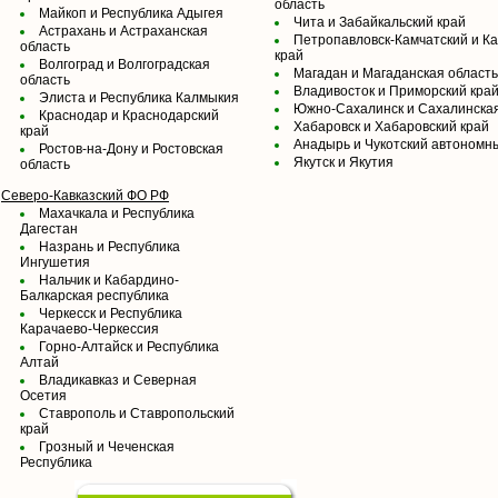
область
Майкоп и Республика Адыгея
Чита и Забайкальский край
Астрахань и Астраханская
Петропавловск-Камчатский и К
область
край
Волгоград и Волгоградская
Магадан и Магаданская область
область
Владивосток и Приморский кра
Элиста и Республика Калмыкия
Южно-Сахалинск и Сахалинская
Краснодар и Краснодарский
Хабаровск и Хабаровский край
край
Анадырь и Чукотский автономны
Ростов-на-Дону и Ростовская
Якутск и Якутия
область
Северо-Кавказский ФО РФ
Махачкала и Республика
Дагестан
Назрань и Республика
Ингушетия
Нальчик и Кабардино-
Балкарская республика
Черкесск и Республика
Карачаево-Черкессия
Горно-Алтайск и Республика
Алтай
Владикавказ и Северная
Осетия
Ставрополь и Ставропольский
край
Грозный и Чеченская
Республика