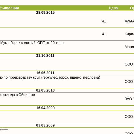
ъявления
Цена
О
28.09.2015
41
Альб
41
Кири
Мука, Горох колотый, ОПТ от 20 тонн.
Маги
31.10.2011
OOO 
16.06.2011
о производству круп (геркулес, горох, пшено, перловка)
ООО
02.05.2010
о склада в Обнинске
ЗАО 
16.04.2009
ООО 
03.03.2009
++++