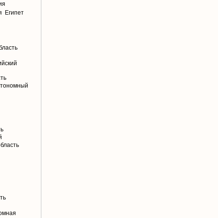
ия
я
Египет
бласть
ийский
сть
втономный
ть
й
область
ть
номная