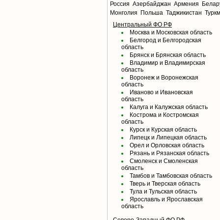
Россия
Азербайджан
Армения
Белар
Монголия
Польша
Таджикистан
Турк
Центральный ФО РФ
Москва и Московская область
Белгород и Белгородская
область
Брянск и Брянская область
Владимир и Владимирская
область
Воронеж и Воронежская
область
Иваново и Ивановская
область
Калуга и Калужская область
Кострома и Костромская
область
Курск и Курская область
Липецк и Липецкая область
Орел и Орловская область
Рязань и Рязанская область
Смоленск и Смоленская
область
Тамбов и Тамбовская область
Тверь и Тверская область
Тула и Тульская область
Ярославль и Ярославская
область