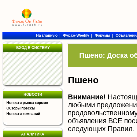
На главную
|
Фураж-Weekly
|
Форумы
|
Объявлени
ВХОД В СИСТЕМУ
Пшено: Доска о
Пшено
НОВОСТИ
Внимание!
Настояща
Новости рынка кормов
любыми предложения
Обзоры прессы
продовольственному 
Новости компаний
объявления ВСЕ пос
следующих
Правил
.
АНАЛИТИКА