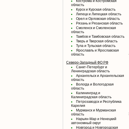
Кострома и Костромская
область
Курск и Курская область
Липецк и Липецкая область
Орел и Орловская область
Рязань и Рязанская область
Смоленск и Смоленская
область
Тамбов и Тамбовская область
Тверь и Тверская область
Тула и Тульская область
Ярославль и Ярославская
область
Северо-Западный ФО РФ
Санкт-Петербург и
Ленинградская область
Архангельск и Архангельская
область
Вологда и Вологодская
область
Калининград и
Калиниградская область
Петрозаводск и Республика
Карелия
Мурманск и Мурманская
область
Нарьян-Мар и Ненецкий
автономный округ
Новгород и Новгородская