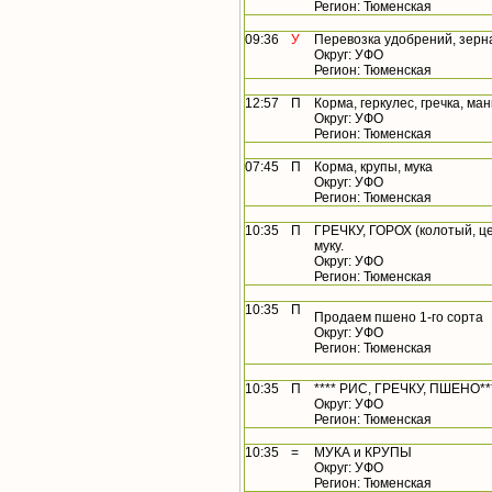
Регион: Тюменская
09:36
У
Перевозка удобрений, зерна 
Округ: УФО
Регион: Тюменская
12:57
П
Корма, геркулес, гречка, ман
Округ: УФО
Регион: Тюменская
07:45
П
Корма, крупы, мука
Округ: УФО
Регион: Тюменская
10:35
П
ГРЕЧКУ, ГОРОХ (колотый, 
муку.
Округ: УФО
Регион: Тюменская
10:35
П
Продаем пшено 1-го сорта
Округ: УФО
Регион: Тюменская
10:35
П
**** РИС, ГРЕЧКУ, ПШЕНО**
Округ: УФО
Регион: Тюменская
10:35
=
МУКА и КРУПЫ
Округ: УФО
Регион: Тюменская