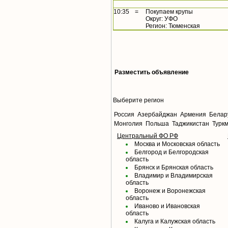
10:35
=
Покупаем крупы
Округ: УФО
Регион: Тюменская
Разместить объявление
Выберите регион
Россия
Азербайджан
Армения
Белар
Монголия
Польша
Таджикистан
Турк
Центральный ФО РФ
Москва и Московская область
Белгород и Белгородская
область
Брянск и Брянская область
Владимир и Владимирская
область
Воронеж и Воронежская
область
Иваново и Ивановская
область
Калуга и Калужская область