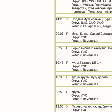
Округ: ЦФО, УФО, ПФО, СЗ
Регион: Москва, Республика
Татарстан, Ульяновская, Арх
Черкессия, Тюменская, Астр
14:28
У
Продам Мукамольный Турецк
Округ: ДФО, СФО, УФО
Регион: Хабаровский, Амурс
09:07
П
Мука! Крупа! Сахар! Доставк
Округ: УФО
Регион: Тюменская
08:56
П
Зерно высшего качество! П
Округ: УФО
Регион: Тюменская
10:46
П
Куры 2-к мясо ЦБ 1-к
Округ: УФО
Регион: Тюменская
10:35
С
Купим крупы, муку дорого
Округ: УФО
Регион: Тюменская
08:50
П
Крупы
Округ: УФО
Регион: Тюменская
13:55
У
Перевозка зерна, удобрений 
Округ: УФО