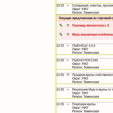
10:35
=
Сепарация, очистка, просеи
Округ: УФО
Регион: Тюменская
Текущие предложения из торговой 
П
Пшеница мягкая класс 5
П
Мука пшеничная хлебопека
10:35
=
ПШЕНЕЦУ 3,4,5
Округ: УФО
Регион: Тюменская
10:35
=
ПШЕНО РОССИИ
Округ: УФО
Регион: Тюменская
10:35
П
Продаем крупы собственног
Округ: УФО
Регион: Тюменская
10:35
=
Реализуем Муку и крупы от
Округ: УФО
Регион: Тюменская
10:35
=
Покупаем крупы
Округ: УФО
Регион: Тюменская