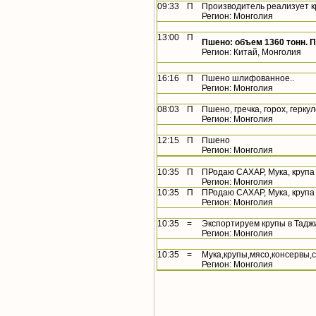
09:33
П
Производитель реализует 
Регион: Монголия
13:00
П
Пшено: объем 1360 тонн. 
Регион: Китай, Монголия
16:16
П
Пшено шлифованное..
Регион: Монголия
08:03
П
Пшено, гречка, горох, геркул
Регион: Монголия
12:15
П
Пшено
Регион: Монголия
10:35
П
ПРодаю САХАР, Мука, крупа
Регион: Монголия
10:35
П
ПРодаю САХАР, Мука, крупа 
Регион: Монголия
10:35
=
Экспортируем крупы в Тадж
Регион: Монголия
10:35
=
Мука,крупы,мясо,консервы,
Регион: Монголия