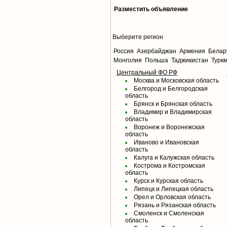
Разместить объявление
Выберите регион
Россия
Азербайджан
Армения
Белар
Монголия
Польша
Таджикистан
Турк
Центральный ФО РФ
Москва и Московская область
Белгород и Белгородская
область
Брянск и Брянская область
Владимир и Владимирская
область
Воронеж и Воронежская
область
Иваново и Ивановская
область
Калуга и Калужская область
Кострома и Костромская
область
Курск и Курская область
Липецк и Липецкая область
Орел и Орловская область
Рязань и Рязанская область
Смоленск и Смоленская
область