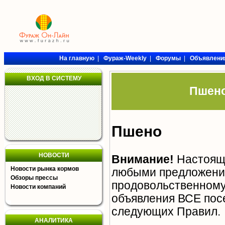
На главную
|
Фураж-Weekly
|
Форумы
|
Объявлени
ВХОД В СИСТЕМУ
Пшено
Пшено
НОВОСТИ
Внимание!
Настояща
Новости рынка кормов
любыми предложения
Обзоры прессы
продовольственному 
Новости компаний
объявления ВСЕ пос
следующих
Правил
.
АНАЛИТИКА