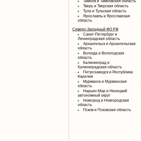
Тамбов и Тамбовская область
Тверь и Тверская область
Тула и Тульская область
Ярославль и Ярославская
область
Северо-Западный ФО РФ
Санкт-Петербург и
Ленинградская область
Архангельск и Архангельская
область
Вологда и Вологодская
область
Калининград и
Калиниградская область
Петрозаводск и Республика
Карелия
Мурманск и Мурманская
область
Нарьян-Мар и Ненецкий
автономный округ
Новгород и Новгородская
область
Псков и Псковская область