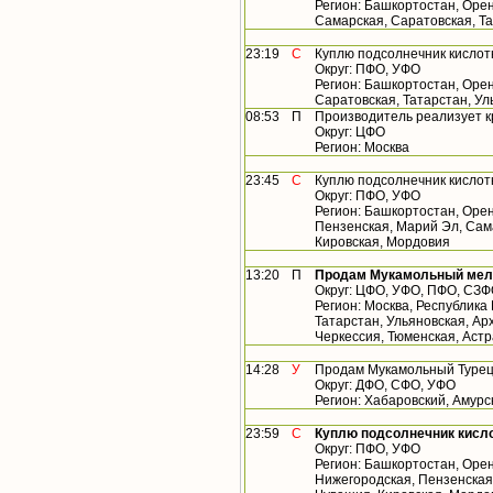
Регион: Башкортостан, Орен
Самарская, Саратовская, Т
23:19
С
Куплю подсолнечник кислот
Округ: ПФО, УФО
Регион: Башкортостан, Орен
Саратовская, Татарстан, У
08:53
П
Производитель реализует 
Округ: ЦФО
Регион: Москва
23:45
С
Куплю подсолнечник кислот
Округ: ПФО, УФО
Регион: Башкортостан, Орен
Пензенская, Марий Эл, Сама
Кировская, Мордовия
13:20
П
Продам Мукамольный мельн
Округ: ЦФО, УФО, ПФО, СЗ
Регион: Москва, Республика
Татарстан, Ульяновская, Арх
Черкессия, Тюменская, Астр
14:28
У
Продам Мукамольный Турецк
Округ: ДФО, СФО, УФО
Регион: Хабаровский, Амурс
23:59
С
Куплю подсолнечник кисло
Округ: ПФО, УФО
Регион: Башкортостан, Орен
Нижегородская, Пензенская,