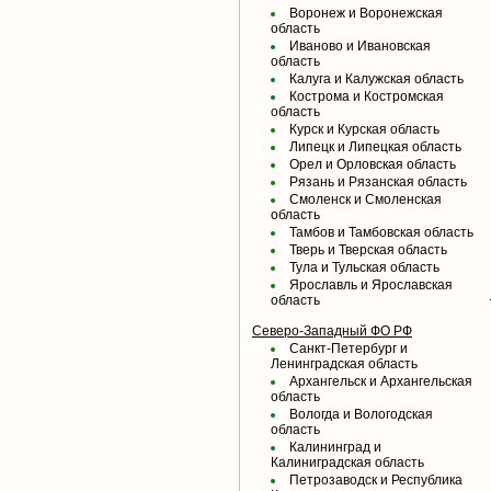
Воронеж и Воронежская
область
Иваново и Ивановская
область
Калуга и Калужская область
Кострома и Костромская
область
Курск и Курская область
Липецк и Липецкая область
Орел и Орловская область
Рязань и Рязанская область
Смоленск и Смоленская
область
Тамбов и Тамбовская область
Тверь и Тверская область
Тула и Тульская область
Ярославль и Ярославская
область
Северо-Западный ФО РФ
Санкт-Петербург и
Ленинградская область
Архангельск и Архангельская
область
Вологда и Вологодская
область
Калининград и
Калиниградская область
Петрозаводск и Республика