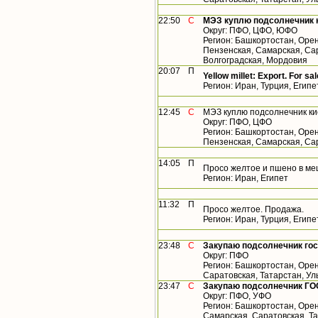
22:50
С
МЭЗ куплю подсолнечник 
Округ: ПФО, ЦФО, ЮФО
Регион: Башкортостан, Орен
Пензенская, Самарская, Сар
Волгоградская, Мордовия
20:07
П
Yellow millet: Export. For sal
Регион: Иран, Турция, Египе
12:45
С
МЭЗ куплю подсолнечник ки
Округ: ПФО, ЦФО
Регион: Башкортостан, Орен
Пензенская, Самарская, Са
14:05
П
Просо желтое и пшено в ме
Регион: Иран, Египет
11:32
П
Просо желтое. Продажа.
Регион: Иран, Турция, Египе
23:48
С
Закупаю подсолнечник го
Округ: ПФО
Регион: Башкортостан, Орен
Саратовская, Татарстан, У
23:47
С
Закупаю подсолнечник ГО
Округ: ПФО, УФО
Регион: Башкортостан, Орен
Самарская, Саратовская, Т