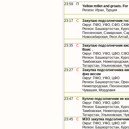
23:59
П
Yellow millet and groats. For
Регион: Иран, Турция
23:17
С
Закупаю подсолнечник гос
Округ: ПФО, УФО, СФО, СК
Регион: Башкортостан, Кург
Пензенская, Самарская, Сар
Новосибирская, Респ.Алтай
23:35
С
Закупаю подсолнечник кис
Ваис .
Округ: ПФО, УФО, ЦФО, СФО
Регион: Башкортостан, Кург
Тамбовская, Нижегородская
Татарстан, Ульяновская, Чу
23:27
С
Закупка подсолнечника кис
физ весом
Округ: ПФО, УФО, ЦФО
Регион: Башкортостан, Орен
Нижегородская, Пензенская,
Чувашия, Мордовия
23:47
С
Куплю подсолнечник не к
Округ: ПФО, УФО, ЦФО
Регион: Башкортостан, Кург
Тамбовская, Нижегородская
Татарстан, Ульяновская, Ч
23:45
С
МЭЗ закупка подсолнечник
Округ: ПФО, УФО, ЦФО, НР
Регион: Башкортостан, Кург