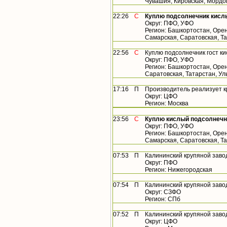
Чувашия, Кировская, Мордо
22:26
С
Куплю подсолнечник кисл
Округ: ПФО, УФО
Регион: Башкортостан, Орен
Самарская, Саратовская, Т
22:56
С
Куплю подсолнечник гост к
Округ: ПФО, УФО
Регион: Башкортостан, Орен
Саратовская, Татарстан, У
17:16
П
Производитель реализует 
Округ: ЦФО
Регион: Москва
23:56
С
Куплю кислый подсолнечн
Округ: ПФО, УФО
Регион: Башкортостан, Орен
Самарская, Саратовская, Т
07:53
П
Калининский крупяной заво
Округ: ПФО
Регион: Нижегородская
07:54
П
Калининский крупяной заво
Округ: СЗФО
Регион: СПб
07:52
П
Калининский крупяной заво
Округ: ЦФО