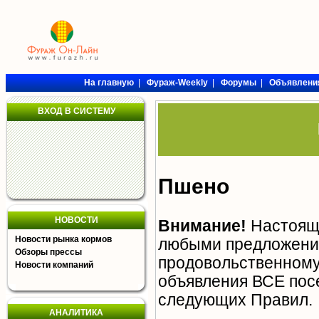
На главную
|
Фураж-Weekly
|
Форумы
|
Объявлени
ВХОД В СИСТЕМУ
Пшено
НОВОСТИ
Внимание!
Настояща
Новости рынка кормов
любыми предложения
Обзоры прессы
продовольственному 
Новости компаний
объявления ВСЕ пос
следующих
Правил
.
АНАЛИТИКА