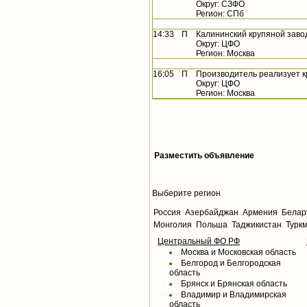
Округ: СЗФО
Регион: СПб
14:33
П
Калининский крупяной заво
Округ: ЦФО
Регион: Москва
16:05
П
Производитель реализует 
Округ: ЦФО
Регион: Москва
Разместить объявление
Выберите регион
Россия
Азербайджан
Армения
Белар
Монголия
Польша
Таджикистан
Турк
Центральный ФО РФ
Москва и Московская область
Белгород и Белгородская
область
Брянск и Брянская область
Владимир и Владимирская
область