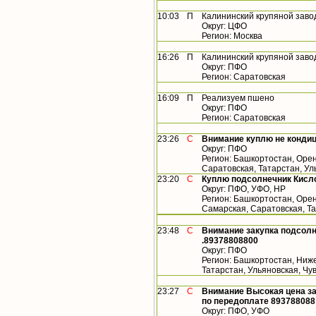
10:03
П
Калининский крупяной заво
Округ: ЦФО
Регион: Москва
16:26
П
Калининский крупяной заво
Округ: ПФО
Регион: Саратовская
16:09
П
Реализуем пшено
Округ: ПФО
Регион: Саратовская
23:26
С
Внимание куплю не конди
Округ: ПФО
Регион: Башкортостан, Орен
Саратовская, Татарстан, У
23:20
С
Куплю подсолнечник Кисло
Округ: ПФО, УФО, НР
Регион: Башкортостан, Орен
Самарская, Саратовская, Т
23:48
С
Внимание закупка подсолн
.89378808800
Округ: ПФО
Регион: Башкортостан, Ниже
Татарстан, Ульяновская, Ч
23:27
С
Внимание Высокая цена за
по передоплате 893788088
Округ: ПФО, УФО