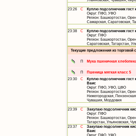
Ульяновская, Чувашия, Кир
23:26
С
Куплю подсолнечник гост 
Округ: ПФО, УФО
Регион: Башкортостан, Орен
Самарская, Саратовская, Т
23:38
С
Куплю подсолнечник гост 
Округ: ПФО
Регион: Башкортостан, Орен
Саратовская, Татарстан, У
Текущие предложения из торговой 
П
Мука пшеничная хлебопека
П
Пшеница мягкая класс 5
23:30
С
Куплю подсолнечник гост 
Ваис
Округ: ПФО, УФО, ЦФО
Регион: Башкортостан, Орен
Нижегородская, Пензенская,
Чувашия, Мордовия
23:39
С
Закупаю подсолнечник ки
Округ: ПФО
Регион: Башкортостан, Орен
Татарстан, Ульяновская, Ч
23:37
С
Закупаю подсолнечник кис
Ваис
Округ: ПФО, УФО