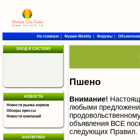
На главную
|
Фураж-Weekly
|
Форумы
|
Объявлени
ВХОД В СИСТЕМУ
Пшено
НОВОСТИ
Внимание!
Настояща
Новости рынка кормов
любыми предложения
Обзоры прессы
продовольственному 
Новости компаний
объявления ВСЕ пос
следующих
Правил
.
АНАЛИТИКА