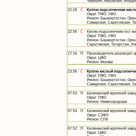
Чувашия, Кировская, Мордо
22:26
С
Куплю подсолнечник кисл
Округ: ПФО, УФО
Регион: Башкортостан, Орен
Самарская, Саратовская, Т
22:56
С
Куплю подсолнечник гост к
Округ: ПФО, УФО
Регион: Башкортостан, Орен
Саратовская, Татарстан, У
17:16
П
Производитель реализует 
Округ: ЦФО
Регион: Москва
23:56
С
Куплю кислый подсолнечн
Округ: ПФО, УФО
Регион: Башкортостан, Орен
Самарская, Саратовская, Т
07:53
П
Калининский крупяной заво
Округ: ПФО
Регион: Нижегородская
07:54
П
Калининский крупяной заво
Округ: СЗФО
Регион: СПб
07:52
П
Калининский крупяной заво
Округ: ЦФО