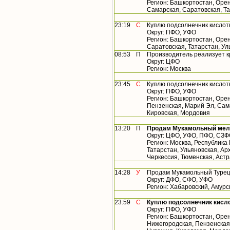
Регион: Башкортостан, Орен
Самарская, Саратовская, Т
23:19
С
Куплю подсолнечник кислот
Округ: ПФО, УФО
Регион: Башкортостан, Орен
Саратовская, Татарстан, У
08:53
П
Производитель реализует 
Округ: ЦФО
Регион: Москва
23:45
С
Куплю подсолнечник кислот
Округ: ПФО, УФО
Регион: Башкортостан, Орен
Пензенская, Марий Эл, Сама
Кировская, Мордовия
13:20
П
Продам Мукамольный мельн
Округ: ЦФО, УФО, ПФО, СЗ
Регион: Москва, Республика
Татарстан, Ульяновская, Арх
Черкессия, Тюменская, Астр
14:28
У
Продам Мукамольный Турецк
Округ: ДФО, СФО, УФО
Регион: Хабаровский, Амурс
23:59
С
Куплю подсолнечник кисло
Округ: ПФО, УФО
Регион: Башкортостан, Орен
Нижегородская, Пензенская,