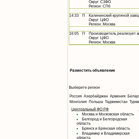
Округ: СЗФО
Регион: СПб
14:33
П
Калининский крупяной заво
Округ: ЦФО
Регион: Москва
16:05
П
Производитель реализует 
Округ: ЦФО
Регион: Москва
Разместить объявление
Выберите регион
Россия
Азербайджан
Армения
Белар
Монголия
Польша
Таджикистан
Турк
Центральный ФО РФ
Москва и Московская область
Белгород и Белгородская
область
Брянск и Брянская область
Владимир и Владимирская
область