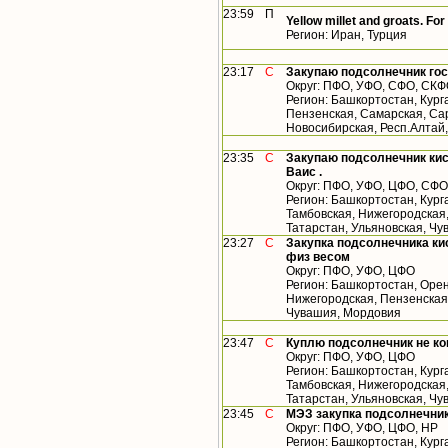
23:59
П
Yellow millet and groats. For
Регион: Иран, Турция
23:17
С
Закупаю подсолнечник гос
Округ: ПФО, УФО, СФО, СК
Регион: Башкортостан, Кург
Пензенская, Самарская, Сар
Новосибирская, Респ.Алтай
23:35
С
Закупаю подсолнечник кис
Ваис .
Округ: ПФО, УФО, ЦФО, СФО
Регион: Башкортостан, Кург
Тамбовская, Нижегородская
Татарстан, Ульяновская, Чу
23:27
С
Закупка подсолнечника кис
физ весом
Округ: ПФО, УФО, ЦФО
Регион: Башкортостан, Орен
Нижегородская, Пензенская,
Чувашия, Мордовия
23:47
С
Куплю подсолнечник не к
Округ: ПФО, УФО, ЦФО
Регион: Башкортостан, Кург
Тамбовская, Нижегородская
Татарстан, Ульяновская, Ч
23:45
С
МЭЗ закупка подсолнечник
Округ: ПФО, УФО, ЦФО, НР
Регион: Башкортостан, Кург