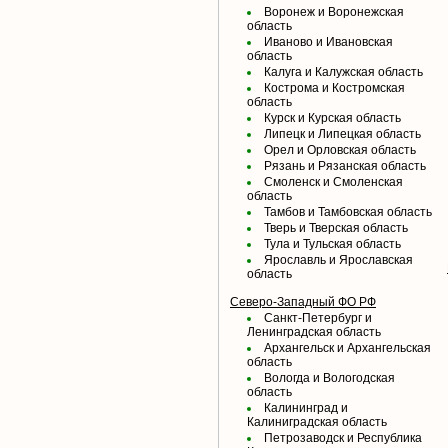
Воронеж и Воронежская
область
Иваново и Ивановская
область
Калуга и Калужская область
Кострома и Костромская
область
Курск и Курская область
Липецк и Липецкая область
Орел и Орловская область
Рязань и Рязанская область
Смоленск и Смоленская
область
Тамбов и Тамбовская область
Тверь и Тверская область
Тула и Тульская область
Ярославль и Ярославская
область
Северо-Западный ФО РФ
Санкт-Петербург и
Ленинградская область
Архангельск и Архангельская
область
Вологда и Вологодская
область
Калининград и
Калиниградская область
Петрозаводск и Республика