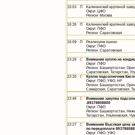
10:03
П
Калининский крупяной заво
Округ: ЦФО
Регион: Москва
16:26
П
Калининский крупяной заво
Округ: ПФО
Регион: Саратовская
16:09
П
Реализуем пшено
Округ: ПФО
Регион: Саратовская
23:26
С
Внимание куплю не конди
Округ: ПФО
Регион: Башкортостан, Орен
Саратовская, Татарстан, У
23:20
С
Куплю подсолнечник Кисло
Округ: ПФО, УФО, НР
Регион: Башкортостан, Орен
Самарская, Саратовская, Т
23:48
С
Внимание закупка подсолн
.89378808800
Округ: ПФО
Регион: Башкортостан, Ниже
Татарстан, Ульяновская, Ч
23:27
С
Внимание Высокая цена за
по передоплате 893788088
Округ: ПФО, УФО