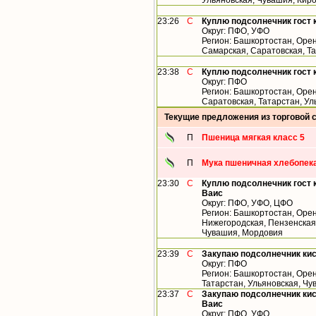
Ульяновская, Чувашия, Кир
23:26
С
Куплю подсолнечник гост 
Округ: ПФО, УФО
Регион: Башкортостан, Орен
Самарская, Саратовская, Т
23:38
С
Куплю подсолнечник гост 
Округ: ПФО
Регион: Башкортостан, Орен
Саратовская, Татарстан, У
Текущие предложения из торговой 
П
Пшеница мягкая класс 5
П
Мука пшеничная хлебопека
23:30
С
Куплю подсолнечник гост 
Ваис
Округ: ПФО, УФО, ЦФО
Регион: Башкортостан, Орен
Нижегородская, Пензенская,
Чувашия, Мордовия
23:39
С
Закупаю подсолнечник ки
Округ: ПФО
Регион: Башкортостан, Орен
Татарстан, Ульяновская, Ч
23:37
С
Закупаю подсолнечник кис
Ваис
Округ: ПФО, УФО