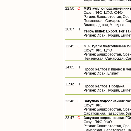
22:50
С
МЭЗ куплю подсолнечник 
Округ: ПФО, ЦФО, ЮФО
Регион: Башкортостан, Орен
Пензенская, Самарская, Сар
Волгоградская, Мордовия
20:07
П
Yellow millet: Export. For sal
Регион: Иран, Турция, Египе
12:45
С
МЭЗ куплю подсолнечник ки
Округ: ПФО, ЦФО
Регион: Башкортостан, Орен
Пензенская, Самарская, Са
14:05
П
Просо желтое и пшено в ме
Регион: Иран, Египет
11:32
П
Просо желтое. Продажа.
Регион: Иран, Турция, Египе
23:48
С
Закупаю подсолнечник го
Округ: ПФО
Регион: Башкортостан, Орен
Саратовская, Татарстан, У
23:47
С
Закупаю подсолнечник ГО
Округ: ПФО, УФО
Регион: Башкортостан, Орен
Самарская, Саратовская, Т