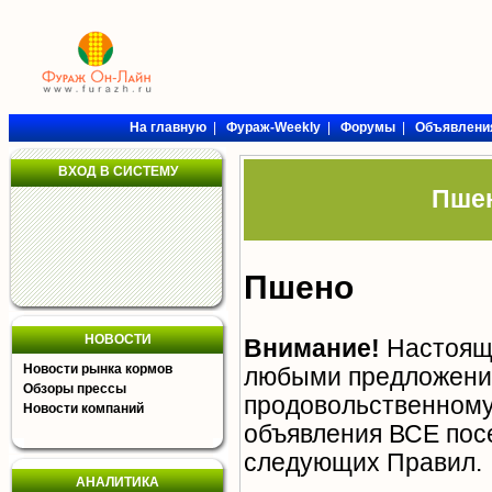
На главную
|
Фураж-Weekly
|
Форумы
|
Объявлени
ВХОД В СИСТЕМУ
Пшен
Пшено
НОВОСТИ
Внимание!
Настояща
Новости рынка кормов
любыми предложения
Обзоры прессы
продовольственному 
Новости компаний
объявления ВСЕ пос
следующих
Правил
.
АНАЛИТИКА