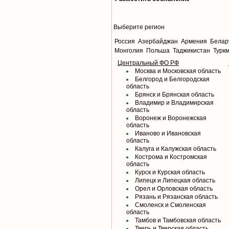
Выберите регион
Россия
Азербайджан
Армения
Белар
Монголия
Польша
Таджикистан
Турк
Центральный ФО РФ
Москва и Московская область
Белгород и Белгородская
область
Брянск и Брянская область
Владимир и Владимирская
область
Воронеж и Воронежская
область
Иваново и Ивановская
область
Калуга и Калужская область
Кострома и Костромская
область
Курск и Курская область
Липецк и Липецкая область
Орел и Орловская область
Рязань и Рязанская область
Смоленск и Смоленская
область
Тамбов и Тамбовская область
Тверь и Тверская область