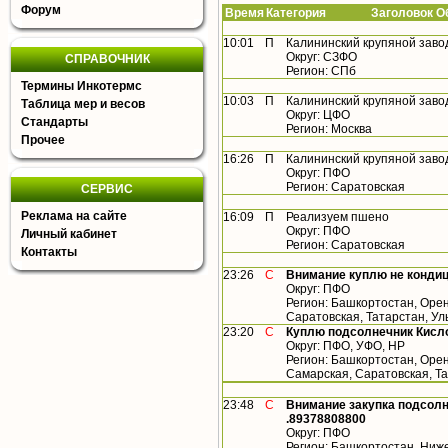
Форум
Время
Категория Заголовок Об
10:01
П
Калининский крупяной заво
Округ: СЗФО
СПРАВОЧНИК
Регион: СПб
Термины Инкотермс
10:03
П
Калининский крупяной заво
Таблица мер и весов
Округ: ЦФО
Стандарты
Регион: Москва
Прочее
16:26
П
Калининский крупяной заво
Округ: ПФО
Регион: Саратовская
СЕРВИС
Реклама на сайте
16:09
П
Реализуем пшено
Округ: ПФО
Личный кабинет
Регион: Саратовская
Контакты
23:26
С
Внимание куплю не конди
Округ: ПФО
Регион: Башкортостан, Орен
Саратовская, Татарстан, У
23:20
С
Куплю подсолнечник Кисло
Округ: ПФО, УФО, НР
Регион: Башкортостан, Орен
Самарская, Саратовская, Т
23:48
С
Внимание закупка подсолн
.89378808800
Округ: ПФО
Регион: Башкортостан, Ниже