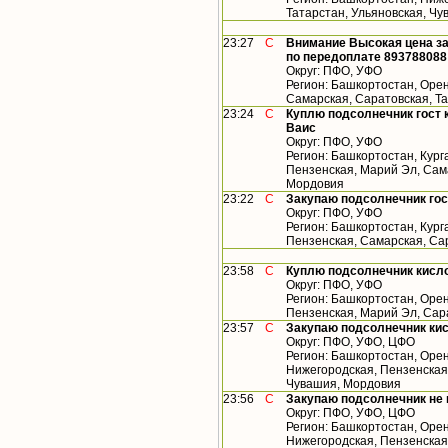
Татарстан, Ульяновская, Ч
23:27
С
Внимание Высокая цена за
по передоплате 893788088
Округ: ПФО, УФО
Регион: Башкортостан, Орен
Самарская, Саратовская, Т
23:24
С
Куплю подсолнечник гост 
Ваис
Округ: ПФО, УФО
Регион: Башкортостан, Кург
Пензенская, Марий Эл, Сама
Мордовия
23:22
С
Закупаю подсолнечник го
Округ: ПФО, УФО
Регион: Башкортостан, Кург
Пензенская, Самарская, Са
23:58
С
Куплю подсолнечник кисл
Округ: ПФО, УФО
Регион: Башкортостан, Орен
Пензенская, Марий Эл, Сар
23:57
С
Закупаю подсолнечник ки
Округ: ПФО, УФО, ЦФО
Регион: Башкортостан, Орен
Нижегородская, Пензенская,
Чувашия, Мордовия
23:56
С
Закупаю подсолнечник не
Округ: ПФО, УФО, ЦФО
Регион: Башкортостан, Орен
Нижегородская, Пензенская,