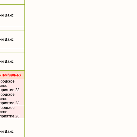
ин Ваис
ин Ваис
ин Ваис
отрейдер.ру
ородское
овое
приятие 28
ородское
овое
приятие 28
ородское
овое
приятие 28
ин Ваис