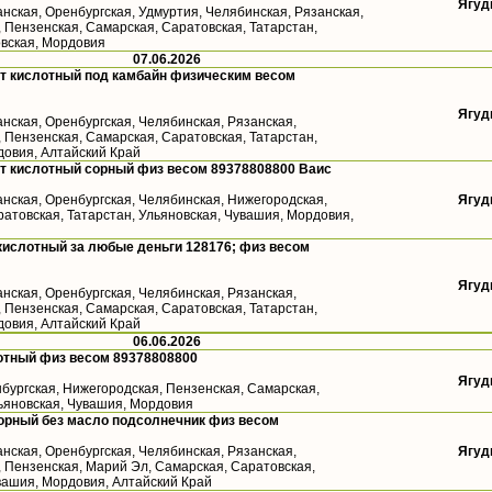
Ягуд
анская, Оренбургская, Удмуртия, Челябинская, Рязанская,
 Пензенская, Самарская, Саратовская, Татарстан,
овская, Мордовия
07.06.2026
т кислотный под камбайн физическим весом
Ягуд
анская, Оренбургская, Челябинская, Рязанская,
 Пензенская, Самарская, Саратовская, Татарстан,
довия, Алтайский Край
т кислотный сорный физ весом 89378808800 Ваис
анская, Оренбургская, Челябинская, Нижегородская,
Ягуд
атовская, Татарстан, Ульяновская, Чувашия, Мордовия,
кислотный за любые деньги 128176; физ весом
Ягуд
анская, Оренбургская, Челябинская, Рязанская,
 Пензенская, Самарская, Саратовская, Татарстан,
довия, Алтайский Край
06.06.2026
отный физ весом 89378808800
Ягуд
бургская, Нижегородская, Пензенская, Самарская,
льяновская, Чувашия, Мордовия
орный без масло подсолнечник физ весом
анская, Оренбургская, Челябинская, Рязанская,
Ягуд
, Пензенская, Марий Эл, Самарская, Саратовская,
вашия, Мордовия, Алтайский Край