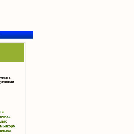
у
мися к
 условии
ова
ечиха
мых
омбикорм
рахмал