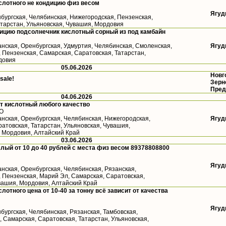
слотного не кондицию физ весом
Ягуд
бургская, Челябинская, Нижегородская, Пензенская,
атарстан, Ульяновская, Чувашия, Мордовия
ицию подсолнечник кислотный сорный из под камбайн
анская, Оренбургская, Удмуртия, Челябинская, Смоленская,
Ягуд
 Пензенская, Самарская, Саратовская, Татарстан,
довия
05.06.2026
Новг
 sale!
Зерн
Пред
04.06.2026
т кислотный любого качество
ФО
анская, Оренбургская, Челябинская, Нижегородская,
Ягуд
атовская, Татарстан, Ульяновская, Чувашия,
, Мордовия, Алтайский Край
03.06.2026
лый от 10 до 40 рублей с места физ весом 89378808800
Ягуд
анская, Оренбургская, Челябинская, Рязанская,
, Пензенская, Марий Эл, Самарская, Саратовская,
вашия, Мордовия, Алтайский Край
лотного цена от 10-40 за тонну всё зависит от качества
Ягуд
бургская, Челябинская, Рязанская, Тамбовская,
 Самарская, Саратовская, Татарстан, Ульяновская,