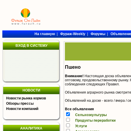
На главную
|
Фураж-Weekly
|
Форумы
|
Объявлени
ВХОД В СИСТЕМУ
Пшено
Внимание!
Настоящая доска объявлен
оптовому, продовольственному рынку. 
соблюдения следующих
Правил
.
НОВОСТИ
Объявления аграрного рынка смотрит
Новости рынка кормов
Объявлений на доске - всего / вчера /
с
Обзоры прессы
Новости компаний
Все объявления
Сельхозкультуры
Продукты переработки
Услуги
АНАЛИТИКА