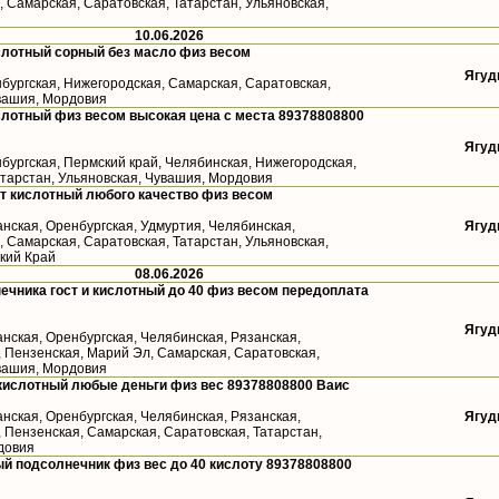
 Самарская, Саратовская, Татарстан, Ульяновская,
10.06.2026
слотный сорный без масло физ весом
Ягуд
бургская, Нижегородская, Самарская, Саратовская,
увашия, Мордовия
лотный физ весом высокая цена с места 89378808800
Ягуд
бургская, Пермский край, Челябинская, Нижегородская,
атарстан, Ульяновская, Чувашия, Мордовия
т кислотный любого качество физ весом
анская, Оренбургская, Удмуртия, Челябинская,
Ягуд
 Самарская, Саратовская, Татарстан, Ульяновская,
кий Край
08.06.2026
ечника гост и кислотный до 40 физ весом передоплата
Ягуд
анская, Оренбургская, Челябинская, Рязанская,
, Пензенская, Марий Эл, Самарская, Саратовская,
увашия, Мордовия
кислотный любые деньги физ вес 89378808800 Ваис
анская, Оренбургская, Челябинская, Рязанская,
Ягуд
 Пензенская, Самарская, Саратовская, Татарстан,
довия
й подсолнечник физ вес до 40 кислоту 89378808800