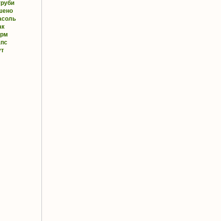
труби
шено
асоль
ак
орм
апс
ут