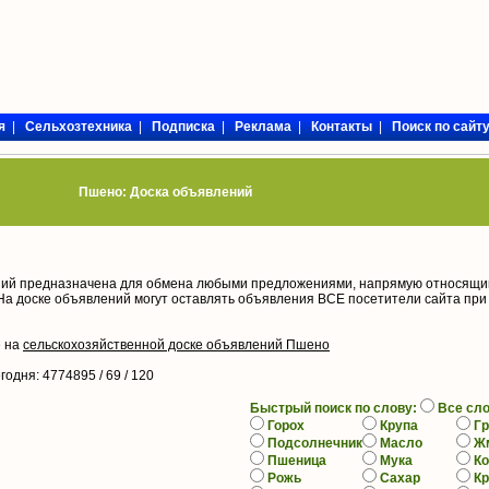
я
|
Сельхозтехника
|
Подписка
|
Реклама
|
Контакты
|
Поиск по сайт
Пшено: Доска объявлений
ий предназначена для обмена любыми предложениями, напрямую относящи
На доске объявлений могут оставлять объявления ВСЕ посетители сайта при
е на
сельскохозяйственной доске объявлений Пшено
егодня
: 4774895 / 69 /
120
Быстрый поиск по слову:
Все сл
Горох
Крупа
Гр
Подсолнечник
Масло
Ж
Пшеница
Мука
К
Рожь
Сахар
К