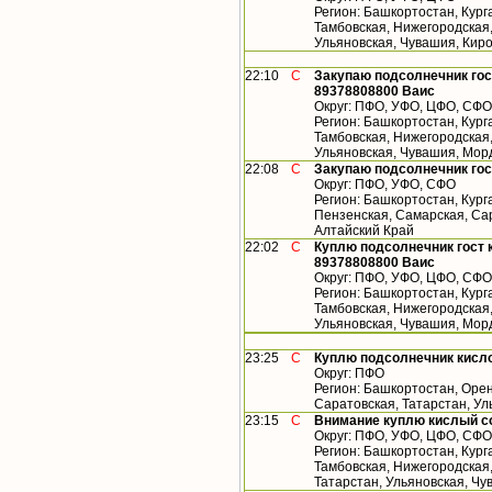
Регион: Башкортостан, Кург
Тамбовская, Нижегородская,
Ульяновская, Чувашия, Кир
22:10
С
Закупаю подсолнечник гос
89378808800 Ваис
Округ: ПФО, УФО, ЦФО, СФО
Регион: Башкортостан, Кург
Тамбовская, Нижегородская,
Ульяновская, Чувашия, Мор
22:08
С
Закупаю подсолнечник гос
Округ: ПФО, УФО, СФО
Регион: Башкортостан, Кург
Пензенская, Самарская, Сар
Алтайский Край
22:02
С
Куплю подсолнечник гост 
89378808800 Ваис
Округ: ПФО, УФО, ЦФО, СФО
Регион: Башкортостан, Кург
Тамбовская, Нижегородская,
Ульяновская, Чувашия, Мор
23:25
С
Куплю подсолнечник кисл
Округ: ПФО
Регион: Башкортостан, Орен
Саратовская, Татарстан, У
23:15
С
Внимание куплю кислый с
Округ: ПФО, УФО, ЦФО, СФО
Регион: Башкортостан, Кург
Тамбовская, Нижегородская
Татарстан, Ульяновская, Чу