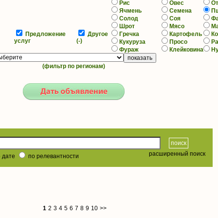
Рис
Овес
О
Ячмень
Семена
П
Солод
Соя
Ф
Шрот
Мясо
М
Предложение
Другое
Гречка
Картофель
К
услуг
(-)
Кукуруза
Просо
Р
Фураж
Клейковина
Н
(фильтр по регионам)
расширенный поиск
 дате
по релевантности
1
2
3
4
5
6
7
8
9
10
>>