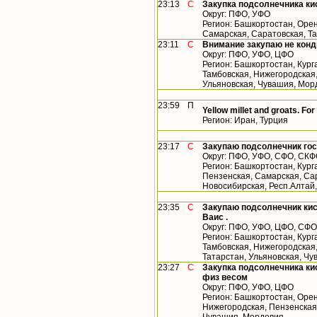
23:13
С
Закупка подсолнечника ки
Округ: ПФО, УФО
Регион: Башкортостан, Орен
Самарская, Саратовская, Т
23:11
С
Внимание закупаю не конд
Округ: ПФО, УФО, ЦФО
Регион: Башкортостан, Кург
Тамбовская, Нижегородская,
Ульяновская, Чувашия, Мор
23:59
П
Yellow millet and groats. For
Регион: Иран, Турция
23:17
С
Закупаю подсолнечник гос
Округ: ПФО, УФО, СФО, СК
Регион: Башкортостан, Кург
Пензенская, Самарская, Сар
Новосибирская, Респ.Алтай
23:35
С
Закупаю подсолнечник кис
Ваис .
Округ: ПФО, УФО, ЦФО, СФО
Регион: Башкортостан, Кург
Тамбовская, Нижегородская
Татарстан, Ульяновская, Чу
23:27
С
Закупка подсолнечника кис
физ весом
Округ: ПФО, УФО, ЦФО
Регион: Башкортостан, Орен
Нижегородская, Пензенская,