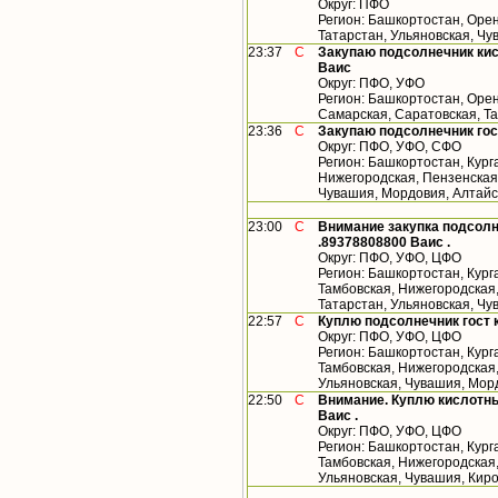
Округ: ПФО
Регион: Башкортостан, Орен
Татарстан, Ульяновская, Ч
23:37
С
Закупаю подсолнечник кис
Ваис
Округ: ПФО, УФО
Регион: Башкортостан, Орен
Самарская, Саратовская, Т
23:36
С
Закупаю подсолнечник гос
Округ: ПФО, УФО, СФО
Регион: Башкортостан, Кург
Нижегородская, Пензенская,
Чувашия, Мордовия, Алтайс
23:00
С
Внимание закупка подсолн
.89378808800 Ваис .
Округ: ПФО, УФО, ЦФО
Регион: Башкортостан, Кург
Тамбовская, Нижегородская
Татарстан, Ульяновская, Ч
22:57
С
Куплю подсолнечник гост 
Округ: ПФО, УФО, ЦФО
Регион: Башкортостан, Кург
Тамбовская, Нижегородская,
Ульяновская, Чувашия, Мор
22:50
С
Внимание. Куплю кислотны
Ваис .
Округ: ПФО, УФО, ЦФО
Регион: Башкортостан, Кург
Тамбовская, Нижегородская,
Ульяновская, Чувашия, Кир