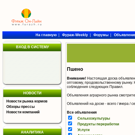
На главную
|
Фураж-Weekly
|
Форумы
|
Объявлени
ВХОД В СИСТЕМУ
Пшено
Внимание!
Настоящая доска объявлен
оптовому, продовольственному рынку. 
соблюдения следующих
Правил
.
НОВОСТИ
Объявления аграрного рынка смотрит
Новости рынка кормов
Объявлений на доске - всего / вчера /
с
Обзоры прессы
Новости компаний
Все объявления
Сельхозкультуры
Продукты переработки
Услуги
АНАЛИТИКА