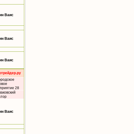
ин Ваис
ин Ваис
ин Ваис
отрейдер.ру
ородское
овое
приятие 28
аковский
атор
ин Ваис