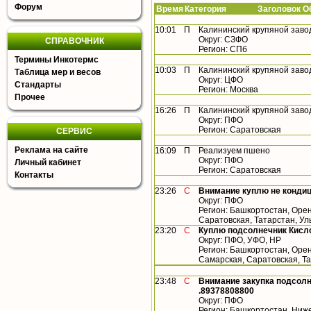
Форум
Время
Категория Заголовок Об
10:01
П
Калининский крупяной заво
Округ: СЗФО
СПРАВОЧНИК
Регион: СПб
Термины Инкотермс
10:03
П
Калининский крупяной заво
Таблица мер и весов
Округ: ЦФО
Стандарты
Регион: Москва
Прочее
16:26
П
Калининский крупяной заво
Округ: ПФО
Регион: Саратовская
СЕРВИС
Реклама на сайте
16:09
П
Реализуем пшено
Округ: ПФО
Личный кабинет
Регион: Саратовская
Контакты
23:26
С
Внимание куплю не конди
Округ: ПФО
Регион: Башкортостан, Орен
Саратовская, Татарстан, У
23:20
С
Куплю подсолнечник Кисло
Округ: ПФО, УФО, НР
Регион: Башкортостан, Орен
Самарская, Саратовская, Т
23:48
С
Внимание закупка подсолн
.89378808800
Округ: ПФО
Регион: Башкортостан, Ниже