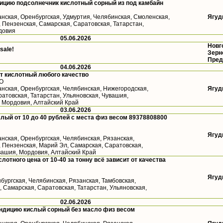
ицию подсолнечник кислотный сорный из под камбайн
анская, Оренбургская, Удмуртия, Челябинская, Смоленская,
Ягуд
 Пензенская, Самарская, Саратовская, Татарстан,
довия
05.06.2026
Новг
 sale!
Зерн
Пред
04.06.2026
т кислотный любого качество
ФО
анская, Оренбургская, Челябинская, Нижегородская,
Ягуд
атовская, Татарстан, Ульяновская, Чувашия,
, Мордовия, Алтайский Край
03.06.2026
лый от 10 до 40 рублей с места физ весом 89378808800
Ягуд
анская, Оренбургская, Челябинская, Рязанская,
, Пензенская, Марий Эл, Самарская, Саратовская,
вашия, Мордовия, Алтайский Край
лотного цена от 10-40 за тонну всё зависит от качества
Ягуд
бургская, Челябинская, Рязанская, Тамбовская,
 Самарская, Саратовская, Татарстан, Ульяновская,
02.06.2026
ондицию кислый сорный без масло физ весом