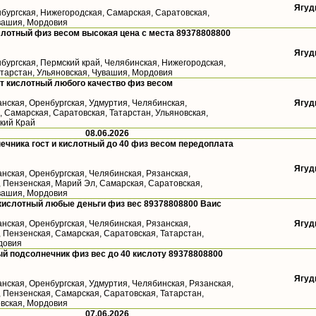
Ягуд
бургская, Нижегородская, Самарская, Саратовская,
увашия, Мордовия
лотный физ весом высокая цена с места 89378808800
Ягуд
бургская, Пермский край, Челябинская, Нижегородская,
атарстан, Ульяновская, Чувашия, Мордовия
т кислотный любого качество физ весом
анская, Оренбургская, Удмуртия, Челябинская,
Ягуд
 Самарская, Саратовская, Татарстан, Ульяновская,
кий Край
08.06.2026
ечника гост и кислотный до 40 физ весом передоплата
Ягуд
анская, Оренбургская, Челябинская, Рязанская,
, Пензенская, Марий Эл, Самарская, Саратовская,
увашия, Мордовия
кислотный любые деньги физ вес 89378808800 Ваис
анская, Оренбургская, Челябинская, Рязанская,
Ягуд
 Пензенская, Самарская, Саратовская, Татарстан,
довия
й подсолнечник физ вес до 40 кислоту 89378808800
Ягуд
анская, Оренбургская, Удмуртия, Челябинская, Рязанская,
 Пензенская, Самарская, Саратовская, Татарстан,
овская, Мордовия
07.06.2026