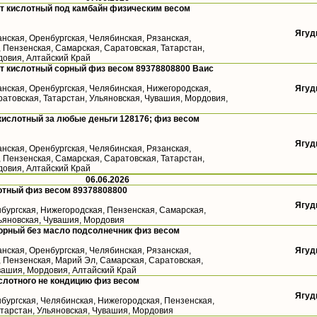
т кислотный под камбайн физическим весом
Ягуд
анская, Оренбургская, Челябинская, Рязанская,
 Пензенская, Самарская, Саратовская, Татарстан,
довия, Алтайский Край
т кислотный сорный физ весом 89378808800 Ваис
анская, Оренбургская, Челябинская, Нижегородская,
Ягуд
атовская, Татарстан, Ульяновская, Чувашия, Мордовия,
кислотный за любые деньги 128176; физ весом
Ягуд
анская, Оренбургская, Челябинская, Рязанская,
 Пензенская, Самарская, Саратовская, Татарстан,
довия, Алтайский Край
06.06.2026
отный физ весом 89378808800
Ягуд
бургская, Нижегородская, Пензенская, Самарская,
льяновская, Чувашия, Мордовия
орный без масло подсолнечник физ весом
анская, Оренбургская, Челябинская, Рязанская,
Ягуд
, Пензенская, Марий Эл, Самарская, Саратовская,
вашия, Мордовия, Алтайский Край
слотного не кондицию физ весом
Ягуд
бургская, Челябинская, Нижегородская, Пензенская,
атарстан, Ульяновская, Чувашия, Мордовия