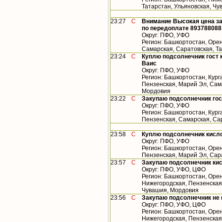
Татарстан, Ульяновская, Ч
23:27
С
Внимание Высокая цена за
по передоплате 893788088
Округ: ПФО, УФО
Регион: Башкортостан, Орен
Самарская, Саратовская, Т
23:24
С
Куплю подсолнечник гост 
Ваис
Округ: ПФО, УФО
Регион: Башкортостан, Кург
Пензенская, Марий Эл, Сама
Мордовия
23:22
С
Закупаю подсолнечник го
Округ: ПФО, УФО
Регион: Башкортостан, Кург
Пензенская, Самарская, Са
23:58
С
Куплю подсолнечник кисл
Округ: ПФО, УФО
Регион: Башкортостан, Орен
Пензенская, Марий Эл, Сар
23:57
С
Закупаю подсолнечник ки
Округ: ПФО, УФО, ЦФО
Регион: Башкортостан, Орен
Нижегородская, Пензенская,
Чувашия, Мордовия
23:56
С
Закупаю подсолнечник не
Округ: ПФО, УФО, ЦФО
Регион: Башкортостан, Орен
Нижегородская, Пензенская,