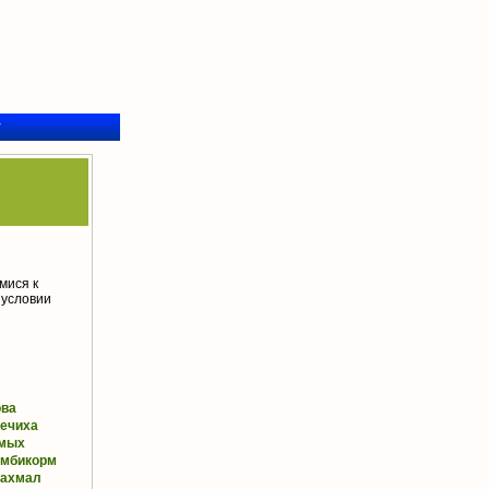
у
мися к
 условии
ова
ечиха
мых
омбикорм
рахмал