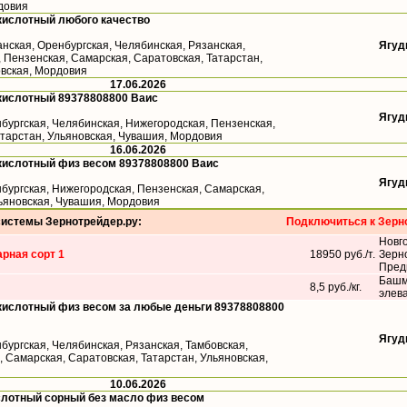
довия
кислотный любого качество
анская, Оренбургская, Челябинская, Рязанская,
Ягуд
 Пензенская, Самарская, Саратовская, Татарстан,
овская, Мордовия
17.06.2026
кислотный 89378808800 Ваис
Ягуд
бургская, Челябинская, Нижегородская, Пензенская,
атарстан, Ульяновская, Чувашия, Мордовия
16.06.2026
кислотный физ весом 89378808800 Ваис
Ягуд
бургская, Нижегородская, Пензенская, Самарская,
льяновская, Чувашия, Мордовия
системы Зернотрейдер.ру:
Подключиться к Зерн
Новг
рная сорт 1
18950 руб./т.
Зерн
Пред
Башм
8,5 руб./кг.
элев
кислотный физ весом за любые деньги 89378808800
Ягуд
бургская, Челябинская, Рязанская, Тамбовская,
 Самарская, Саратовская, Татарстан, Ульяновская,
10.06.2026
слотный сорный без масло физ весом