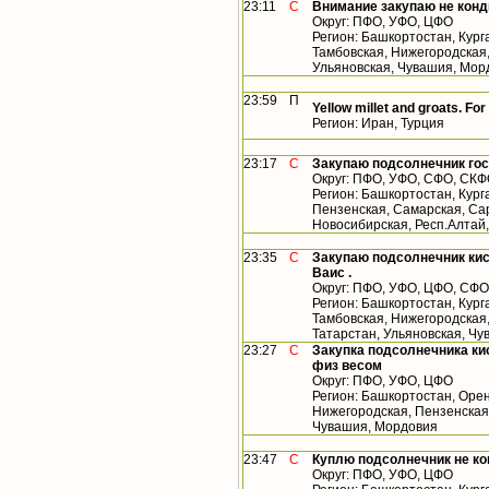
23:11
С
Внимание закупаю не конд
Округ: ПФО, УФО, ЦФО
Регион: Башкортостан, Кург
Тамбовская, Нижегородская,
Ульяновская, Чувашия, Мор
23:59
П
Yellow millet and groats. For
Регион: Иран, Турция
23:17
С
Закупаю подсолнечник гос
Округ: ПФО, УФО, СФО, СК
Регион: Башкортостан, Кург
Пензенская, Самарская, Сар
Новосибирская, Респ.Алтай
23:35
С
Закупаю подсолнечник кис
Ваис .
Округ: ПФО, УФО, ЦФО, СФО
Регион: Башкортостан, Кург
Тамбовская, Нижегородская
Татарстан, Ульяновская, Чу
23:27
С
Закупка подсолнечника кис
физ весом
Округ: ПФО, УФО, ЦФО
Регион: Башкортостан, Орен
Нижегородская, Пензенская,
Чувашия, Мордовия
23:47
С
Куплю подсолнечник не к
Округ: ПФО, УФО, ЦФО