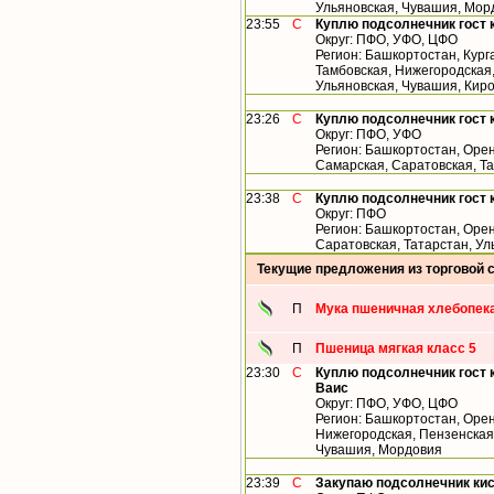
Ульяновская, Чувашия, Мор
23:55
С
Куплю подсолнечник гост 
Округ: ПФО, УФО, ЦФО
Регион: Башкортостан, Кург
Тамбовская, Нижегородская,
Ульяновская, Чувашия, Кир
23:26
С
Куплю подсолнечник гост 
Округ: ПФО, УФО
Регион: Башкортостан, Орен
Самарская, Саратовская, Т
23:38
С
Куплю подсолнечник гост 
Округ: ПФО
Регион: Башкортостан, Орен
Саратовская, Татарстан, У
Текущие предложения из торговой 
П
Мука пшеничная хлебопека
П
Пшеница мягкая класс 5
23:30
С
Куплю подсолнечник гост 
Ваис
Округ: ПФО, УФО, ЦФО
Регион: Башкортостан, Орен
Нижегородская, Пензенская,
Чувашия, Мордовия
23:39
С
Закупаю подсолнечник ки