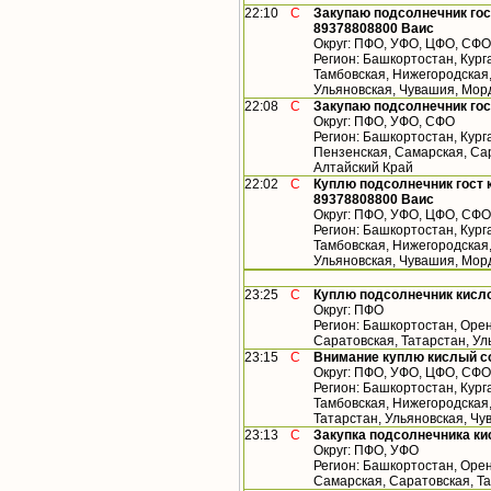
22:10
С
Закупаю подсолнечник гос
89378808800 Ваис
Округ: ПФО, УФО, ЦФО, СФО
Регион: Башкортостан, Кург
Тамбовская, Нижегородская,
Ульяновская, Чувашия, Мор
22:08
С
Закупаю подсолнечник гос
Округ: ПФО, УФО, СФО
Регион: Башкортостан, Кург
Пензенская, Самарская, Сар
Алтайский Край
22:02
С
Куплю подсолнечник гост 
89378808800 Ваис
Округ: ПФО, УФО, ЦФО, СФО
Регион: Башкортостан, Кург
Тамбовская, Нижегородская,
Ульяновская, Чувашия, Мор
23:25
С
Куплю подсолнечник кисл
Округ: ПФО
Регион: Башкортостан, Орен
Саратовская, Татарстан, У
23:15
С
Внимание куплю кислый с
Округ: ПФО, УФО, ЦФО, СФО
Регион: Башкортостан, Кург
Тамбовская, Нижегородская
Татарстан, Ульяновская, Чу
23:13
С
Закупка подсолнечника ки
Округ: ПФО, УФО
Регион: Башкортостан, Орен
Самарская, Саратовская, Т