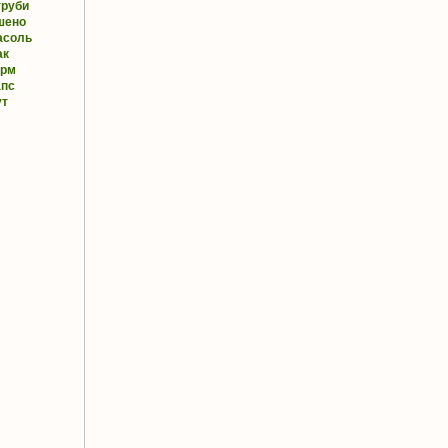
труби
шено
асоль
ак
орм
апс
ут