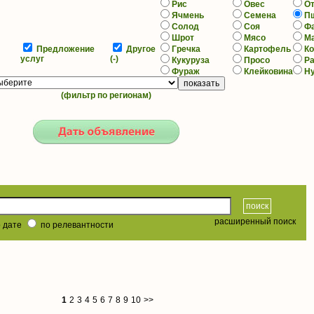
Рис
Овес
О
Ячмень
Семена
П
Солод
Соя
Ф
Шрот
Мясо
М
Предложение
Другое
Гречка
Картофель
К
услуг
(-)
Кукуруза
Просо
Р
Фураж
Клейковина
Н
(фильтр по регионам)
расширенный поиск
 дате
по релевантности
1
2
3
4
5
6
7
8
9
10
>>