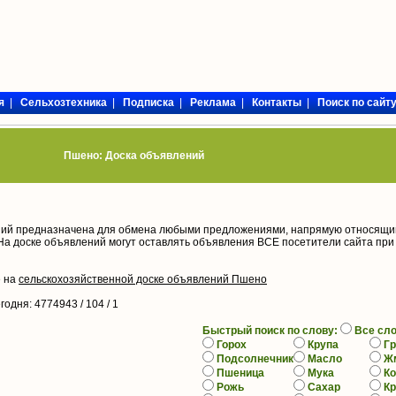
я
|
Сельхозтехника
|
Подписка
|
Реклама
|
Контакты
|
Поиск по сайт
Пшено: Доска объявлений
ий предназначена для обмена любыми предложениями, напрямую относящи
На доске объявлений могут оставлять объявления ВСЕ посетители сайта при
е на
сельскохозяйственной доске объявлений Пшено
егодня
: 4774943 / 104 /
1
Быстрый поиск по слову:
Все сл
Горох
Крупа
Гр
Подсолнечник
Масло
Ж
Пшеница
Мука
К
Рожь
Сахар
К