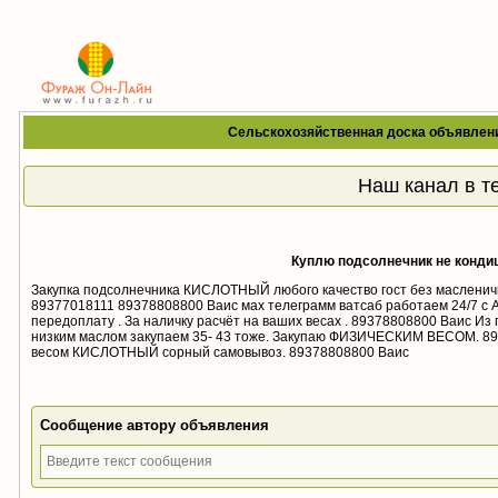
Сельскохозяйственная доска объявлен
Наш канал в т
Куплю подсолнечник не конди
Закупка подсолнечника КИСЛОТНЫЙ любого качество гост без масленич
89377018111 89378808800 Ваис мах телеграмм ватсаб работаем 24/7 с 
передоплату . За наличку расчёт на ваших весах . 89378808800 Ваис Из
низким маслом закупаем 35- 43 тоже. Закупаю ФИЗИЧЕСКИМ ВЕСОМ. 
весом КИСЛОТНЫЙ сорный самовывоз. 89378808800 Ваис
Сообщение автору объявления