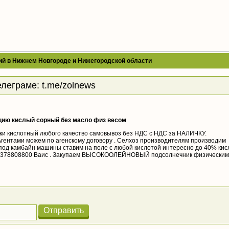
ий в Нижнем Новгороде и Нижегородской области
елеграме:
t.me/zolnews
цию кислый сорный без масло физ весом
ки кислотный любого качество самовывоз без НДС с НДС за НАЛИЧКУ.
Агентами можем по агенскому договору . Селхоз производителям производим
 под камбайн машины ставим на поле с любой кислотой интересно до 40% кис
89378808800 Ваис . Закупаем ВЫСОКООЛЕЙНОВЫЙ подсолнечник физическим
Отправить