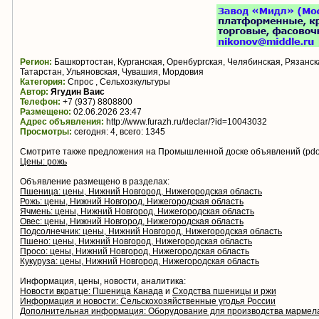
Регион:
Башкортостан, Курганская, Оренбургская, Челябинская, Рязанск
Татарстан, Ульяновская, Чувашия, Мордовия
Категория:
Спрос , Сельхозкультуры
Автор:
Ягудин Ваис
Телефон:
+7 (937) 8808800
Размещено:
02.06.2026 23:47
Адрес объявления:
http://www.furazh.ru/declar/?id=10043032
Просмотры:
сегодня: 4, всего: 1345
Смотрите также предложения на Промышленной доске объявлений (pdo.
Цены: рожь
Объявление размещено в разделах:
Пшеница: цены, Нижний Новгород, Нижегородская область
Рожь: цены, Нижний Новгород, Нижегородская область
Ячмень: цены, Нижний Новгород, Нижегородская область
Овес: цены, Нижний Новгород, Нижегородская область
Подсолнечник: цены, Нижний Новгород, Нижегородская область
Пшено: цены, Нижний Новгород, Нижегородская область
Просо: цены, Нижний Новгород, Нижегородская область
Кукуруза: цены, Нижний Новгород, Нижегородская область
Информация, цены, новости, аналитика:
Новости вкратце: Пшеница Канада
и
Сходства пшеницы и ржи
Информация и новости: Сельскохозяйственные угодья России
Дополнительная информация: Оборудование для производства мармел