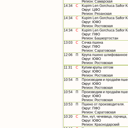
Регион: Самарская
14:34
С
Kupim Len Gorchuca Saflor Kor
Округ: ЦФО
Регион: Рязанская
14:34
С
Kupim Len Gorchuca Saflor Kori
Округ: ЮФО
Регион: Ростовская
14:34
С
Kupim Len Gorchuca Saflor Kori
Округ: ПФО
Регион: Башкортостан
13:03
С
Сечка пшена
Округ: ПФО
Регион: Саратовская
12:06
П
Крупа пшено шлифованное 
Округ: ЮФО
Регион: Ростовская
11:31
С
Купим крупы оптом
Округ: ЮФО
Регион: Ростовская
10:54
П
Производим и продаём пшен
Округ: ЮФО
Регион: Ростовская
10:54
П
Производим и продаём пшен
Округ: ЮФО
Регион: Ростовская
10:53
П
Пшено от производителя.
Округ: ПФО
Регион: Саратовская
10:20
С
Лен, нут, чечевица, горчица
Округ: ЮФО
Регион: Краснодарский