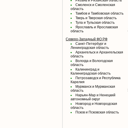
Рязань и Рязанская область
Смоленск и Смоленская
область
Тамбов и Тамбовская область
Тверь и Тверская область
Тула и Тульская область
Ярославль и Ярославская
область
Северо-Западный ФО РФ
Санкт-Петербург и
Ленинградская область
Архангельск и Архангельская
область
Вологда и Вологодская
область
Калининград и
Калиниградская область
Петрозаводск и Республика
Карелия
Мурманск и Мурманская
область
Нарьян-Мар и Ненецкий
автономный округ
Новгород и Новгородская
область
Псков и Псковская область