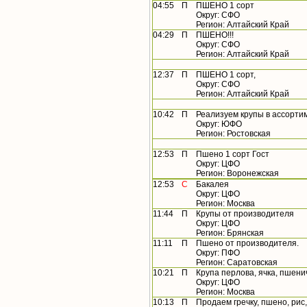
04:55
П
ПШЕНО 1 сорт
Округ: СФО
Регион: Алтайский Край
04:29
П
ПШЕНО!!!
Округ: СФО
Регион: Алтайский Край
12:37
П
ПШЕНО 1 сорт,
Округ: СФО
Регион: Алтайский Край
10:42
П
Реализуем крупы в ассорти
Округ: ЮФО
Регион: Ростовская
12:53
П
Пшено 1 сорт Гост
Округ: ЦФО
Регион: Воронежская
12:53
С
Бакалея
Округ: ЦФО
Регион: Москва
11:44
П
Крупы от производителя
Округ: ЦФО
Регион: Брянская
11:11
П
Пшено от производителя.
Округ: ПФО
Регион: Саратовская
10:21
П
Крупа перлова, ячка, пшени
Округ: ЦФО
Регион: Москва
10:13
П
Продаем гречку, пшено, рис,