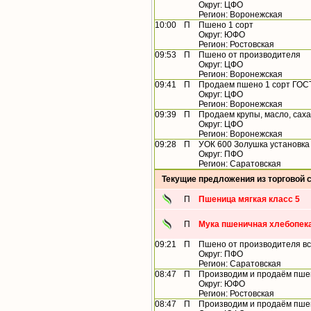
Округ: ЦФО
Регион: Воронежская
10:00
П
Пшено 1 сорт
Округ: ЮФО
Регион: Ростовская
09:53
П
Пшено от производителя
Округ: ЦФО
Регион: Воронежская
09:41
П
Продаем пшено 1 сорт ГОСТ
Округ: ЦФО
Регион: Воронежская
09:39
П
Продаем крупы, масло, сах
Округ: ЦФО
Регион: Воронежская
09:28
П
УОК 600 Золушка установка
Округ: ПФО
Регион: Саратовская
Текущие предложения из торговой 
П
Пшеница мягкая класс 5
П
Мука пшеничная хлебопека
09:21
П
Пшено от производителя вс
Округ: ПФО
Регион: Саратовская
08:47
П
Производим и продаём пшен
Округ: ЮФО
Регион: Ростовская
08:47
П
Производим и продаём пшен