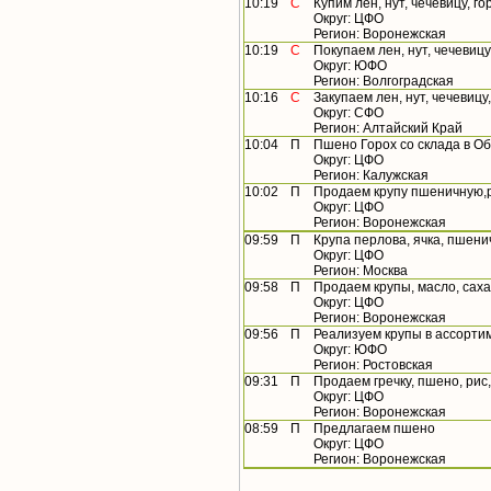
10:19
С
Купим лен, нут, чечевицу, г
Округ: ЦФО
Регион: Воронежская
10:19
С
Покупаем лен, нут, чечевицу
Округ: ЮФО
Регион: Волгоградская
10:16
С
Закупаем лен, нут, чечевицу
Округ: СФО
Регион: Алтайский Край
10:04
П
Пшено Горох со склада в О
Округ: ЦФО
Регион: Калужская
10:02
П
Продаем крупу пшеничную,ри
Округ: ЦФО
Регион: Воронежская
09:59
П
Крупа перлова, ячка, пшени
Округ: ЦФО
Регион: Москва
09:58
П
Продаем крупы, масло, сах
Округ: ЦФО
Регион: Воронежская
09:56
П
Реализуем крупы в ассорти
Округ: ЮФО
Регион: Ростовская
09:31
П
Продаем гречку, пшено, рис,
Округ: ЦФО
Регион: Воронежская
08:59
П
Предлагаем пшено
Округ: ЦФО
Регион: Воронежская