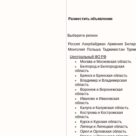
Разместить объявление
Выберите регион
Россия
Азербайджан
Армения
Белар
Монголия
Польша
Таджикистан
Турк
Центральный ФО РФ
Москва и Московская область
Белгород и Белгородская
область
Брянск и Брянская область
Владимир и Владимирская
область
Воронеж и Воронежская
область
Иваново и Ивановская
область
Калуга и Калужская область
Кострома и Костромская
область
Курск и Курская область
Липецк и Липецкая область
Орел и Орловская область