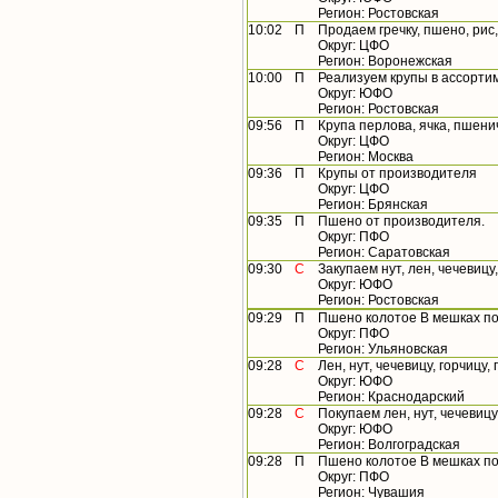
Регион: Ростовская
10:02
П
Продаем гречку, пшено, рис,
Округ: ЦФО
Регион: Воронежская
10:00
П
Реализуем крупы в ассорти
Округ: ЮФО
Регион: Ростовская
09:56
П
Крупа перлова, ячка, пшени
Округ: ЦФО
Регион: Москва
09:36
П
Крупы от производителя
Округ: ЦФО
Регион: Брянская
09:35
П
Пшено от производителя.
Округ: ПФО
Регион: Саратовская
09:30
С
Закупаем нут, лен, чечевицу
Округ: ЮФО
Регион: Ростовская
09:29
П
Пшено колотое В мешках по 
Округ: ПФО
Регион: Ульяновская
09:28
С
Лен, нут, чечевицу, горчицу,
Округ: ЮФО
Регион: Краснодарский
09:28
С
Покупаем лен, нут, чечевицу
Округ: ЮФО
Регион: Волгоградская
09:28
П
Пшено колотое В мешках по 
Округ: ПФО
Регион: Чувашия