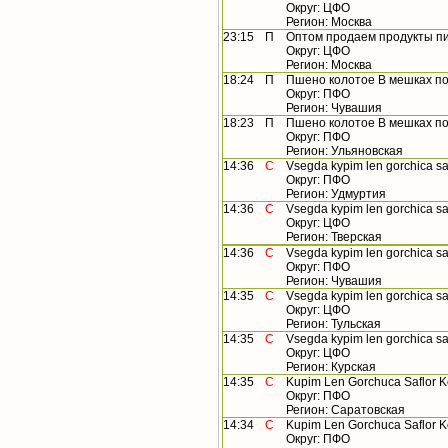
Округ: ЦФО
Регион: Москва
23:15
П
Оптом продаем продукты пи
Округ: ЦФО
Регион: Москва
18:24
П
Пшено колотое В мешках по 
Округ: ПФО
Регион: Чувашия
18:23
П
Пшено колотое В мешках по 
Округ: ПФО
Регион: Ульяновская
14:36
С
Vsegda kypim len gorchica safl
Округ: ПФО
Регион: Удмуртия
14:36
С
Vsegda kypim len gorchica safl
Округ: ЦФО
Регион: Тверская
14:36
С
Vsegda kypim len gorchica saf
Округ: ПФО
Регион: Чувашия
14:35
С
Vsegda kypim len gorchica safl
Округ: ЦФО
Регион: Тульская
14:35
С
Vsegda kypim len gorchica saflo
Округ: ЦФО
Регион: Курская
14:35
С
Kupim Len Gorchuca Saflor Kor
Округ: ПФО
Регион: Саратовская
14:34
С
Kupim Len Gorchuca Saflor Kor
Округ: ПФО