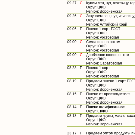
09:27
С
Купим лен, нут, чечевицу, г
Округ: ЦФО
Регион: Воронежская
09:26
С
Закупаем лен, нут, чечевицу
Округ: СФО
Регион: Алтайский Край
09:06
П
Пшено 1 сорт ГОСТ
Округ: ЮФО
Регион: Ростовская
09:00
С
Сечка пшена оптом
Округ: ЮФО
Регион: Ростовская
09:00
С
Дробленое пшено оптом
Округ: ПФО
Регион: Саратовская
08:28
П
Пшено 1 сорт
Округ: ЮФО
Регион: Ростовская
08:19
П
Продаем пшено 1 сорт ГОСТ
Округ: ЦФО
Регион: Воронежская
08:15
П
Пшено от производителя
Округ: ЦФО
Регион: Воронежская
08:14
П
Пшено шлифованное
Округ: СКФО
08:13
П
Продаем крупы, масло, сах
Округ: ЦФО
Регион: Воронежская
23:17
П
Продаем оптом продукты пи