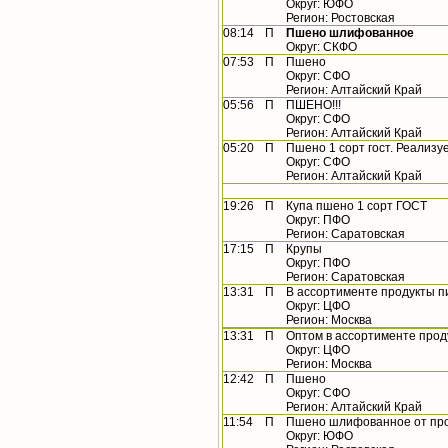
Округ: ЮФО
Регион: Ростовская
08:14
П
Пшено шлифованное
Округ: СКФО
07:53
П
Пшено
Округ: СФО
Регион: Алтайский Край
05:56
П
ПШЕНО!!!
Округ: СФО
Регион: Алтайский Край
05:20
П
Пшено 1 сорт гост. Реализ
Округ: СФО
Регион: Алтайский Край
19:26
П
Купа пшено 1 сорт ГОСТ
Округ: ПФО
Регион: Саратовская
17:15
П
Крупы
Округ: ПФО
Регион: Саратовская
13:31
П
В ассортименте продукты 
Округ: ЦФО
Регион: Москва
13:31
П
Оптом в ассортименте прод
Округ: ЦФО
Регион: Москва
12:42
П
Пшено
Округ: СФО
Регион: Алтайский Край
11:54
П
Пшено шлифованное от пр
Округ: ЮФО