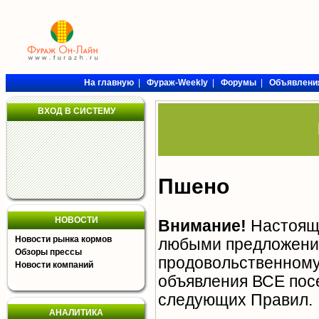
На главную
|
Фураж-Weekly
|
Форумы
|
Объявлени
ВХОД В СИСТЕМУ
Пшено
НОВОСТИ
Внимание!
Настояща
Новости рынка кормов
любыми предложения
Обзоры прессы
продовольственному 
Новости компаний
объявления ВСЕ пос
следующих
Правил
.
АНАЛИТИКА