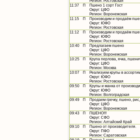
Регион: Ростовская
11:37
П
Пшено 1 сорт Гост
Округ: ЦФО
Регион: Воронежская
11:15
П
Производим и продаём пшен
Округ: ЮФО
Регион: Ростовская
11:12
П
Производим и продаём пшен
Округ: ЮФО
Регион: Ростовская
10:40
П
Предлагаем пшено
Округ: ЦФО
Регион: Воронежская
10:25
П
Крупа перлова, ячка, пшени
Округ: ЦФО
Регион: Москва
10:07
П
Реализуем крупы в ассорти
Округ: ЮФО
Регион: Ростовская
09:50
П
Крупы и манка от производ
Округ: ЮФО
Регион: Волгоградская
09:49
П
Продаем гречку, пшено, рис,
Округ: ЦФО
Регион: Воронежская
09:43
П
ПШЕНО!!!
Округ: СФО
Регион: Алтайский Край
09:10
П
Пшено от производителя.
Округ: ПФО
Регион: Саратовская