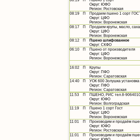
08:19
П
Пшено 1 сорт
Округ: ЮФО
Регион: Ростовская
08:19
П
Продаем пшено 1 сорт ГОСТ
Округ: ЦФО
Регион: Воронежская
08:17
П
Продаем крупы, масло, сах
Округ: ЦФО
Регион: Воронежская
08:12
П
Пшено шлифованное
Округ: СКФО
06:10
П
Пшено от производителя
Округ: ЦФО
Регион: Воронежская
16:02
П
Крупы
Округ: ПФО
Регион: Саратовская
14:40
П
УОК 600 Золушка установка
Округ: ПФО
Регион: Саратовская
11:53
П
ПШЕНО, РИС тел.8-9064010
Округ: ЮФО
Регион: Волгоградская
11:19
П
Пшено 1 сорт Гост
Округ: ЦФО
Регион: Воронежская
11:01
П
Производим и продаём пшено
Округ: ЮФО
Регион: Ростовская
11:01
П
Производим и продаём пшен
Округ: ЮФО