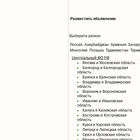
Разместить объявление
Выберите регион
Россия
Азербайджан
Армения
Белар
Монголия
Польша
Таджикистан
Турк
Центральный ФО РФ
Москва и Московская область
Белгород и Белгородская
область
Брянск и Брянская область
Владимир и Владимирская
область
Воронеж и Воронежская
область
Иваново и Ивановская
область
Калуга и Калужская область
Кострома и Костромская
область
Курск и Курская область
Липецк и Липецкая область
Орел и Орловская область
Рязань и Рязанская область