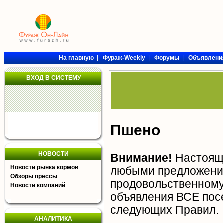
На главную
|
Фураж-Weekly
|
Форумы
|
Объявлени
ВХОД В СИСТЕМУ
Пшено
НОВОСТИ
Внимание!
Настояща
Новости рынка кормов
любыми предложения
Обзоры прессы
продовольственному 
Новости компаний
объявления ВСЕ пос
следующих
Правил
.
АНАЛИТИКА