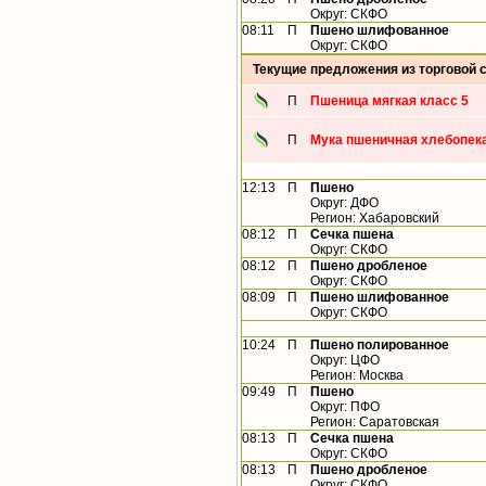
Округ: СКФО
08:11
П
Пшено шлифованное
Округ: СКФО
Текущие предложения из торговой 
П
Пшеница мягкая класс 5
П
Мука пшеничная хлебопека
12:13
П
Пшено
Округ: ДФО
Регион: Хабаровский
08:12
П
Сечка пшена
Округ: СКФО
08:12
П
Пшено дробленое
Округ: СКФО
08:09
П
Пшено шлифованное
Округ: СКФО
10:24
П
Пшено полированное
Округ: ЦФО
Регион: Москва
09:49
П
Пшено
Округ: ПФО
Регион: Саратовская
08:13
П
Сечка пшена
Округ: СКФО
08:13
П
Пшено дробленое
Округ: СКФО