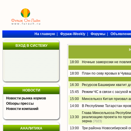
На главную
|
Фураж-Weekly
|
Форумы
|
Объявлени
ВХОД В СИСТЕМУ
Н
18:00
Ночные заморозки не повлия
18:00
План по севу яровых в Чува
16:30
Ресурсов Башкирии хватит д
НОВОСТИ
15:45
Режим ЧС в связи с засухой 
Новости рынка кормов
15:00
Минсельхоз Китая призвал а
Обзоры прессы
14:00
В Республике Татарстан яро
Новости компаний
Глава Минсельхоза Республи
13:30
реализацию проекта по прои
зерна
(7023)
13:00
Три района Новосибирской о
АНАЛИТИКА