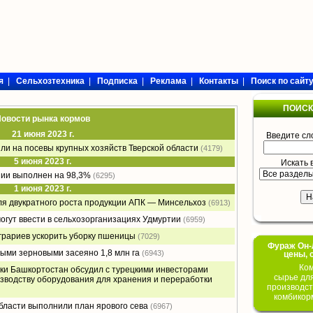
я
|
Сельхозтехника
|
Подписка
|
Реклама
|
Контакты
|
Поиск по сайт
ПОИСК
овости рынка кормов
21 июня 2023 г.
Введите сл
ли на посевы крупных хозяйств Тверской области
(4179)
5 июня 2023 г.
Искать 
шии выполнен на 98,3%
(6295)
1 июня 2023 г.
ля двукратного роста продукции АПК — Минсельхоз
(6913)
могут ввести в сельхозорганизациях Удмуртии
(6959)
грариев ускорить уборку пшеницы
(7029)
Фураж Он-Л
выми зерновыми засеяно 1,8 млн га
(6943)
цены, 
Ком
ки Башкортостан обсудил с турецкими инвесторами
сырье дл
зводству оборудования для хранения и переработки
производст
комбикор
бласти выполнили план ярового сева
(6967)