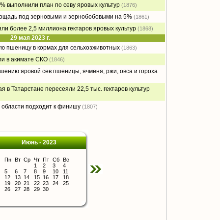
% выполнили план по севу яровых культур
(1876)
лощадь под зерновыми и зернобобовыми на 5%
(1861)
ли более 2,5 миллиона гектаров яровых культур
(1868)
29 мая 2023 г.
ю пшеницу в кормах для сельхозживотных
(1863)
ли в акимате СКО
(1846)
шению яровой сев пшеницы, ячменя, ржи, овса и гороха
я в Татарстане пересеяли 22,5 тыс. гектаров культур
 области подходит к финишу
(1807)
Июнь - 2023
Пн
Вт
Ср
Чт
Пт
Сб
Вс
1
2
3
4
5
6
7
8
9
10
11
12
13
14
15
16
17
18
19
20
21
22
23
24
25
26
27
28
29
30