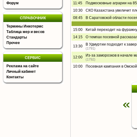
Форум
11:45
Подмосковные аграрии на 85
10:30
СКО Казахстана увеличит п
08:45
В Саратовской области посея
СПРАВОЧНИК
Термины Инкотермс
15:00
Китай переходит на фуражну
Таблица мер и весов
14:15
О темпах посевной рассказа
Стандарты
Прочее
В Удмуртии подходит к завер
13:30
(1791)
Из-за заморозков в начале ма
12:00
СЕРВИС
(1792)
Реклама на сайте
10:00
Посевная кампания в Омской
Личный кабинет
Контакты