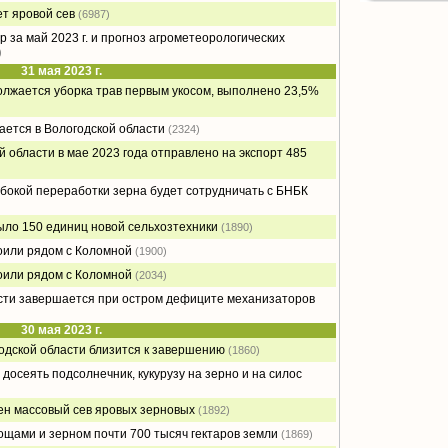
ет яровой сев
(6987)
 за май 2023 г. и прогноз агрометеорологических
)
31 мая 2023 г.
олжается уборка трав первым укосом, выполнено 23,5%
ется в Вологодской области
(2324)
й области в мае 2023 года отправлено на экспорт 485
бокой переработки зерна будет сотрудничать с БНБК
ыло 150 единиц новой сельхозтехники
(1890)
оили рядом с Коломной
(1900)
оили рядом с Коломной
(2034)
сти завершается при остром дефиците механизаторов
30 мая 2023 г.
одской области близится к завершению
(1860)
досеять подсолнечник, кукурузу на зерно и на силос
ен массовый сев яровых зерновых
(1892)
ощами и зерном почти 700 тысяч гектаров земли
(1869)