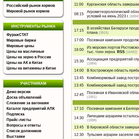
11:00
Курганская область заверша
Российский рынок кормов
Мировой рынок кормов
Агрометеорологический обзор
08:15
условий на июнь 2023 г.
(6894
ИНСТРУМЕНТЫ РЫНКА
В хозяйствах Беларуси прод
17:15
плана
(3915)
ФуражСТАТ
17:00
Посевная кампания продолжа
Мировые биржи
Мировые цены
Из морских портов Ростовско
16:00
Цены на масличные
тыс. тонн зерна
RSS
(16482)
Цены на зерно в России
Ассоциация предприятий глу
15:30
Цены на АК в Китае
(1884)
Цены на витамины в Китае
14:00
В Костромскую область приб
13:45
Комбикормовый завод постр
УЧАСТНИКАМ
13:45
Комбикормовый завод постр
Демо версии
Посевная в Ивановской обла
12:45
(1901)
Доска объявлений
Слежение за вагонами
Каталог предприятий АПК
17:10
Посевная кампания в Белгор
Подписка
Липецким аграриям осталось 
14:30
Прайс-листы
(1888)
Вопросы и ответы
13:45
В Кировской области заверш
Список должников
12:30
Тульские аграрии засеяли ов
Выставки