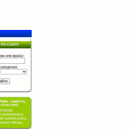
у
 ПО САЙТУ
ово или фразу:
в разделах:
айн - новости,
статистика:
бикорм,
я комбикормов,
во комбикормов,
мовые заводы.