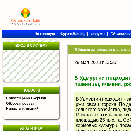
На главную
|
Фураж-Weekly
|
Форумы
|
Объявлени
ВХОД В СИСТЕМУ
В Удмуртии подходит к завершен
29 мая 2023 г.13:30
В Удмуртии подходит
пшеницы, ячменя, ржи
НОВОСТИ
Новости рынка кормов
В Удмуртии подходит к 
Обзоры прессы
ржи, овса и гороха. По 
Новости компаний
сельского хозяйства, ли
Можгинского и Алнашско
площадью 26 тыс. га. Се
кормовых культур и поса
АНАЛИТИКА
сельского хозяйства, зде