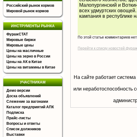
Малопургинский и Вотки
Российский рынок кормов
всех удмуртских овощей.
Мировой рынок кормов
кампания в республике н
ИНСТРУМЕНТЫ РЫНКА
ФуражСТАТ
По этой статье комментариев не
Мировые биржи
Мировые цены
Перейти к списку новостей фура
Цены на масличные
Цены на зерно в России
Цены на АК в Китае
Цены на витамины в Китае
На сайте работает система
УЧАСТНИКАМ
или неработоспособность с
Демо версии
Доска объявлений
aдминистр
Слежение за вагонами
Каталог предприятий АПК
Подписка
Прайс-листы
Вопросы и ответы
Список должников
Выставки