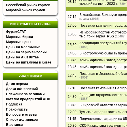
08:15
условий на июнь 2023 г.
(6894
Российский рынок кормов
Мировой рынок кормов
В хозяйствах Беларуси прод
17:15
плана
(3915)
ИНСТРУМЕНТЫ РЫНКА
17:00
Посевная кампания продолжа
ФуражСТАТ
Из морских портов Ростовско
16:00
тыс. тонн зерна
RSS
(16482)
Мировые биржи
Мировые цены
Ассоциация предприятий глу
15:30
Цены на масличные
(1884)
Цены на зерно в России
14:00
В Костромскую область приб
Цены на АК в Китае
13:45
Комбикормовый завод постр
Цены на витамины в Китае
13:45
Комбикормовый завод постр
Посевная в Ивановской обла
12:45
УЧАСТНИКАМ
(1901)
Демо версии
17:10
Посевная кампания в Белгор
Доска объявлений
Слежение за вагонами
Липецким аграриям осталось 
14:30
(1888)
Каталог предприятий АПК
Подписка
13:45
В Кировской области заверш
Прайс-листы
12:30
Тульские аграрии засеяли ов
Вопросы и ответы
11:45
Подмосковные аграрии на 85
Список должников
Выставки
10:30
СКО Казахстана увеличит п