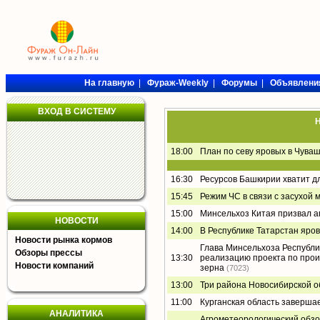
На главную
|
Фураж-Weekly
|
Форумы
|
Объявлени
ВХОД В СИСТЕМУ
Н
18:00
План по севу яровых в Чува
16:30
Ресурсов Башкирии хватит д
15:45
Режим ЧС в связи с засухой 
15:00
Минсельхоз Китая призвал а
НОВОСТИ
14:00
В Республике Татарстан яро
Новости рынка кормов
Глава Минсельхоза Республи
Обзоры прессы
13:30
реализацию проекта по прои
Новости компаний
зерна
(7023)
13:00
Три района Новосибирской о
11:00
Курганская область заверша
АНАЛИТИКА
Агрометеорологический обзор