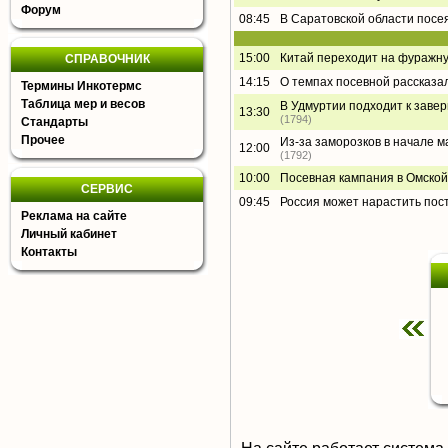
Форум
08:45
В Саратовской области посея
15:00
Китай переходит на фуражну
СПРАВОЧНИК
14:15
О темпах посевной рассказа
Термины Инкотермс
Таблица мер и весов
В Удмуртии подходит к завер
13:30
(1794)
Стандарты
Прочее
Из-за заморозков в начале ма
12:00
(1792)
10:00
Посевная кампания в Омской
СЕРВИС
09:45
Россия может нарастить пос
Реклама на сайте
Личный кабинет
Контакты