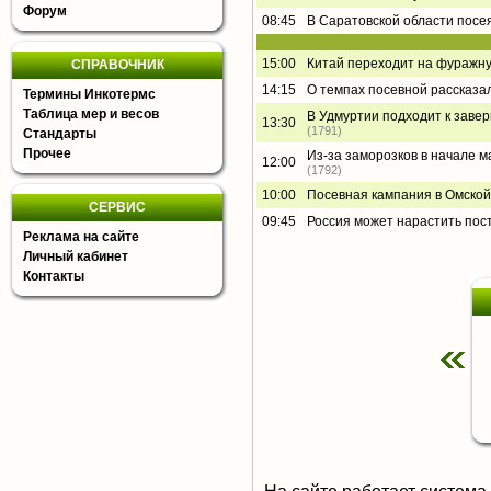
Форум
08:45
В Саратовской области посея
15:00
Китай переходит на фуражну
СПРАВОЧНИК
14:15
О темпах посевной рассказа
Термины Инкотермс
Таблица мер и весов
В Удмуртии подходит к завер
13:30
(1791)
Стандарты
Прочее
Из-за заморозков в начале ма
12:00
(1792)
10:00
Посевная кампания в Омской
СЕРВИС
09:45
Россия может нарастить пос
Реклама на сайте
Личный кабинет
Контакты