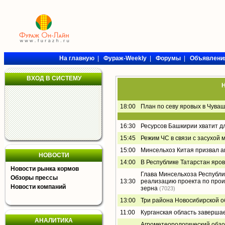
На главную
|
Фураж-Weekly
|
Форумы
|
Объявлени
ВХОД В СИСТЕМУ
Н
18:00
План по севу яровых в Чува
16:30
Ресурсов Башкирии хватит д
15:45
Режим ЧС в связи с засухой 
15:00
Минсельхоз Китая призвал а
НОВОСТИ
14:00
В Республике Татарстан яро
Новости рынка кормов
Глава Минсельхоза Республи
Обзоры прессы
13:30
реализацию проекта по прои
Новости компаний
зерна
(7023)
13:00
Три района Новосибирской о
11:00
Курганская область заверша
АНАЛИТИКА
Агрометеорологический обзор