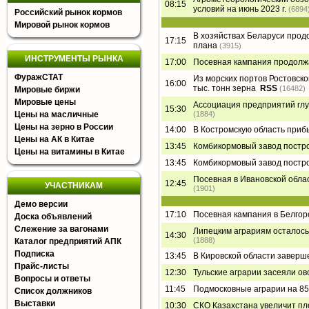
08:15
условий на июнь 2023 г.
(6894
Российский рынок кормов
Мировой рынок кормов
В хозяйствах Беларуси прод
17:15
плана
(3915)
ИНСТРУМЕНТЫ РЫНКА
17:00
Посевная кампания продолжа
ФуражСТАТ
Из морских портов Ростовско
16:00
тыс. тонн зерна
RSS
(16482)
Мировые биржи
Мировые цены
Ассоциация предприятий глу
15:30
Цены на масличные
(1884)
Цены на зерно в России
14:00
В Костромскую область приб
Цены на АК в Китае
13:45
Комбикормовый завод постр
Цены на витамины в Китае
13:45
Комбикормовый завод постр
Посевная в Ивановской обла
12:45
УЧАСТНИКАМ
(1901)
Демо версии
17:10
Посевная кампания в Белгор
Доска объявлений
Слежение за вагонами
Липецким аграриям осталось 
14:30
(1888)
Каталог предприятий АПК
Подписка
13:45
В Кировской области заверш
Прайс-листы
12:30
Тульские аграрии засеяли ов
Вопросы и ответы
11:45
Подмосковные аграрии на 85
Список должников
Выставки
10:30
СКО Казахстана увеличит п