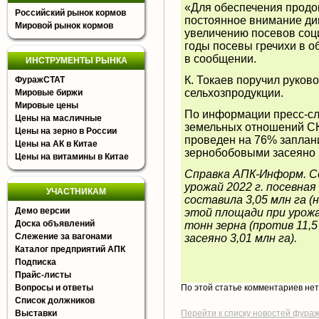
«Для обеспечения продо
Российский рынок кормов
постоянное внимание д
Мировой рынок кормов
увеличению посевов соц
годы посевы гречихи в об
в сообщении.
ИНСТРУМЕНТЫ РЫНКА
К. Токаев поручил руков
ФуражСТАТ
сельхозпродукции.
Мировые биржи
Мировые цены
По информации пресс-сл
Цены на масличные
земельных отношений СКО
Цены на зерно в России
проведен на 76% запла
Цены на АК в Китае
зернобобовыми засеяно 2
Цены на витамины в Китае
Справка АПК-Информ. С
урожай 2022 г. посевна
УЧАСТНИКАМ
составила 3,05 млн га (
Демо версии
этой площади при урожа
Доска объявлений
тонн зерна (против 11,5 
Слежение за вагонами
засеяно 3,01 млн га).
Каталог предприятий АПК
Подписка
Прайс-листы
Вопросы и ответы
По этой статье комментариев не
Список должников
Выставки
Перейти к списку новостей фура