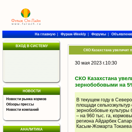
На главную
|
Фураж-Weekly
|
Форумы
|
Объявлени
ВХОД В СИСТЕМУ
СКО Казахстана увеличит 
30 мая 2023 г.10:30
СКО Казахстана увел
зернобобовыми на 5
НОВОСТИ
Новости рынка кормов
В текущем году в Северо
Обзоры прессы
площади сельхозкультур с
Новости компаний
зернобобовые культуры б
– на 960 тыс. га, кормов
региона Айдарбек Сапаро
Касым-Жомарта Токаева
АНАЛИТИКА