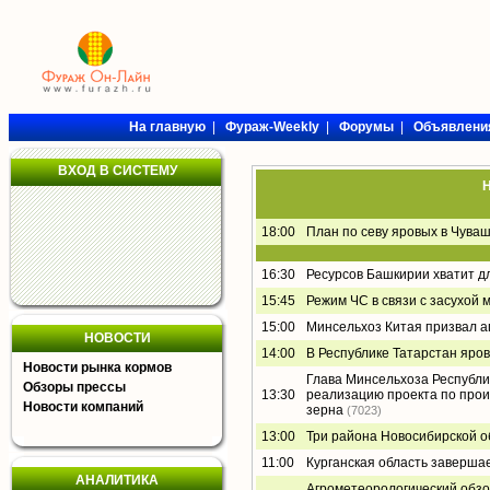
На главную
|
Фураж-Weekly
|
Форумы
|
Объявлени
ВХОД В СИСТЕМУ
Н
18:00
План по севу яровых в Чува
16:30
Ресурсов Башкирии хватит д
15:45
Режим ЧС в связи с засухой 
15:00
Минсельхоз Китая призвал а
НОВОСТИ
14:00
В Республике Татарстан яро
Новости рынка кормов
Глава Минсельхоза Республи
Обзоры прессы
13:30
реализацию проекта по прои
Новости компаний
зерна
(7023)
13:00
Три района Новосибирской о
11:00
Курганская область заверша
АНАЛИТИКА
Агрометеорологический обзор