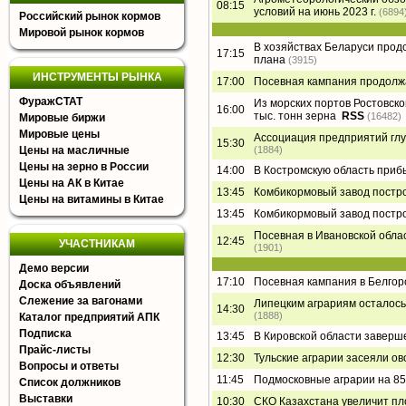
08:15
условий на июнь 2023 г.
(6894
Российский рынок кормов
Мировой рынок кормов
В хозяйствах Беларуси прод
17:15
плана
(3915)
ИНСТРУМЕНТЫ РЫНКА
17:00
Посевная кампания продолжа
ФуражСТАТ
Из морских портов Ростовско
16:00
тыс. тонн зерна
RSS
(16482)
Мировые биржи
Мировые цены
Ассоциация предприятий глу
15:30
Цены на масличные
(1884)
Цены на зерно в России
14:00
В Костромскую область приб
Цены на АК в Китае
13:45
Комбикормовый завод постр
Цены на витамины в Китае
13:45
Комбикормовый завод постр
Посевная в Ивановской обла
12:45
УЧАСТНИКАМ
(1901)
Демо версии
17:10
Посевная кампания в Белгор
Доска объявлений
Слежение за вагонами
Липецким аграриям осталось 
14:30
(1888)
Каталог предприятий АПК
Подписка
13:45
В Кировской области заверш
Прайс-листы
12:30
Тульские аграрии засеяли ов
Вопросы и ответы
11:45
Подмосковные аграрии на 85
Список должников
Выставки
10:30
СКО Казахстана увеличит п