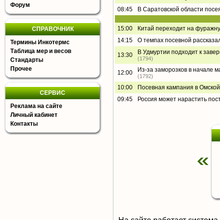
Форум
08:45
В Саратовской области посея
15:00
Китай переходит на фуражну
СПРАВОЧНИК
14:15
О темпах посевной рассказа
Термины Инкотермс
Таблица мер и весов
В Удмуртии подходит к завер
13:30
(1794)
Стандарты
Прочее
Из-за заморозков в начале ма
12:00
(1792)
10:00
Посевная кампания в Омской
СЕРВИС
09:45
Россия может нарастить пос
Реклама на сайте
Личный кабинет
Контакты