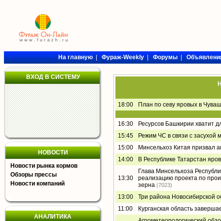
На главную
|
Фураж-Weekly
|
Форумы
|
Объявлени
ВХОД В СИСТЕМУ
Н
18:00
План по севу яровых в Чува
16:30
Ресурсов Башкирии хватит д
15:45
Режим ЧС в связи с засухой 
15:00
Минсельхоз Китая призвал а
НОВОСТИ
14:00
В Республике Татарстан яро
Новости рынка кормов
Глава Минсельхоза Республи
Обзоры прессы
13:30
реализацию проекта по прои
Новости компаний
зерна
(7023)
13:00
Три района Новосибирской о
11:00
Курганская область заверша
АНАЛИТИКА
Агрометеорологический обзор