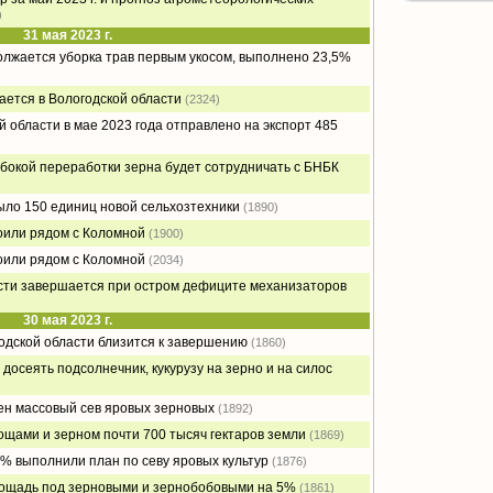
)
31 мая 2023 г.
олжается уборка трав первым укосом, выполнено 23,5%
ется в Вологодской области
(2324)
й области в мае 2023 года отправлено на экспорт 485
бокой переработки зерна будет сотрудничать с БНБК
ыло 150 единиц новой сельхозтехники
(1890)
оили рядом с Коломной
(1900)
оили рядом с Коломной
(2034)
сти завершается при остром дефиците механизаторов
30 мая 2023 г.
одской области близится к завершению
(1860)
досеять подсолнечник, кукурузу на зерно и на силос
ен массовый сев яровых зерновых
(1892)
ощами и зерном почти 700 тысяч гектаров земли
(1869)
% выполнили план по севу яровых культур
(1876)
лощадь под зерновыми и зернобобовыми на 5%
(1861)