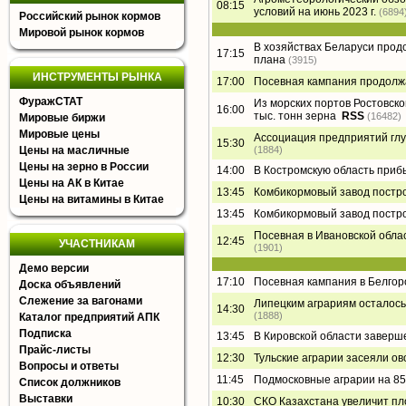
08:15
условий на июнь 2023 г.
(6894
Российский рынок кормов
Мировой рынок кормов
В хозяйствах Беларуси прод
17:15
плана
(3915)
ИНСТРУМЕНТЫ РЫНКА
17:00
Посевная кампания продолжа
ФуражСТАТ
Из морских портов Ростовско
16:00
тыс. тонн зерна
RSS
(16482)
Мировые биржи
Мировые цены
Ассоциация предприятий глу
15:30
Цены на масличные
(1884)
Цены на зерно в России
14:00
В Костромскую область приб
Цены на АК в Китае
13:45
Комбикормовый завод постр
Цены на витамины в Китае
13:45
Комбикормовый завод постр
Посевная в Ивановской обла
12:45
УЧАСТНИКАМ
(1901)
Демо версии
17:10
Посевная кампания в Белгор
Доска объявлений
Слежение за вагонами
Липецким аграриям осталось 
14:30
(1888)
Каталог предприятий АПК
Подписка
13:45
В Кировской области заверш
Прайс-листы
12:30
Тульские аграрии засеяли ов
Вопросы и ответы
11:45
Подмосковные аграрии на 85
Список должников
Выставки
10:30
СКО Казахстана увеличит п