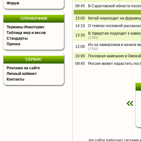
Форум
08:45
В Саратовской области посея
15:00
Китай переходит на фуражну
СПРАВОЧНИК
14:15
О темпах посевной рассказа
Термины Инкотермс
Таблица мер и весов
В Удмуртии подходит к завер
13:30
(1794)
Стандарты
Прочее
Из-за заморозков в начале ма
12:00
(1792)
10:00
Посевная кампания в Омской
СЕРВИС
09:45
Россия может нарастить пос
Реклама на сайте
Личный кабинет
Контакты
На сайте работает система 