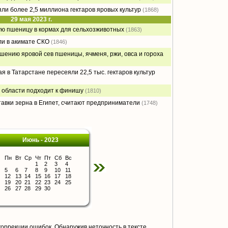
ли более 2,5 миллиона гектаров яровых культур
(1868)
29 мая 2023 г.
ю пшеницу в кормах для сельхозживотных
(1863)
ли в акимате СКО
(1846)
шению яровой сев пшеницы, ячменя, ржи, овса и гороха
я в Татарстане пересеяли 22,5 тыс. гектаров культур
 области подходит к финишу
(1810)
тавки зерна в Египет, считают предприниматели
(1748)
Июнь - 2023
Пн
Вт
Ср
Чт
Пт
Сб
Вс
1
2
3
4
5
6
7
8
9
10
11
12
13
14
15
16
17
18
19
20
21
22
23
24
25
26
27
28
29
30
коррекции ошибок. Обнаружив неточность в тексте