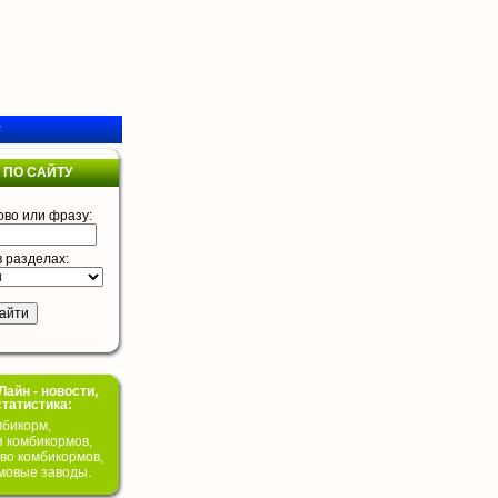
у
 ПО САЙТУ
ово или фразу:
в разделах:
айн - новости,
статистика:
бикорм,
я комбикормов,
во комбикормов,
мовые заводы.