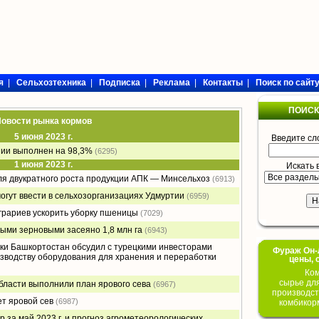
я
|
Сельхозтехника
|
Подписка
|
Реклама
|
Контакты
|
Поиск по сайт
ПОИСК
овости рынка кормов
5 июня 2023 г.
Введите сл
шии выполнен на 98,3%
(6295)
1 июня 2023 г.
Искать 
ля двукратного роста продукции АПК — Минсельхоз
(6913)
могут ввести в сельхозорганизациях Удмуртии
(6959)
грариев ускорить уборку пшеницы
(7029)
выми зерновыми засеяно 1,8 млн га
(6943)
ки Башкортостан обсудил с турецкими инвесторами
Фураж Он-Л
зводству оборудования для хранения и переработки
цены, 
Ком
сырье дл
бласти выполнили план ярового сева
(6967)
производст
ет яровой сев
(6987)
комбикор
 за май 2023 г. и прогноз агрометеорологических