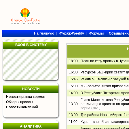
На главную
|
Фураж-Weekly
|
Форумы
|
Объявлени
ВХОД В СИСТЕМУ
Н
18:00
План по севу яровых в Чува
16:30
Ресурсов Башкирии хватит д
15:45
Режим ЧС в связи с засухой 
15:00
Минсельхоз Китая призвал а
НОВОСТИ
14:00
В Республике Татарстан яро
Новости рынка кормов
Глава Минсельхоза Республи
Обзоры прессы
13:30
реализацию проекта по прои
Новости компаний
зерна
(7023)
13:00
Три района Новосибирской о
11:00
Курганская область заверша
АНАЛИТИКА
Агрометеорологический обзор