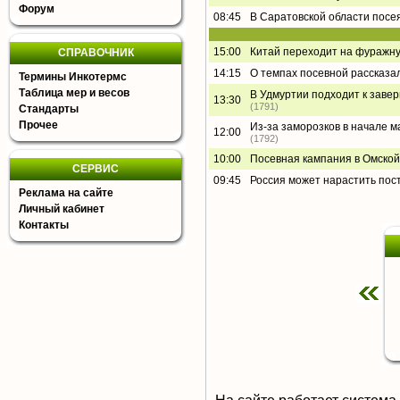
Форум
08:45
В Саратовской области посея
15:00
Китай переходит на фуражну
СПРАВОЧНИК
14:15
О темпах посевной рассказа
Термины Инкотермс
Таблица мер и весов
В Удмуртии подходит к завер
13:30
(1791)
Стандарты
Прочее
Из-за заморозков в начале ма
12:00
(1792)
10:00
Посевная кампания в Омской
СЕРВИС
09:45
Россия может нарастить пос
Реклама на сайте
Личный кабинет
Контакты