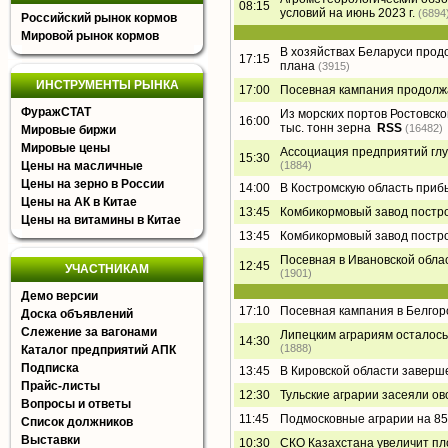
08:15
условий на июнь 2023 г.
(6894
Российский рынок кормов
Мировой рынок кормов
В хозяйствах Беларуси прод
17:15
плана
(3915)
ИНСТРУМЕНТЫ РЫНКА
17:00
Посевная кампания продолжа
ФуражСТАТ
Из морских портов Ростовско
16:00
тыс. тонн зерна
RSS
(16482)
Мировые биржи
Мировые цены
Ассоциация предприятий глу
15:30
Цены на масличные
(1884)
Цены на зерно в России
14:00
В Костромскую область приб
Цены на АК в Китае
13:45
Комбикормовый завод постр
Цены на витамины в Китае
13:45
Комбикормовый завод постр
Посевная в Ивановской обла
12:45
УЧАСТНИКАМ
(1901)
Демо версии
17:10
Посевная кампания в Белгор
Доска объявлений
Слежение за вагонами
Липецким аграриям осталось 
14:30
(1888)
Каталог предприятий АПК
Подписка
13:45
В Кировской области заверш
Прайс-листы
12:30
Тульские аграрии засеяли ов
Вопросы и ответы
11:45
Подмосковные аграрии на 85
Список должников
Выставки
10:30
СКО Казахстана увеличит п