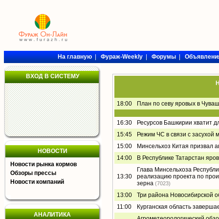
На главную
|
Фураж-Weekly
|
Форумы
|
Объявлени
ВХОД В СИСТЕМУ
Н
18:00
План по севу яровых в Чува
16:30
Ресурсов Башкирии хватит д
15:45
Режим ЧС в связи с засухой 
15:00
Минсельхоз Китая призвал а
НОВОСТИ
14:00
В Республике Татарстан яро
Новости рынка кормов
Глава Минсельхоза Республи
Обзоры прессы
13:30
реализацию проекта по прои
Новости компаний
зерна
(7023)
13:00
Три района Новосибирской о
11:00
Курганская область заверша
АНАЛИТИКА
Агрометеорологический обзор