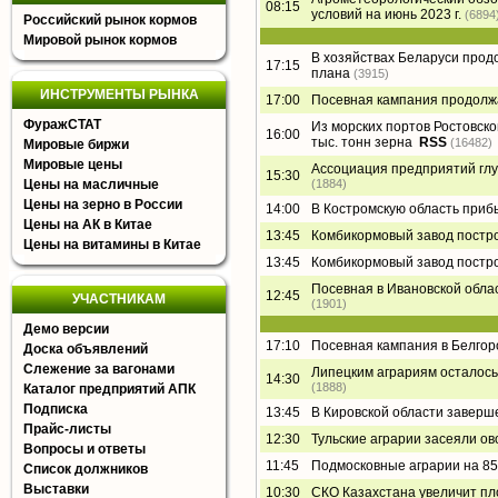
08:15
условий на июнь 2023 г.
(6894
Российский рынок кормов
Мировой рынок кормов
В хозяйствах Беларуси прод
17:15
плана
(3915)
ИНСТРУМЕНТЫ РЫНКА
17:00
Посевная кампания продолжа
ФуражСТАТ
Из морских портов Ростовско
16:00
тыс. тонн зерна
RSS
(16482)
Мировые биржи
Мировые цены
Ассоциация предприятий глу
15:30
Цены на масличные
(1884)
Цены на зерно в России
14:00
В Костромскую область приб
Цены на АК в Китае
13:45
Комбикормовый завод постр
Цены на витамины в Китае
13:45
Комбикормовый завод постр
Посевная в Ивановской обла
12:45
УЧАСТНИКАМ
(1901)
Демо версии
17:10
Посевная кампания в Белгор
Доска объявлений
Слежение за вагонами
Липецким аграриям осталось 
14:30
(1888)
Каталог предприятий АПК
Подписка
13:45
В Кировской области заверш
Прайс-листы
12:30
Тульские аграрии засеяли ов
Вопросы и ответы
11:45
Подмосковные аграрии на 85
Список должников
Выставки
10:30
СКО Казахстана увеличит п