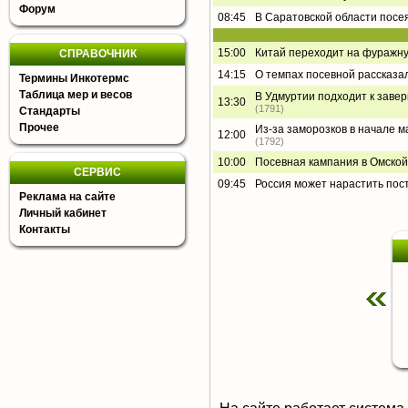
Форум
08:45
В Саратовской области посея
15:00
Китай переходит на фуражну
СПРАВОЧНИК
14:15
О темпах посевной рассказа
Термины Инкотермс
Таблица мер и весов
В Удмуртии подходит к завер
13:30
(1791)
Стандарты
Прочее
Из-за заморозков в начале ма
12:00
(1792)
10:00
Посевная кампания в Омской
СЕРВИС
09:45
Россия может нарастить пос
Реклама на сайте
Личный кабинет
Контакты