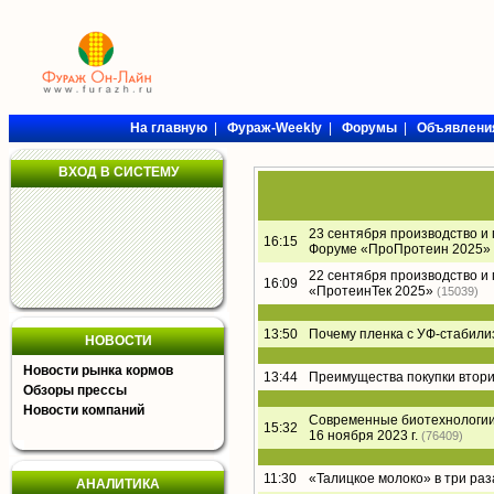
На главную
|
Фураж-Weekly
|
Форумы
|
Объявлени
ВХОД В СИСТЕМУ
23 сентября производство и
16:15
Форуме «ПроПротеин 2025»
22 сентября производство и
16:09
«ПротеинТек 2025»
(15039)
13:50
Почему пленка с УФ-стабил
НОВОСТИ
Новости рынка кормов
13:44
Преимущества покупки втори
Обзоры прессы
Новости компаний
Современные биотехнологии 
15:32
16 ноября 2023 г.
(76409)
11:30
«Талицкое молоко» в три раз
АНАЛИТИКА