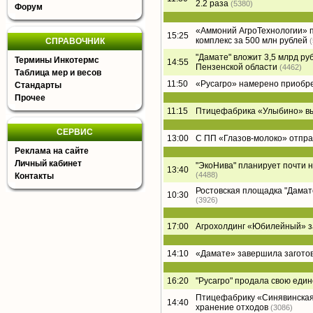
2.2 раза
(5380)
Форум
«Аммоний АгроТехнологии» п
15:25
комплекс за 500 млн рублей
СПРАВОЧНИК
"Дамате" вложит 3,5 млрд ру
Термины Инкотермс
14:55
Пензенской области
(4462)
Таблица мер и весов
11:50
«Русагро» намерено приобре
Стандарты
Прочее
11:15
Птицефабрика «Улыбино» вый
СЕРВИС
13:00
С ПП «Глазов-молоко» отпра
Реклама на сайте
Личный кабинет
"ЭкоНива" планирует почти 
13:40
(4488)
Контакты
Ростовская площадка "Дамате"
10:30
(3926)
17:00
Агрохолдинг «Юбилейный» за
14:10
«Дамате» завершила заготов
16:20
"Русагро" продала свою еди
Птицефабрику «Синявинская
14:40
хранение отходов
(3086)