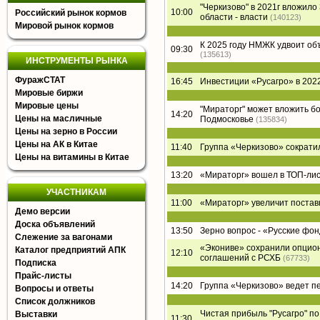
"Черкизово" в 2021г вложил
10:00
Российский рынок кормов
области - власти
(140123)
Мировой рынок кормов
К 2025 году НМЖК удвоит о
09:30
(135613)
ИНСТРУМЕНТЫ РЫНКА
ФуражСТАТ
16:45
Инвестиции «Русагро» в 2022
Мировые биржи
Мировые цены
"Мираторг" может вложить б
14:20
Цены на масличные
Подмосковье
(135834)
Цены на зерно в России
Цены на АК в Китае
11:40
Группа «Черкизово» сократи
Цены на витамины в Китае
13:20
«Мираторг» вошел в ТОП-лист
УЧАСТНИКАМ
11:00
«Мираторг» увеличит постав
Демо версии
Доска объявлений
13:50
Зерно вопрос - «Русские фон
Слежение за вагонами
«Экониве» сохранили опцион
Каталог предприятий АПК
12:10
соглашений с РСХБ
(67733)
Подписка
Прайс-листы
14:20
Группа «Черкизово» ведет п
Вопросы и ответы
Список должников
Чистая прибыль "Русагро" по 
Выставки
11:30