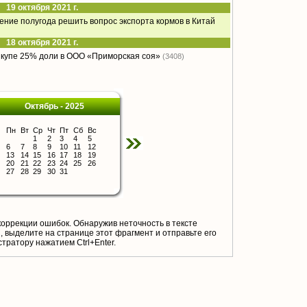
19 октября 2021 г.
чение полугода решить вопрос экспорта кормов в Китай
18 октября 2021 г.
ыкупе 25% доли в ООО «Приморская соя»
(3408)
Октябрь - 2025
Пн
Вт
Ср
Чт
Пт
Сб
Вс
1
2
3
4
5
6
7
8
9
10
11
12
13
14
15
16
17
18
19
20
21
22
23
24
25
26
27
28
29
30
31
коррекции ошибок. Обнаружив неточность в тексте
 выделите на странице этот фрагмент и отправьте его
тратору нажатием Ctrl+Enter.