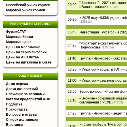
"Черкизово" в 2021г вложил
10:00
Российский рынок кормов
области - власти
(140123)
Мировой рынок кормов
К 2025 году НМЖК удвоит о
09:30
(135613)
ИНСТРУМЕНТЫ РЫНКА
ФуражСТАТ
16:45
Инвестиции «Русагро» в 2022
Мировые биржи
Мировые цены
"Мираторг" может вложить б
14:20
Цены на масличные
Подмосковье
(135834)
Цены на зерно в России
Цены на АК в Китае
11:40
Группа «Черкизово» сократи
Цены на витамины в Китае
13:20
«Мираторг» вошел в ТОП-лист
УЧАСТНИКАМ
11:00
«Мираторг» увеличит постав
Демо версии
Доска объявлений
13:50
Зерно вопрос - «Русские фон
Слежение за вагонами
«Экониве» сохранили опцион
Каталог предприятий АПК
12:10
соглашений с РСХБ
(67733)
Подписка
Прайс-листы
14:20
Группа «Черкизово» ведет п
Вопросы и ответы
Список должников
Чистая прибыль "Русагро" по 
Выставки
11:30