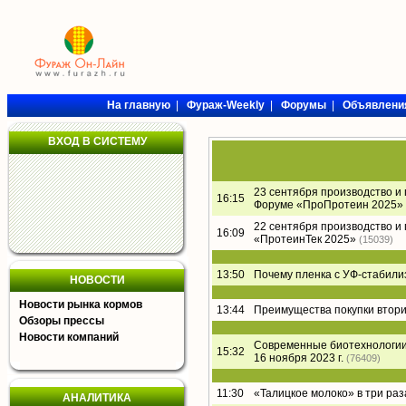
На главную
|
Фураж-Weekly
|
Форумы
|
Объявлени
ВХОД В СИСТЕМУ
23 сентября производство и
16:15
Форуме «ПроПротеин 2025»
22 сентября производство и
16:09
«ПротеинТек 2025»
(15039)
13:50
Почему пленка с УФ-стабил
НОВОСТИ
Новости рынка кормов
13:44
Преимущества покупки втори
Обзоры прессы
Новости компаний
Современные биотехнологии 
15:32
16 ноября 2023 г.
(76409)
11:30
«Талицкое молоко» в три раз
АНАЛИТИКА