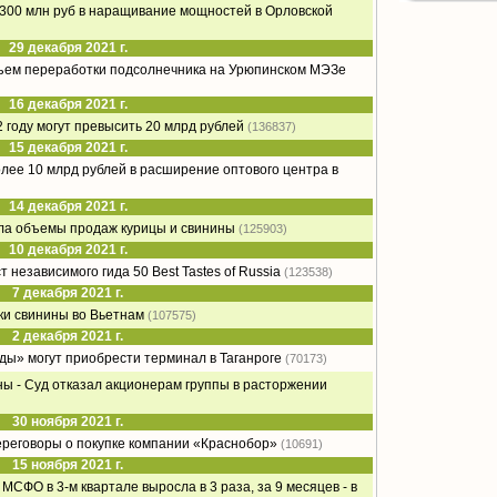
о 300 млн руб в наращивание мощностей в Орловской
29 декабря 2021 г.
бъем переработки подсолнечника на Урюпинском МЭЗе
16 декабря 2021 г.
 году могут превысить 20 млрд рублей
(136837)
15 декабря 2021 г.
олее 10 млрд рублей в расширение оптового центра в
14 декабря 2021 г.
ла объемы продаж курицы и свинины
(125903)
10 декабря 2021 г.
 независимого гида 50 Best Tastes of Russia
(123538)
7 декабря 2021 г.
ки свинины во Вьетнам
(107575)
2 декабря 2021 г.
ды» могут приобрести терминал в Таганроге
(70173)
ы - Суд отказал акционерам группы в расторжении
30 ноября 2021 г.
ереговоры о покупке компании «Краснобор»
(10691)
15 ноября 2021 г.
МСФО в 3-м квартале выросла в 3 раза, за 9 месяцев - в