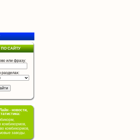
у
 ПО САЙТУ
ово или фразу:
в разделах:
айн - новости,
статистика:
бикорм,
я комбикормов,
во комбикормов,
мовые заводы.