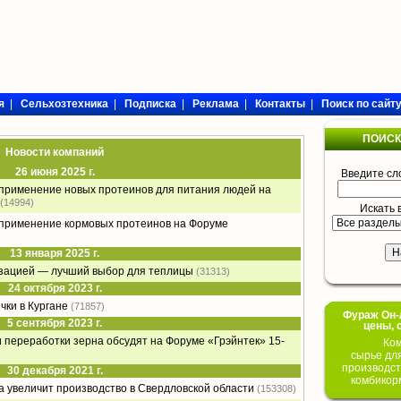
я
|
Сельхозтехника
|
Подписка
|
Реклама
|
Контакты
|
Поиск по сайт
ПОИСК
Новости компаний
26 июня 2025 г.
Введите сл
 применение новых протеинов для питания людей на
(14994)
Искать 
 применение кормовых протеинов на Форуме
13 января 2025 г.
изацией — лучший выбор для теплицы
(31313)
24 октября 2023 г.
чки в Кургане
(71857)
Фураж Он-Л
5 сентября 2023 г.
цены, 
переработки зерна обсудят на Форуме «Грэйнтек» 15-
Ком
сырье дл
производст
30 декабря 2021 г.
комбикор
а увеличит производство в Свердловской области
(153308)