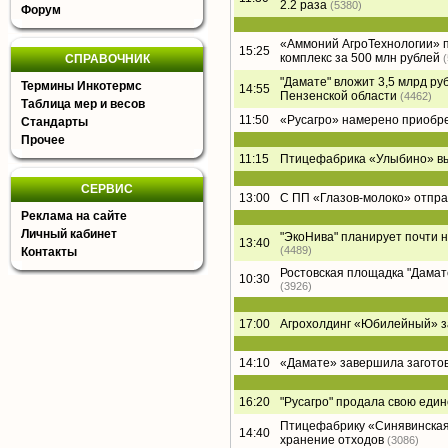
2.2 раза
(5380)
Форум
«Аммоний АгроТехнологии» п
15:25
комплекс за 500 млн рублей
СПРАВОЧНИК
"Дамате" вложит 3,5 млрд ру
Термины Инкотермс
14:55
Пензенской области
(4462)
Таблица мер и весов
11:50
«Русагро» намерено приобре
Стандарты
Прочее
11:15
Птицефабрика «Улыбино» вый
СЕРВИС
13:00
С ПП «Глазов-молоко» отпра
Реклама на сайте
Личный кабинет
"ЭкоНива" планирует почти 
13:40
(4489)
Контакты
Ростовская площадка "Дамате"
10:30
(3926)
17:00
Агрохолдинг «Юбилейный» за
14:10
«Дамате» завершила заготов
16:20
"Русагро" продала свою еди
Птицефабрику «Синявинская
14:40
хранение отходов
(3086)