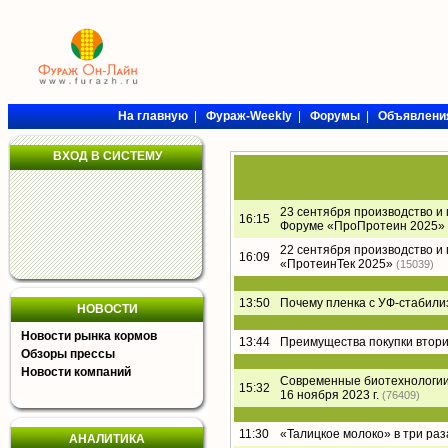
На главную
|
Фураж-Weekly
|
Форумы
|
Объявлени
ВХОД В СИСТЕМУ
23 сентября производство и
16:15
Форуме «ПроПротеин 2025»
22 сентября производство и
16:09
«ПротеинТек 2025»
(15039)
13:50
Почему пленка с УФ-стабил
НОВОСТИ
Новости рынка кормов
13:44
Преимущества покупки втори
Обзоры прессы
Новости компаний
Современные биотехнологии 
15:32
16 ноября 2023 г.
(76409)
11:30
«Талицкое молоко» в три раз
АНАЛИТИКА