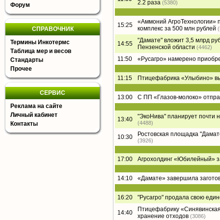
2.2 раза
(5380)
Форум
«Аммоний АгроТехнологии» п
15:25
комплекс за 500 млн рублей
СПРАВОЧНИК
"Дамате" вложит 3,5 млрд ру
Термины Инкотермс
14:55
Пензенской области
(4462)
Таблица мер и весов
11:50
«Русагро» намерено приобре
Стандарты
Прочее
11:15
Птицефабрика «Улыбино» вый
СЕРВИС
13:00
С ПП «Глазов-молоко» отпра
Реклама на сайте
Личный кабинет
"ЭкоНива" планирует почти 
13:40
(4488)
Контакты
Ростовская площадка "Дамате"
10:30
(3926)
17:00
Агрохолдинг «Юбилейный» за
14:10
«Дамате» завершила заготов
16:20
"Русагро" продала свою еди
Птицефабрику «Синявинская
14:40
хранение отходов
(3086)