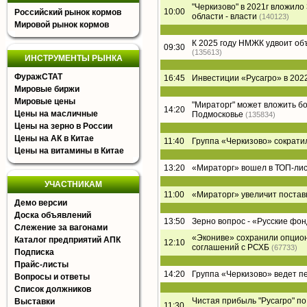
"Черкизово" в 2021г вложил
10:00
Российский рынок кормов
области - власти
(140123)
Мировой рынок кормов
К 2025 году НМЖК удвоит о
09:30
(135613)
ИНСТРУМЕНТЫ РЫНКА
ФуражСТАТ
16:45
Инвестиции «Русагро» в 2022
Мировые биржи
Мировые цены
"Мираторг" может вложить б
14:20
Цены на масличные
Подмосковье
(135834)
Цены на зерно в России
Цены на АК в Китае
11:40
Группа «Черкизово» сократи
Цены на витамины в Китае
13:20
«Мираторг» вошел в ТОП-лист
УЧАСТНИКАМ
11:00
«Мираторг» увеличит постав
Демо версии
Доска объявлений
13:50
Зерно вопрос - «Русские фон
Слежение за вагонами
«Экониве» сохранили опцион
Каталог предприятий АПК
12:10
соглашений с РСХБ
(67733)
Подписка
Прайс-листы
14:20
Группа «Черкизово» ведет п
Вопросы и ответы
Список должников
Чистая прибыль "Русагро" по 
Выставки
11:30