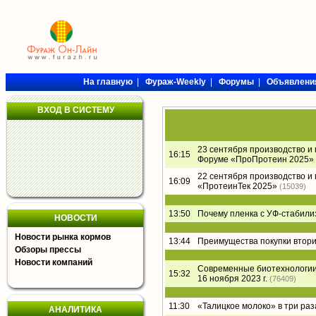
На главную
|
Фураж-Weekly
|
Форумы
|
Объявлени
ВХОД В СИСТЕМУ
23 сентября производство и
16:15
Форуме «ПроПротеин 2025»
22 сентября производство и
16:09
«ПротеинТек 2025»
(15039)
13:50
Почему пленка с УФ-стабил
НОВОСТИ
Новости рынка кормов
13:44
Преимущества покупки втори
Обзоры прессы
Новости компаний
Современные биотехнологии 
15:32
16 ноября 2023 г.
(76409)
11:30
«Талицкое молоко» в три раз
АНАЛИТИКА