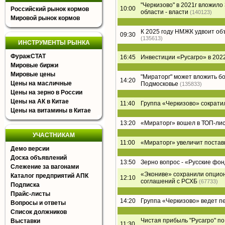
"Черкизово" в 2021г вложил
10:00
Российский рынок кормов
области - власти
(140123)
Мировой рынок кормов
К 2025 году НМЖК удвоит о
09:30
(135613)
ИНСТРУМЕНТЫ РЫНКА
ФуражСТАТ
16:45
Инвестиции «Русагро» в 2022
Мировые биржи
Мировые цены
"Мираторг" может вложить б
14:20
Цены на масличные
Подмосковье
(135833)
Цены на зерно в России
Цены на АК в Китае
11:40
Группа «Черкизово» сократи
Цены на витамины в Китае
13:20
«Мираторг» вошел в ТОП-лист
УЧАСТНИКАМ
11:00
«Мираторг» увеличит постав
Демо версии
Доска объявлений
13:50
Зерно вопрос - «Русские фон
Слежение за вагонами
«Экониве» сохранили опцион
Каталог предприятий АПК
12:10
соглашений с РСХБ
(67733)
Подписка
Прайс-листы
14:20
Группа «Черкизово» ведет п
Вопросы и ответы
Список должников
Чистая прибыль "Русагро" по 
Выставки
11:30