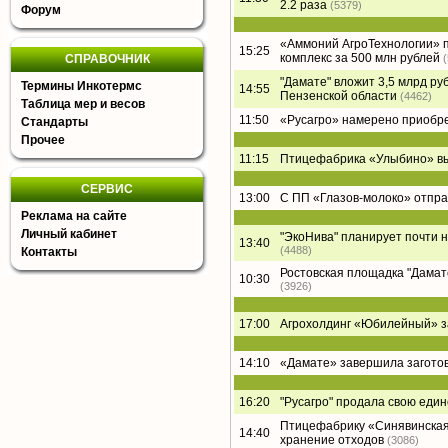
2.2 раза
(5379)
Форум
«Аммоний АгроТехнологии» п
15:25
комплекс за 500 млн рублей
СПРАВОЧНИК
"Дамате" вложит 3,5 млрд ру
Термины Инкотермс
14:55
Пензенской области
(4462)
Таблица мер и весов
11:50
«Русагро» намерено приобре
Стандарты
Прочее
11:15
Птицефабрика «Улыбино» вый
СЕРВИС
13:00
С ПП «Глазов-молоко» отпра
Реклама на сайте
Личный кабинет
"ЭкоНива" планирует почти 
13:40
(4488)
Контакты
Ростовская площадка "Дамате"
10:30
(3926)
17:00
Агрохолдинг «Юбилейный» за
14:10
«Дамате» завершила заготов
16:20
"Русагро" продала свою еди
Птицефабрику «Синявинская
14:40
хранение отходов
(3086)