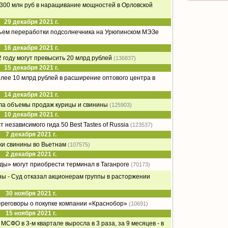
о 300 млн руб в наращивание мощностей в Орловской
29 декабря 2021 г.
бъем переработки подсолнечника на Урюпинском МЭЗе
16 декабря 2021 г.
 году могут превысить 20 млрд рублей
(136837)
15 декабря 2021 г.
олее 10 млрд рублей в расширение оптового центра в
14 декабря 2021 г.
ла объемы продаж курицы и свинины
(125903)
10 декабря 2021 г.
 независимого гида 50 Best Tastes of Russia
(123537)
7 декабря 2021 г.
ки свинины во Вьетнам
(107575)
2 декабря 2021 г.
ды» могут приобрести терминал в Таганроге
(70173)
ы - Суд отказал акционерам группы в расторжении
30 ноября 2021 г.
ереговоры о покупке компании «Краснобор»
(10691)
15 ноября 2021 г.
МСФО в 3-м квартале выросла в 3 раза, за 9 месяцев - в