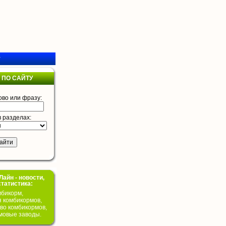
у
 ПО САЙТУ
ово или фразу:
в разделах:
айн - новости,
статистика:
бикорм,
я комбикормов,
во комбикормов,
мовые заводы.