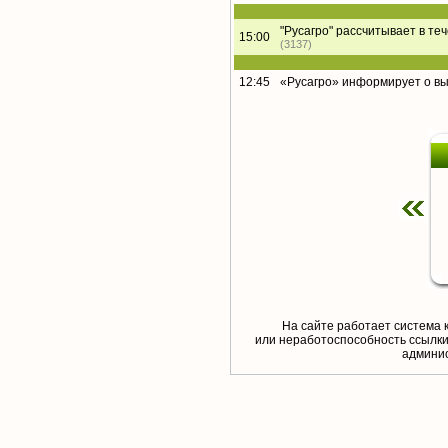
"Русагро" рассчитывает в те
15:00
(3137)
12:45
«Русагро» информирует о в
На сайте работает система 
или неработоспособность ссылки,
aдминис