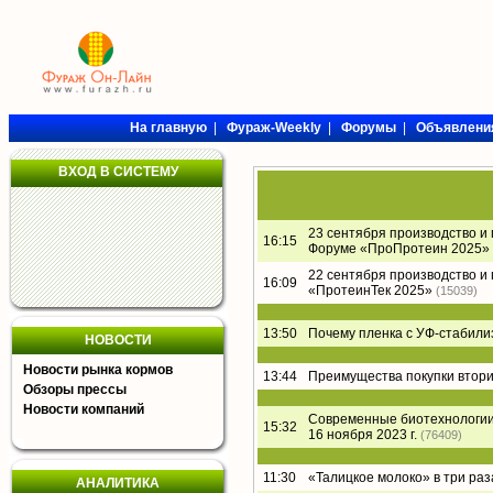
На главную
|
Фураж-Weekly
|
Форумы
|
Объявлени
ВХОД В СИСТЕМУ
23 сентября производство и
16:15
Форуме «ПроПротеин 2025»
22 сентября производство и
16:09
«ПротеинТек 2025»
(15039)
13:50
Почему пленка с УФ-стабил
НОВОСТИ
Новости рынка кормов
13:44
Преимущества покупки втори
Обзоры прессы
Новости компаний
Современные биотехнологии 
15:32
16 ноября 2023 г.
(76409)
11:30
«Талицкое молоко» в три раз
АНАЛИТИКА