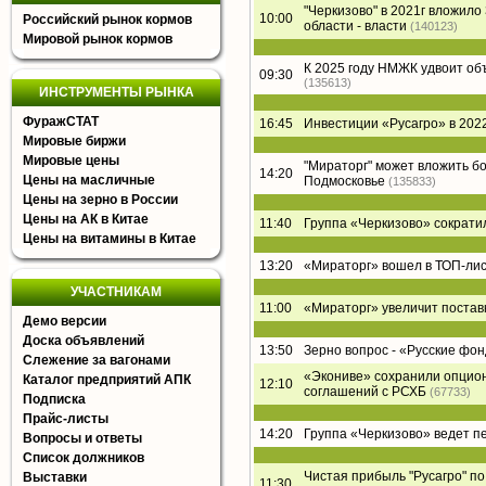
"Черкизово" в 2021г вложил
10:00
Российский рынок кормов
области - власти
(140123)
Мировой рынок кормов
К 2025 году НМЖК удвоит о
09:30
(135613)
ИНСТРУМЕНТЫ РЫНКА
ФуражСТАТ
16:45
Инвестиции «Русагро» в 2022
Мировые биржи
Мировые цены
"Мираторг" может вложить б
14:20
Цены на масличные
Подмосковье
(135833)
Цены на зерно в России
Цены на АК в Китае
11:40
Группа «Черкизово» сократи
Цены на витамины в Китае
13:20
«Мираторг» вошел в ТОП-лист
УЧАСТНИКАМ
11:00
«Мираторг» увеличит постав
Демо версии
Доска объявлений
13:50
Зерно вопрос - «Русские фон
Слежение за вагонами
«Экониве» сохранили опцион
Каталог предприятий АПК
12:10
соглашений с РСХБ
(67733)
Подписка
Прайс-листы
14:20
Группа «Черкизово» ведет п
Вопросы и ответы
Список должников
Чистая прибыль "Русагро" по 
Выставки
11:30