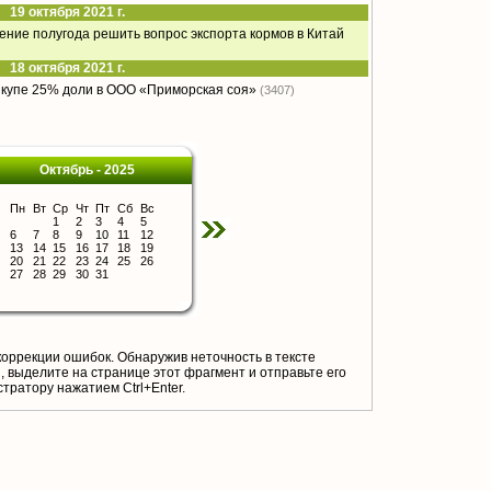
19 октября 2021 г.
чение полугода решить вопрос экспорта кормов в Китай
18 октября 2021 г.
ыкупе 25% доли в ООО «Приморская соя»
(3407)
Октябрь - 2025
Пн
Вт
Ср
Чт
Пт
Сб
Вс
1
2
3
4
5
6
7
8
9
10
11
12
13
14
15
16
17
18
19
20
21
22
23
24
25
26
27
28
29
30
31
коррекции ошибок. Обнаружив неточность в тексте
 выделите на странице этот фрагмент и отправьте его
тратору нажатием Ctrl+Enter.