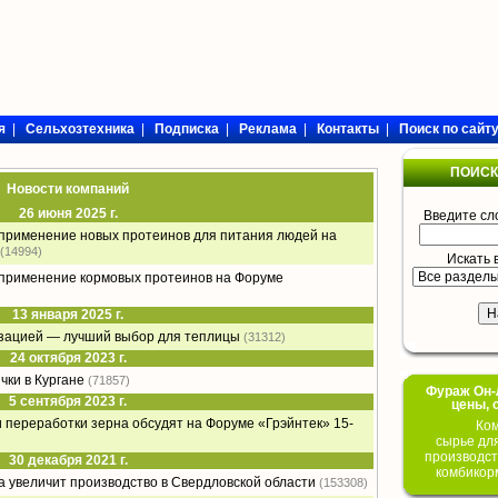
я
|
Сельхозтехника
|
Подписка
|
Реклама
|
Контакты
|
Поиск по сайт
ПОИСК
Новости компаний
26 июня 2025 г.
Введите сл
 применение новых протеинов для питания людей на
(14994)
Искать 
 применение кормовых протеинов на Форуме
13 января 2025 г.
изацией — лучший выбор для теплицы
(31312)
24 октября 2023 г.
чки в Кургане
(71857)
Фураж Он-Л
5 сентября 2023 г.
цены, 
переработки зерна обсудят на Форуме «Грэйнтек» 15-
Ком
сырье дл
производст
30 декабря 2021 г.
комбикор
а увеличит производство в Свердловской области
(153308)