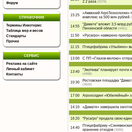
2.2 раза
(5379)
Форум
«Аммоний АгроТехнологии» п
15:25
комплекс за 500 млн рублей
СПРАВОЧНИК
"Дамате" вложит 3,5 млрд ру
Термины Инкотермс
14:55
Пензенской области
(4461)
Таблица мер и весов
11:50
«Русагро» намерено приобре
Стандарты
Прочее
11:15
Птицефабрика «Улыбино» вый
СЕРВИС
13:00
С ПП «Глазов-молоко» отпра
Реклама на сайте
Личный кабинет
"ЭкоНива" планирует почти 
13:40
(4488)
Контакты
Ростовская площадка "Дамате"
10:30
(3926)
17:00
Агрохолдинг «Юбилейный» за
14:10
«Дамате» завершила заготов
16:20
"Русагро" продала свою еди
Птицефабрику «Синявинская
14:40
хранение отходов
(3086)