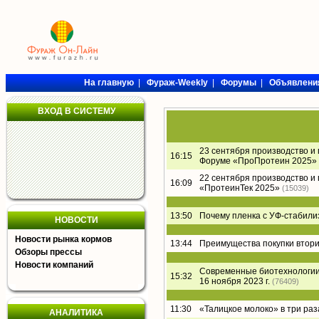
На главную
|
Фураж-Weekly
|
Форумы
|
Объявлени
ВХОД В СИСТЕМУ
23 сентября производство и
16:15
Форуме «ПроПротеин 2025»
22 сентября производство и
16:09
«ПротеинТек 2025»
(15039)
13:50
Почему пленка с УФ-стабил
НОВОСТИ
Новости рынка кормов
13:44
Преимущества покупки втори
Обзоры прессы
Новости компаний
Современные биотехнологии 
15:32
16 ноября 2023 г.
(76409)
11:30
«Талицкое молоко» в три раз
АНАЛИТИКА