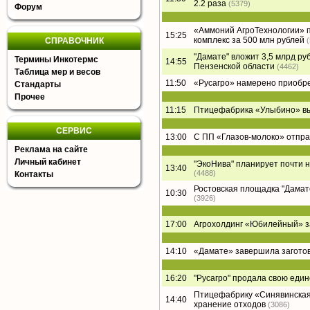
2.2 раза
(5379)
Форум
«Аммоний АгроТехнологии» п
15:25
комплекс за 500 млн рублей
СПРАВОЧНИК
"Дамате" вложит 3,5 млрд ру
Термины Инкотермс
14:55
Пензенской области
(4462)
Таблица мер и весов
11:50
«Русагро» намерено приобре
Стандарты
Прочее
11:15
Птицефабрика «Улыбино» вый
СЕРВИС
13:00
С ПП «Глазов-молоко» отпра
Реклама на сайте
Личный кабинет
"ЭкоНива" планирует почти 
13:40
(4488)
Контакты
Ростовская площадка "Дамате"
10:30
(3926)
17:00
Агрохолдинг «Юбилейный» за
14:10
«Дамате» завершила заготов
16:20
"Русагро" продала свою еди
Птицефабрику «Синявинская
14:40
хранение отходов
(3086)