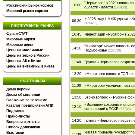
"Черкизово" в 2021г вложил
10:00
Российский рынок кормов
области - власти
(140123)
Мировой рынок кормов
К 2025 году НМЖК удвоит о
09:30
(135613)
ИНСТРУМЕНТЫ РЫНКА
ФуражСТАТ
16:45
Инвестиции «Русагро» в 2022
Мировые биржи
Мировые цены
"Мираторг" может вложить б
14:20
Цены на масличные
Подмосковье
(135833)
Цены на зерно в России
Цены на АК в Китае
11:40
Группа «Черкизово» сократи
Цены на витамины в Китае
13:20
«Мираторг» вошел в ТОП-лист
УЧАСТНИКАМ
11:00
«Мираторг» увеличит постав
Демо версии
Доска объявлений
13:50
Зерно вопрос - «Русские фон
Слежение за вагонами
«Экониве» сохранили опцион
Каталог предприятий АПК
12:10
соглашений с РСХБ
(67733)
Подписка
Прайс-листы
14:20
Группа «Черкизово» ведет п
Вопросы и ответы
Список должников
Чистая прибыль "Русагро" по 
Выставки
11:30