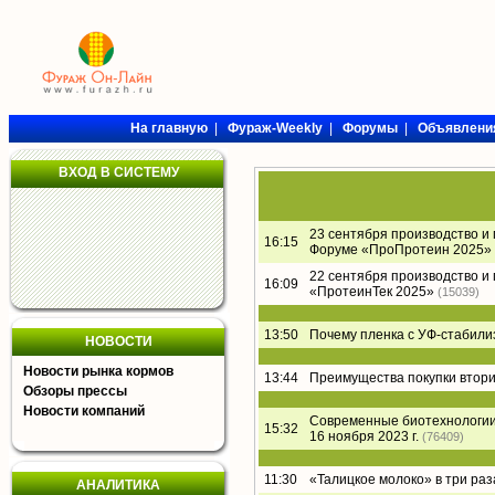
На главную
|
Фураж-Weekly
|
Форумы
|
Объявлени
ВХОД В СИСТЕМУ
23 сентября производство и
16:15
Форуме «ПроПротеин 2025»
22 сентября производство и
16:09
«ПротеинТек 2025»
(15039)
13:50
Почему пленка с УФ-стабил
НОВОСТИ
Новости рынка кормов
13:44
Преимущества покупки втори
Обзоры прессы
Новости компаний
Современные биотехнологии 
15:32
16 ноября 2023 г.
(76409)
11:30
«Талицкое молоко» в три раз
АНАЛИТИКА