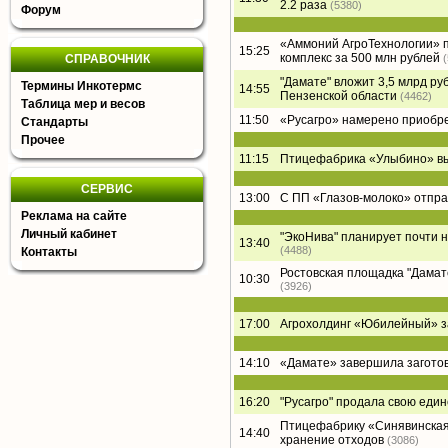
2.2 раза
(5380)
Форум
«Аммоний АгроТехнологии» п
15:25
комплекс за 500 млн рублей
СПРАВОЧНИК
"Дамате" вложит 3,5 млрд ру
Термины Инкотермс
14:55
Пензенской области
(4462)
Таблица мер и весов
11:50
«Русагро» намерено приобре
Стандарты
Прочее
11:15
Птицефабрика «Улыбино» вый
СЕРВИС
13:00
С ПП «Глазов-молоко» отпра
Реклама на сайте
Личный кабинет
"ЭкоНива" планирует почти 
13:40
(4488)
Контакты
Ростовская площадка "Дамате"
10:30
(3926)
17:00
Агрохолдинг «Юбилейный» за
14:10
«Дамате» завершила заготов
16:20
"Русагро" продала свою еди
Птицефабрику «Синявинская
14:40
хранение отходов
(3086)