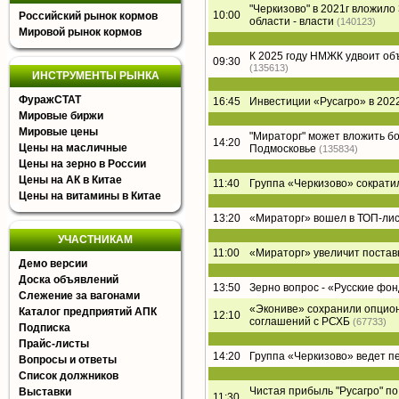
"Черкизово" в 2021г вложил
10:00
Российский рынок кормов
области - власти
(140123)
Мировой рынок кормов
К 2025 году НМЖК удвоит о
09:30
(135613)
ИНСТРУМЕНТЫ РЫНКА
ФуражСТАТ
16:45
Инвестиции «Русагро» в 2022
Мировые биржи
Мировые цены
"Мираторг" может вложить б
14:20
Цены на масличные
Подмосковье
(135834)
Цены на зерно в России
Цены на АК в Китае
11:40
Группа «Черкизово» сократи
Цены на витамины в Китае
13:20
«Мираторг» вошел в ТОП-лист
УЧАСТНИКАМ
11:00
«Мираторг» увеличит постав
Демо версии
Доска объявлений
13:50
Зерно вопрос - «Русские фон
Слежение за вагонами
«Экониве» сохранили опцион
Каталог предприятий АПК
12:10
соглашений с РСХБ
(67733)
Подписка
Прайс-листы
14:20
Группа «Черкизово» ведет п
Вопросы и ответы
Список должников
Чистая прибыль "Русагро" по 
Выставки
11:30