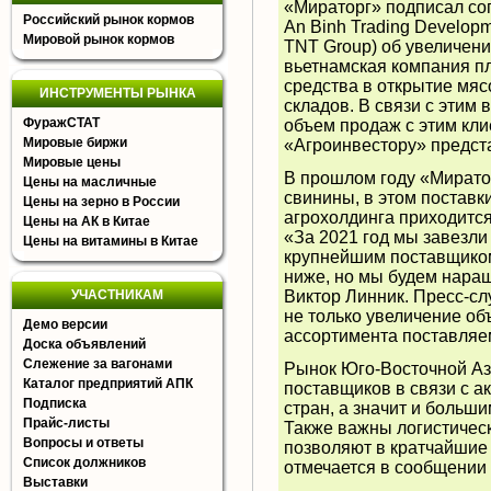
«
Мираторг
» подписал со
Российский рынок кормов
An Binh Trading Developm
Мировой рынок кормов
TNT Group) об увеличени
вьетнамская компания п
средства в открытие мя
ИНСТРУМЕНТЫ РЫНКА
складов. В связи с этим в
ФуражСТАТ
объем продаж с этим кли
Мировые биржи
«
Агроинвестору
» предст
Мировые цены
В прошлом году «
Мирато
Цены на масличные
свинины, в этом поставки
Цены на зерно в России
агрохолдинга приходитс
Цены на АК в Китае
«За 2021 год мы завезли
Цены на витамины в Китае
крупнейшим поставщиком 
ниже, но мы будем наращ
УЧАСТНИКАМ
Виктор Линник. Пресс-сл
не только увеличение об
Демо версии
ассортимента поставляе
Доска объявлений
Слежение за вагонами
Рынок Юго-Восточной Аз
Каталог предприятий АПК
поставщиков в связи с а
Подписка
стран, а значит и больш
Прайс-листы
Также важны логистичес
Вопросы и ответы
позволяют в кратчайшие 
Список должников
отмечается в сообщении
Выставки