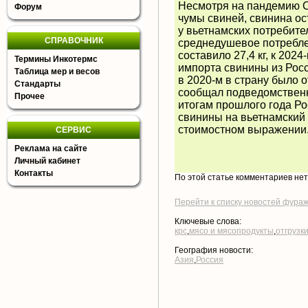
Несмотря на пандемию C
Форум
чумы свиней, свинина о
у вьетнамских потребител
СПРАВОЧНИК
среднедушевое потребле
составило 27,4 кг, к 2024
Термины Инкотермс
импорта свинины из Росс
Таблица мер и весов
в 2020-м в страну было о
Стандарты
сообщал подведомственн
Прочее
итогам прошлого года Р
свинины на вьетнамский р
стоимостном выражен
СЕРВИС
Реклама на сайте
Личный кабинет
Контакты
По этой статье комментариев не
Перейти к списку новостей фура
Ключевые слова:
крс
,
мясо и мясопродукты
,
отгрузк
География новости:
Азия
,
Россия