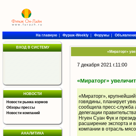
На главную
|
Фураж-Weekly
|
Форумы
|
Объявлени
ВХОД В СИСТЕМУ
«Мираторг» уве
7 декабря 2021 г.11:00
«Мираторг» увеличит
НОВОСТИ
«
Мираторг
», крупнейший
говядины, планирует уве
Новости рынка кормов
сообщила пресс-служба 
Обзоры прессы
делегации правительств
Новости компаний
Нгуен Суан Фук и презид
расширение экспорта и 
компании в отрасль мяс
АНАЛИТИКА