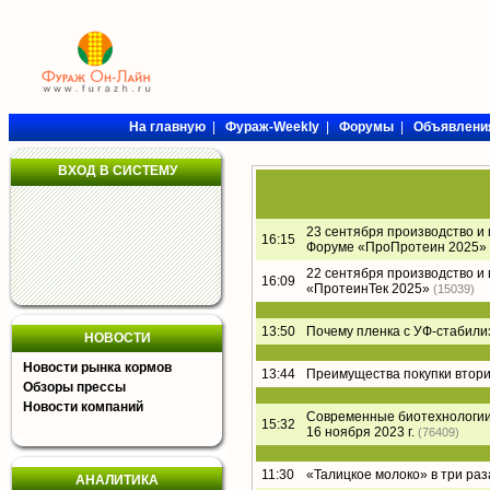
На главную
|
Фураж-Weekly
|
Форумы
|
Объявлени
ВХОД В СИСТЕМУ
23 сентября производство и
16:15
Форуме «ПроПротеин 2025»
22 сентября производство и
16:09
«ПротеинТек 2025»
(15039)
13:50
Почему пленка с УФ-стабил
НОВОСТИ
Новости рынка кормов
13:44
Преимущества покупки втори
Обзоры прессы
Новости компаний
Современные биотехнологии 
15:32
16 ноября 2023 г.
(76409)
11:30
«Талицкое молоко» в три раз
АНАЛИТИКА