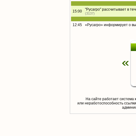
"Русагро" рассчитывает в те
15:00
(3137)
12:45
«Русагро» информирует о в
На сайте работает система 
или неработоспособность ссылки,
aдминис