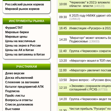
"Черкизово" в 2021г вложил
10:00
Российский рынок кормов
области - власти
(140123)
Мировой рынок кормов
К 2025 году НМЖК удвоит о
09:30
(135613)
ИНСТРУМЕНТЫ РЫНКА
ФуражСТАТ
16:45
Инвестиции «Русагро» в 2022
Мировые биржи
Мировые цены
"Мираторг" может вложить б
14:20
Цены на масличные
Подмосковье
(135833)
Цены на зерно в России
Цены на АК в Китае
11:40
Группа «Черкизово» сократи
Цены на витамины в Китае
13:20
«Мираторг» вошел в ТОП-лист
УЧАСТНИКАМ
11:00
«Мираторг» увеличит постав
Демо версии
Доска объявлений
13:50
Зерно вопрос - «Русские фон
Слежение за вагонами
«Экониве» сохранили опцион
Каталог предприятий АПК
12:10
соглашений с РСХБ
(67733)
Подписка
Прайс-листы
14:20
Группа «Черкизово» ведет п
Вопросы и ответы
Список должников
Чистая прибыль "Русагро" по 
Выставки
11:30