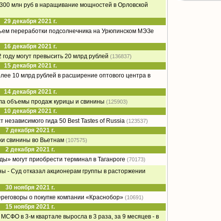
о 300 млн руб в наращивание мощностей в Орловской
29 декабря 2021 г.
бъем переработки подсолнечника на Урюпинском МЭЗе
16 декабря 2021 г.
 году могут превысить 20 млрд рублей
(136837)
15 декабря 2021 г.
олее 10 млрд рублей в расширение оптового центра в
14 декабря 2021 г.
ла объемы продаж курицы и свинины
(125903)
10 декабря 2021 г.
 независимого гида 50 Best Tastes of Russia
(123537)
7 декабря 2021 г.
ки свинины во Вьетнам
(107575)
2 декабря 2021 г.
ды» могут приобрести терминал в Таганроге
(70173)
ы - Суд отказал акционерам группы в расторжении
30 ноября 2021 г.
ереговоры о покупке компании «Краснобор»
(10691)
15 ноября 2021 г.
МСФО в 3-м квартале выросла в 3 раза, за 9 месяцев - в