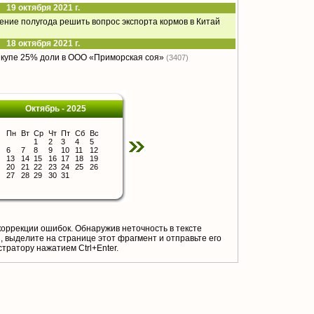
19 октября 2021 г.
чение полугода решить вопрос экспорта кормов в Китай
18 октября 2021 г.
ыкупе 25% доли в ООО «Приморская соя»
(3407)
Октябрь - 2025
Пн
Вт
Ср
Чт
Пт
Сб
Вс
1
2
3
4
5
6
7
8
9
10
11
12
13
14
15
16
17
18
19
20
21
22
23
24
25
26
27
28
29
30
31
коррекции ошибок. Обнаружив неточность в тексте
 выделите на странице этот фрагмент и отправьте его
тратору нажатием Ctrl+Enter.