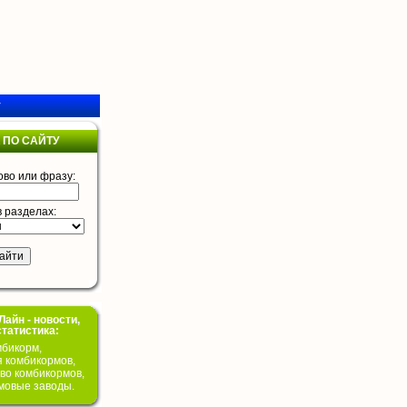
у
 ПО САЙТУ
ово или фразу:
в разделах:
айн - новости,
статистика:
бикорм,
я комбикормов,
во комбикормов,
мовые заводы.