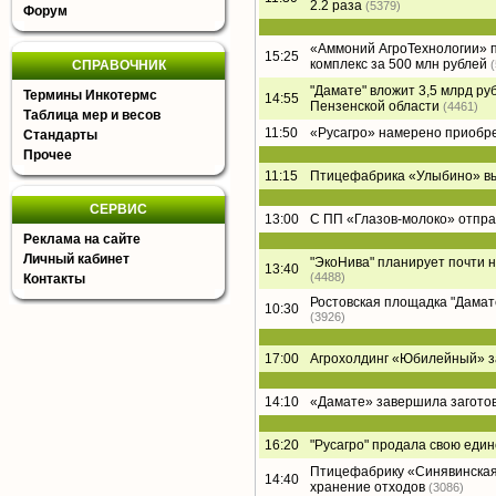
2.2 раза
(5379)
Форум
«Аммоний АгроТехнологии» п
15:25
комплекс за 500 млн рублей
СПРАВОЧНИК
"Дамате" вложит 3,5 млрд ру
Термины Инкотермс
14:55
Пензенской области
(4461)
Таблица мер и весов
11:50
«Русагро» намерено приобре
Стандарты
Прочее
11:15
Птицефабрика «Улыбино» вый
СЕРВИС
13:00
С ПП «Глазов-молоко» отпра
Реклама на сайте
Личный кабинет
"ЭкоНива" планирует почти 
13:40
(4488)
Контакты
Ростовская площадка "Дамате"
10:30
(3926)
17:00
Агрохолдинг «Юбилейный» за
14:10
«Дамате» завершила заготов
16:20
"Русагро" продала свою еди
Птицефабрику «Синявинская
14:40
хранение отходов
(3086)