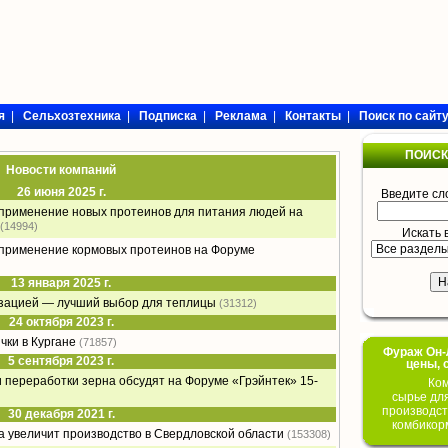
я
|
Сельхозтехника
|
Подписка
|
Реклама
|
Контакты
|
Поиск по сайт
ПОИСК
Новости компаний
26 июня 2025 г.
Введите сл
 применение новых протеинов для питания людей на
(14994)
Искать 
 применение кормовых протеинов на Форуме
13 января 2025 г.
изацией — лучший выбор для теплицы
(31312)
24 октября 2023 г.
чки в Кургане
(71857)
Фураж Он-Л
5 сентября 2023 г.
цены, 
переработки зерна обсудят на Форуме «Грэйнтек» 15-
Ком
сырье дл
производст
30 декабря 2021 г.
комбикор
а увеличит производство в Свердловской области
(153308)